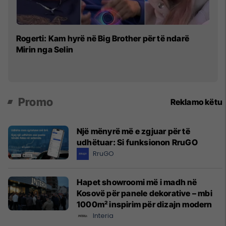
Ro
Rogerti: Kam hyrë në Big Brother për të ndarë
si
Mirin nga Selin
mi
Promo
Reklamo këtu
Një mënyrë më e zgjuar për të
udhëtuar: Si funksionon RruGO
RruGO
Hapet showroomi më i madh në
Kosovë për panele dekorative – mbi
1000m² inspirim për dizajn modern
Interia