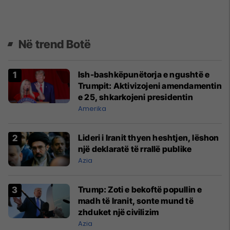
Në trend Botë
Ish-bashkëpunëtorja e ngushtë e
Trumpit: Aktivizojeni amendamentin
e 25, shkarkojeni presidentin
Amerika
Lideri i Iranit thyen heshtjen, lëshon
një deklaratë të rrallë publike
Azia
Trump: Zoti e bekoftë popullin e
madh të Iranit, sonte mund të
zhduket një civilizim
Azia