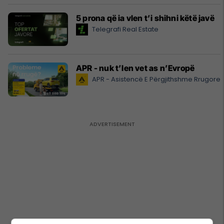
5 prona që ia vlen t’i shihni këtë javë
Telegrafi Real Estate
APR - nuk t’len vet as n’Evropë
APR - Asistencë E Përgjithshme Rrugore