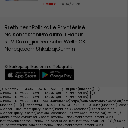
Politikë
13/04/2026
Rreth nesh
Politikat e Privatësisë
Na Kontaktoni
Prokurimi i Hapur
RTV Dukagjini
Deutsche Welle
ICK
Ndreqe.com
Shkabaj
Germin
Shkarkoje aplikacionin e Telegrafit
}); window.REBELMOUSE_LOWEST_TASKS_QUEUE.push(function(){
});
window.REBELMOUSE_LOWEST_TASKS_QUEUE.push(function(){
});
window.REBELMOUSE_LOWEST_TASKS_QUEUE.push(function(){
window.REBELMOUSE_STDLIB.loadExternalScript("https://cdn.commoninja.com/sdk/late
function() { }); }); window.REBELMOUSE_LOWEST_TASKS_QUEUE.push(function(){ const
wrapper = document.querySelector(".headline-subsections"); const container =
wrapper?.querySelector(".sections-container"); if (!wrapper || !container) return; //
Create arrows dynamically const leftArrow = document.createElement("div");
leftArrow.className = "arrow-indicator arrow-left"; leftArrow.innerHTML = "
➔
"; // using
your arrow symbol const rightArrow = document.createElement("div");