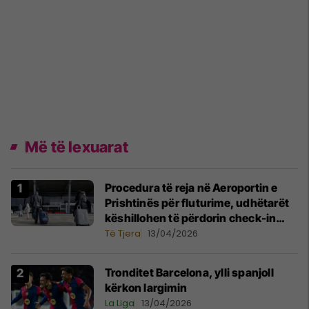
Më të lexuarat
Procedura të reja në Aeroportin e
Prishtinës për fluturime, udhëtarët
këshillohen të përdorin check-in
online
Të Tjera
13/04/2026
Tronditet Barcelona, ylli spanjoll
kërkon largimin
La Liga
13/04/2026