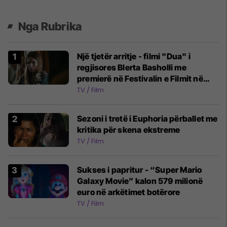
Nga Rubrika
Një tjetër arritje - filmi "Dua" i
regjisores Blerta Basholli me
premierë në Festivalin e Filmit në
Kanë
TV / Film
Sezoni i tretë i Euphoria përballet me
kritika për skena ekstreme
TV / Film
Sukses i papritur - “Super Mario
Galaxy Movie” kalon 579 milionë
euro në arkëtimet botërore
TV / Film