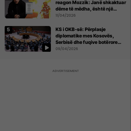
reagon Mozzik: Janë shkaktuar
dëme të mëdha, është një
bandë nga Franca
11/04/2026
KS i OKB-së: Përplasje
diplomatike mes Kosovës,
Serbisë dhe fuqive botërore
mbi dialogun, sigurinë dhe
09/04/2026
UNMIK-un