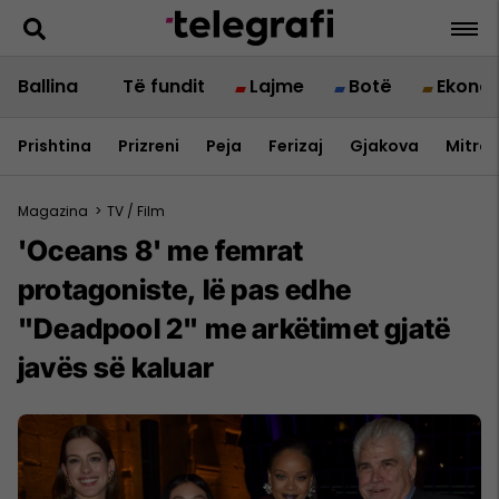
Ballina
Të fundit
Lajme
Botë
Ekono
Prishtina
Prizreni
Peja
Ferizaj
Gjakova
Mitrov
Magazina
>
TV / Film
'Oceans 8' me femrat
protagoniste, lë pas edhe
"Deadpool 2" me arkëtimet gjatë
javës së kaluar