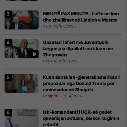
MINUTË PAS MINUTE - Lufta në Iran
dhe zhvillimet në Lindjen e Mesme
Azia
02/04/2026
Gazetari i afërt me Juventusin
tregon pse Spalletti nuk luan me
Zhegrovën
Serie A
13/04/2026
Kush është ish-gjenerali amerikan i
propozuar nga Donald Trump për
ambasador në Shqipëri
Shqipëri
13/04/2026
Ish-komandanti i UÇK-së godet
qeverisjen aktuale, kërkon largimin
e Kurtit