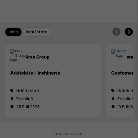
Jobs
Real Estate
Kras Group
staff
Arkitekt/e - Inxhiner/e
Customer S
Ndërtimtari
Hoteleri 
Prishtinë
Prishtinë
28 Prill 2026
19 Prill 202