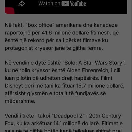
Në fakt, "box office" amerikane dhe kanadeze
raportojnë për 41.6 milionë dollarë fitimesh, që
është një rekord për sa i përket filmave ku
protagonist kryesor janë të gjitha femra.
Në vendin e dytë është "Solo: A Star Wars Story",
ku në rolin kryesor është Alden Ehrenreich, i cili
luan pilotin që udhëton drejt hapësirës. Filmi
Disneyt deri më tani ka fituar 15.7 milionë dollarë,
afërsisht gjysmën e totalit të fundjavës së
mëparshme.
Vendi i tretë i takoi "Deadpool 2" i 20th Century
Fox, ku ka arkëtuar 14.1 milionë dollarë. Fitimet e
saja në të gjithë botën kanë tejkaluar shifrat prej