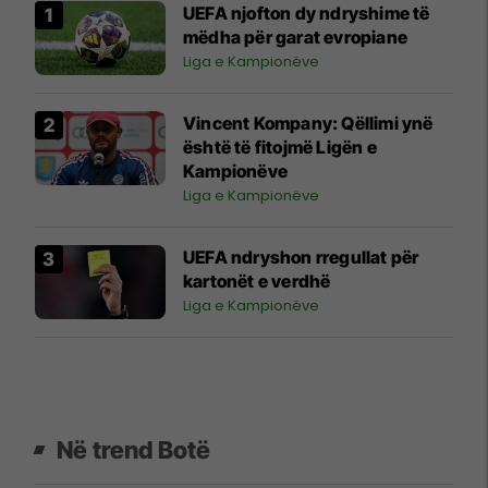
UEFA njofton dy ndryshime të
mëdha për garat evropiane
Liga e Kampionëve
Vincent Kompany: Qëllimi ynë
është të fitojmë Ligën e
Kampionëve
Liga e Kampionëve
UEFA ndryshon rregullat për
kartonët e verdhë
Liga e Kampionëve
Në trend Botë