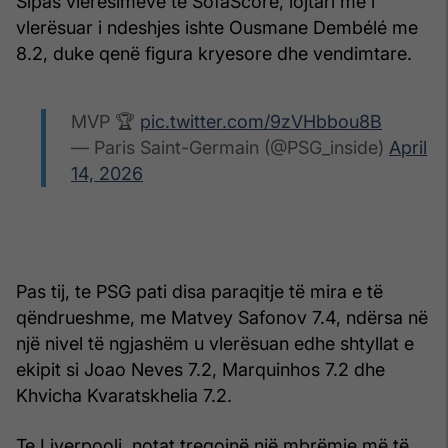
Sipas vlerësimeve të SofaScore, lojtari më i
vlerësuar i ndeshjes ishte Ousmane Dembélé me
8.2, duke qenë figura kryesore dhe vendimtare.
MVP 🏆
pic.twitter.com/9zVHbbou8B
— Paris Saint-Germain (@PSG_inside)
April
14, 2026
Pas tij, te PSG pati disa paraqitje të mira e të
qëndrueshme, me Matvey Safonov 7.4, ndërsa në
një nivel të ngjashëm u vlerësuan edhe shtyllat e
ekipit si Joao Neves 7.2, Marquinhos 7.2 dhe
Khvicha Kvaratskhelia 7.2.
Te Liverpooli, notat tregojnë një mbrëmje më të