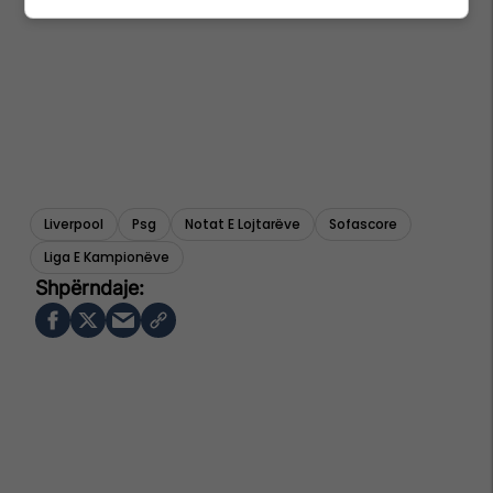
Liverpool
Psg
Notat E Lojtarëve
Sofascore
Liga E Kampionëve