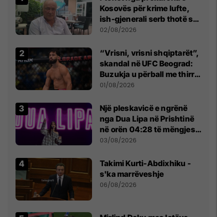
Kosovës për krime lufte,
ish-gjenerali serb thotë se
dikush e tradhtoi në
02/08/2026
Beograd
“Vrisni, vrisni shqiptarët”,
skandal në UFC Beograd:
Buzukja u përball me thirrje
anti-shqiptare nga
01/08/2026
tribunat
Një pleskavicë e ngrënë
nga Dua Lipa në Prishtinë
në orën 04:28 të mëngjesit
- dhe bota digjitale serbe
03/08/2026
shpall gjendjen e luftës
Takimi Kurti-Abdixhiku -
s'ka marrëveshje
06/08/2026