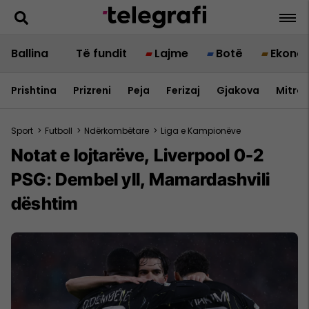
Ballina
Të fundit
Lajme
Botë
Ekono
Prishtina
Prizreni
Peja
Ferizaj
Gjakova
Mitrov
Sport
>
Futboll
>
Ndërkombëtare
>
Liga e Kampionëve
Notat e lojtarëve, Liverpool 0-2
PSG: Dembel yll, Mamardashvili
dështim