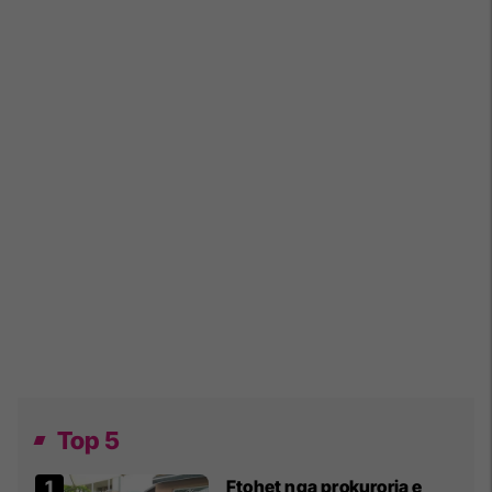
Top 5
Ftohet nga prokuroria e