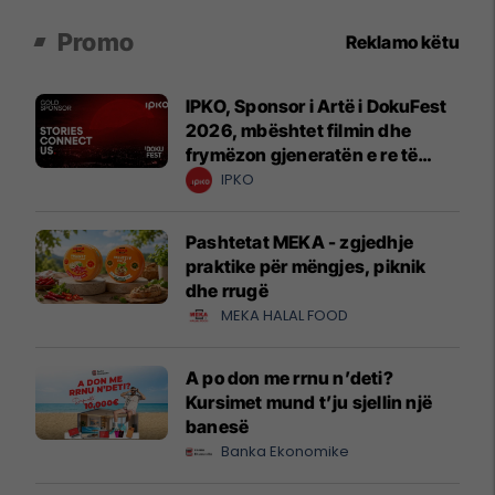
Promo
Reklamo këtu
IPKO, Sponsor i Artë i DokuFest
2026, mbështet filmin dhe
frymëzon gjeneratën e re të
krijuesve
IPKO
Pashtetat MEKA - zgjedhje
praktike për mëngjes, piknik
dhe rrugë
MEKA HALAL FOOD
A po don me rrnu n’deti?
Kursimet mund t’ju sjellin një
banesë
Banka Ekonomike