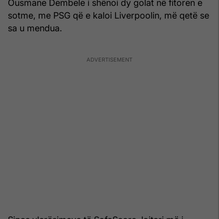
Ousmane Dembele i shënoi dy golat në fitoren e
sotme, me PSG që e kaloi Liverpoolin, më qetë se
sa u mendua.