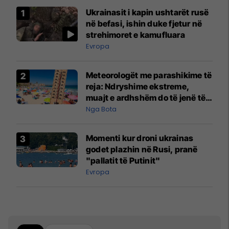
Ukrainasit i kapin ushtarët rusë
në befasi, ishin duke fjetur në
strehimoret e kamufluara
Evropa
Meteorologët me parashikime të
reja: Ndryshime ekstreme,
muajt e ardhshëm do të jenë të
pazakontë
Nga Bota
Momenti kur droni ukrainas
godet plazhin në Rusi, pranë
"pallatit të Putinit"
Evropa