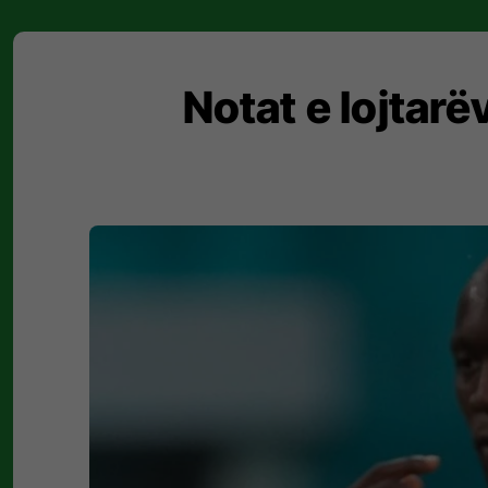
Notat e lojtarë