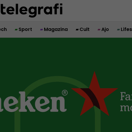
ech
Sport
Magazina
Cult
Ajo
Life