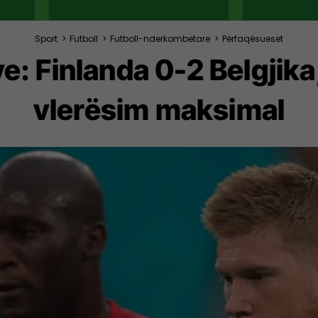
Sport
>
Futboll
>
Futboll-nderkombetare
>
Përfaqësueset
ve: Finlanda 0-2 Belgji
vlerësim maksimal