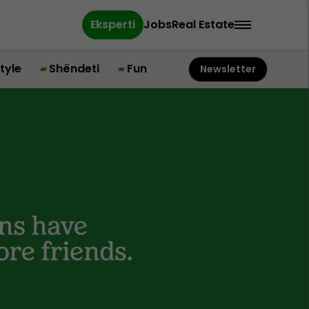
Eksperti
Jobs
Real Estate
style
Shëndeti
Fun
Newsletter