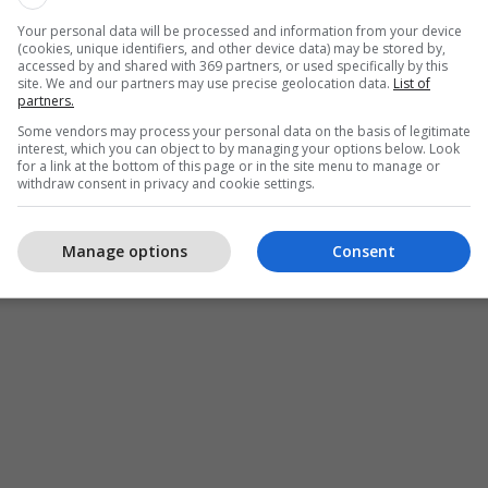
Your personal data will be processed and information from your device
(cookies, unique identifiers, and other device data) may be stored by,
accessed by and shared with 369 partners, or used specifically by this
site. We and our partners may use precise geolocation data.
List of
partners.
Some vendors may process your personal data on the basis of legitimate
interest, which you can object to by managing your options below. Look
for a link at the bottom of this page or in the site menu to manage or
withdraw consent in privacy and cookie settings.
Manage options
Consent