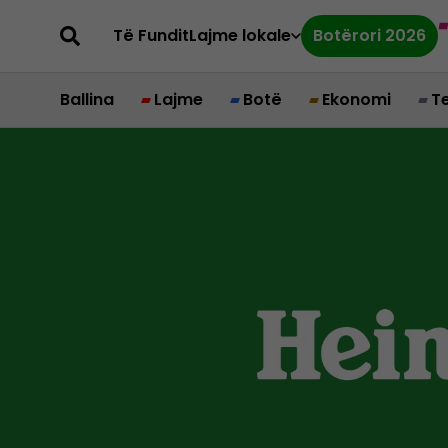
Të Fundit
Lajme lokale
Botërori 2026
Ballina
Lajme
Botë
Ekonomi
T