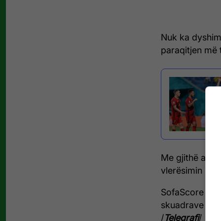
Nuk ka dyshim 
paraqitjen më 
Me gjithë auto
vlerësimin më t
SofaScore ka bë
skuadrave në t
/
Telegrafi
/