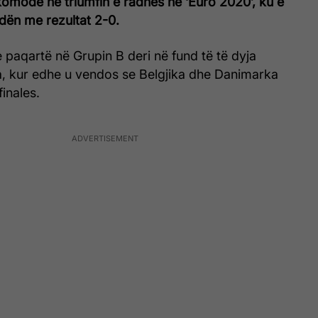
 komode në triumfin e radhës në ‘Euro 2020’, ku e
dën me rezultat 2-0.
e paqartë në Grupin B deri në fund të të dyja
ta, kur edhe u vendos se Belgjika dhe Danimarka
finales.