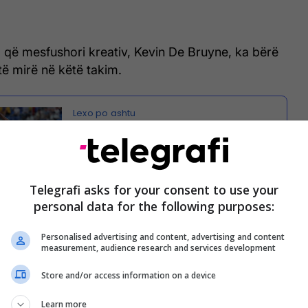
që mesfushori kreativ, Kevin De Bruyne, ka bërë
të mirë në këtë takim.
Belgjika me pikë maksimale,
triumfon ndaj Finlandës
Telegrafi asks for your consent to use your
personal data for the following purposes:
golin e shënuar, portieri Lukas Hradecky ka marrë
ë lartë te Finlanda duke penguar golat tjera.
Personalised advertising and content, advertising and content
measurement, audience research and services development
rë vlerësimin e plotë të lojtarëve të të dyja
Store and/or access information on a device
akimin ndërmjet Finlandës dhe Belgjikës.
Learn more