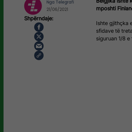
Belgjika ishte
Nga
Telegrafi
mposhti Finlan
21/06/2021
Ishte gjithçka 
sfidave të tre
siguruan 1/8 e 