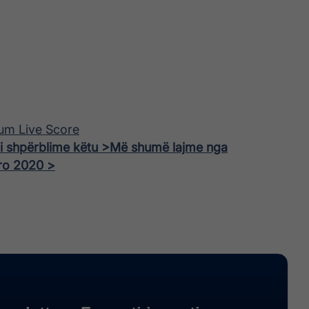
ium Live Score
ni shpërblime këtu >
Më shumë lajme nga
ro 2020 >