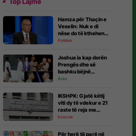
Top Lajme
Hamza për Thaçin e
Veselin: Nuk e di
nëse do të kthehen
në politikë pas
Politikë
përfundimit të
procesit në Hagë
Joshua ia kap dorën
Prengës dhe së
bashku bëjnë
shqiponjën
Boks
IKSHPK: Gjatë këtij
viti dy të vdekur e 21
raste të reja me
HIV/AIDS
Kosovë
Për herë të parë në