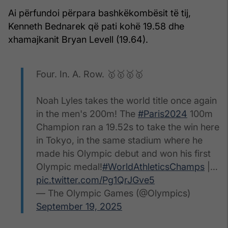
Ai përfundoi përpara bashkëkombësit të tij,
Kenneth Bednarek që pati kohë 19.58 dhe
xhamajkanit Bryan Levell (19.64).
Four. In. A. Row. 🥇🥇🥇🥇
Noah Lyles takes the world title once again
in the men's 200m! The
#Paris2024
100m
Champion ran a 19.52s to take the win here
in Tokyo, in the same stadium where he
made his Olympic debut and won his first
Olympic medal!
#WorldAthleticsChamps
|…
pic.twitter.com/Pg1QrJGve5
— The Olympic Games (@Olympics)
September 19, 2025