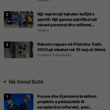
35 vende
Atletikë
Një veprim që tejkalon kufijtë e
sportit: Një garues sakrifikoi një
rekord personal dhe ndihmoi
kundërshtarin që u rrëzua
Atletikë
Rekord vrapues në Prishtina Trails
2026 që mbahet më 10 maj në Gërmi
Prishtina Trails
Atletikë
Në trend Botë
Franca dhe Gjermania braktisin
projektin e përbashkët të
aeroplanëve luftarakë, pasi