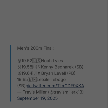
Men's 200m Final:
🥇19.52🇺🇸Noah Lyles
🥈19.58🇺🇸Kenny Bednarek (SB)
🥉19.64🇯🇲Bryan Levell (PB)
19.65🇧🇼Letsile Tebogo
(SB)
pic.twitter.com/TLxCDF9XKA
— Travis Miller (@travismillerx13)
September 19, 2025