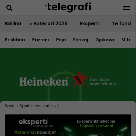
Ballina
Botërori 2026
Eksperti
Të fundit
Prishtina
Prizreni
Peja
Ferizaj
Gjakova
Mitrov
Sport
>
Sporte tjera
>
Atletikë