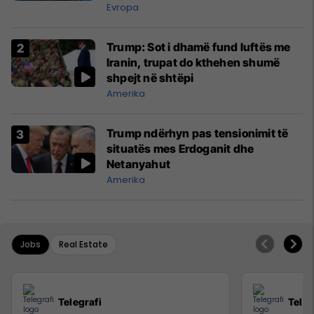
kompanitë nuk arrijnë marrëveshje
Evropa
Trump: Sot i dhamë fund luftës me
Iranin, trupat do kthehen shumë
shpejt në shtëpi
Amerika
Trump ndërhyn pas tensionimit të
situatës mes Erdoganit dhe
Netanyahut
Amerika
Jobs
Real Estate
Telegrafi
Teleg