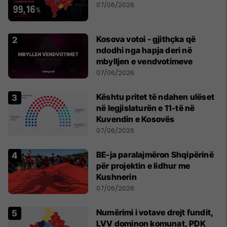
07/06/2026
Kosova votoi - gjithçka që
ndodhi nga hapja deri në
mbylljen e vendvotimeve
07/06/2026
Kështu pritet të ndahen ulëset
në legjislaturën e 11-të në
Kuvendin e Kosovës
07/06/2026
BE-ja paralajmëron Shqipërinë
për projektin e lidhur me
Kushnerin
07/06/2026
Numërimi i votave drejt fundit,
LVV dominon komunat, PDK