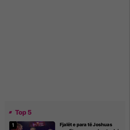
Top 5
Fjalët e para të Joshuas