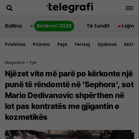
Ballina
Botërori 2026
Të fundit
Lajme
Prishtina
Prizreni
Peja
Ferizaj
Gjakova
Mitrov
Magazina
>
Yjet
Njëzet vite më parë po kërkonte një
punë të rëndomtë në 'Sephora', sot
Mario Dedivanovic shpërthen në
lot pas kontratës me gjigantin e
kozmetikës