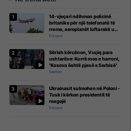
14-vjeçari ndihmon policinë
britanike për një telefonatë të
rreme, aeroplanët luftarakë u
ngritën në ajër për të
Evropa
interceptuar fluturaken e Qatar
Airways që po shkonte drejt
Sërish kërcënon, Vuçiq para
Mançesterit
ushtarëve: Kurrë mos e harroni,
'Kosova është pjesë e Serbisë'
Serbia
Ukrainasit sulmohen në Poloni -
Tusk i kërkon presidentit të
reagojë
Evropa