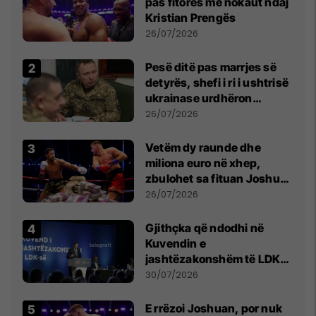
pas fitores me nokaut ndaj
Kristian Prengës
26/07/2026
Pesë ditë pas marrjes së
detyrës, shefi i ri i ushtrisë
ukrainase urdhëron
kontroll të madh
26/07/2026
Vetëm dy raunde dhe
miliona euro në xhep,
zbulohet sa fituan Joshua
e Prenga
26/07/2026
Gjithçka që ndodhi në
Kuvendin e
jashtëzakonshëm të LDK-
së
30/07/2026
E rrëzoi Joshuan, por nuk