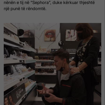
nënën e tij në “Sephora”, duke kërkuar thjeshtë
një punë të rëndomtë.