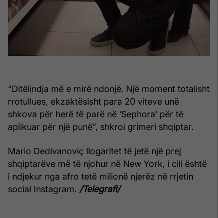
“Ditëlindja më e mirë ndonjë. Një moment totalisht
rrotullues, ekzaktësisht para 20 viteve unë
shkova për herë të parë në ‘Sephora’ për të
aplikuar për një punë”, shkroi grimeri shqiptar.
Mario Dedivanoviç llogaritet të jetë një prej
shqiptarëve më të njohur në New York, i cili është
i ndjekur nga afro tetë milionë njerëz në rrjetin
social Instagram.
/Telegrafi/