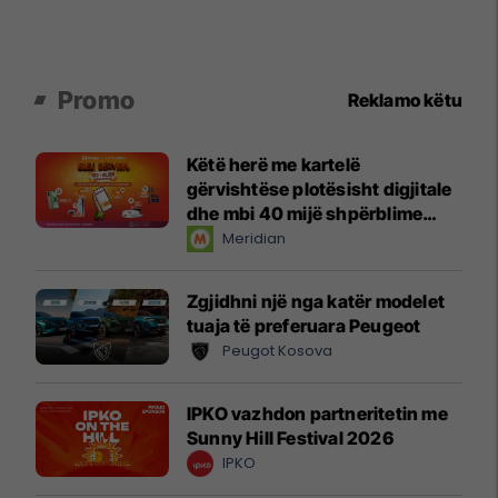
Promo
Reklamo këtu
Këtë herë me kartelë
gërvishtëse plotësisht digjitale
dhe mbi 40 mijë shpërblime
instant!
Meridian
Zgjidhni një nga katër modelet
tuaja të preferuara Peugeot
Peugot Kosova
IPKO vazhdon partneritetin me
Sunny Hill Festival 2026
IPKO