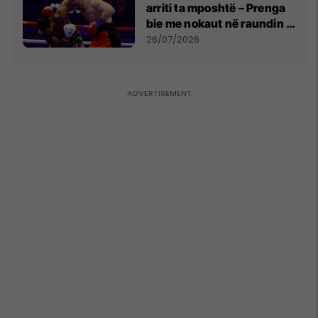
arriti ta mposhtë – Prenga
bie me nokaut në raundin e
dytë
26/07/2026