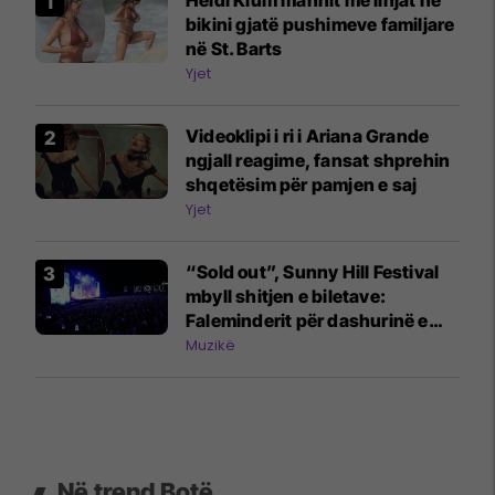
Heidi Klum mahnit me linjat në
bikini gjatë pushimeve familjare
në St. Barts
Yjet
Videoklipi i ri i Ariana Grande
ngjall reagime, fansat shprehin
shqetësim për pamjen e saj
Yjet
“Sold out”, Sunny Hill Festival
mbyll shitjen e biletave:
Faleminderit për dashurinë e
jashtëzakonshme
Muzikë
Në trend Botë