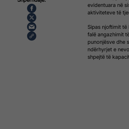
evidentuara në si
aktiviteteve të t
Sipas njoftimit t
falë angazhimit t
punonjësve dhe st
ndërhyrjet e nev
shpejtë të kapac