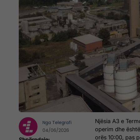
Njësia A3 e Term
Nga
Telegrafi
operim dhe është 
04/06/2026
orës 10:00, pas p