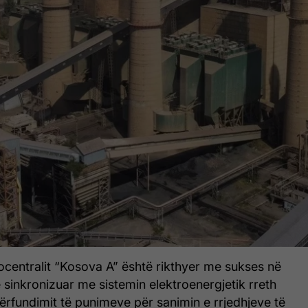
ocentralit “Kosova A” është rikthyer me sukses në
sinkronizuar me sistemin elektroenergjetik rreth
ërfundimit të punimeve për sanimin e rrjedhjeve të