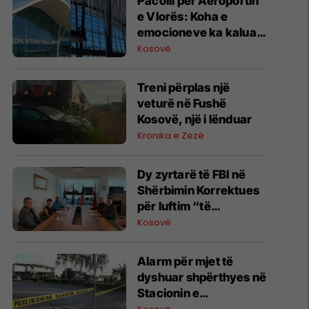
Pacolli për Aeroportin
e Vlorës: Koha e
emocioneve ka kaluar,
do t’i drejtohemi
Kosovë
arbitrazhit dhe
drejtësisë
Treni përplas një
veturë në Fushë
Kosovë, një i lënduar
Kronika e Zezë
Dy zyrtarë të FBI në
Shërbimin Korrektues
për luftim “të
terrorizmit dhe
Kosovë
rreziqeve të sigurisë”
Alarm për mjet të
dyshuar shpërthyes në
Stacionin e