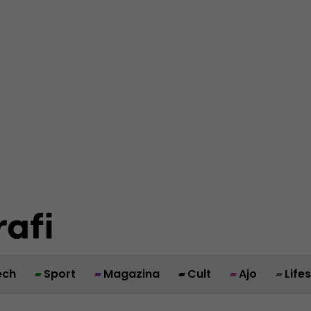
ech
Sport
Magazina
Cult
Ajo
Life