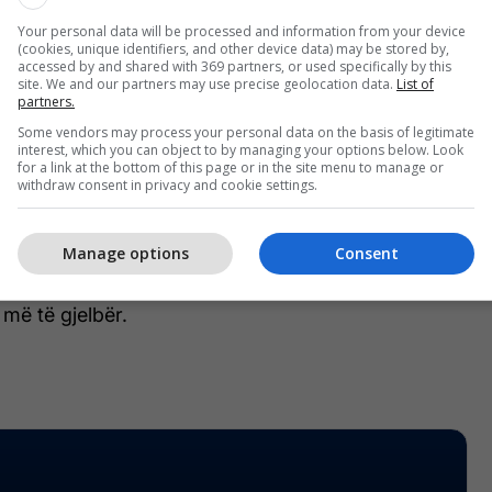
mit më të madh investiv në sektorin energjetik në
undit, me projekte strategjike në vlerë prej qindra
Your personal data will be processed and information from your device
(cookies, unique identifiers, and other device data) may be stored by,
ëto investime përfshijnë modernizimin e njësive B1
accessed by and shared with 369 partners, or used specifically by this
site. We and our partners may use precise geolocation data.
List of
ova B, avancimin e procedurave për fillimin e
partners.
ilitimit dhe modernizimit të thellë të njësisë A3 në
Some vendors may process your personal data on the basis of legitimate
he zhvillimin e projektit të parkut solar me
interest, which you can object to by managing your options below. Look
for a link at the bottom of this page or in the site menu to manage or
0 MW”, thuhet në njioftim.
withdraw consent in privacy and cookie settings.
vestimeve, KEK thekson se synon të rrisë
Manage options
Consent
acional, të forcojë sigurinë energjetike të Kosovës
za të qëndrueshme për një të ardhme energjetike
ë të gjelbër.