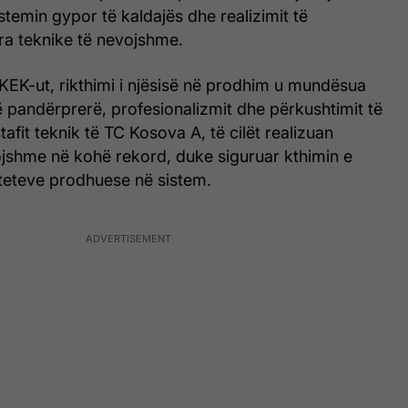
stemin gypor të kaldajës dhe realizimit të
jera teknike të nevojshme.
ë KEK-ut, rikthimi i njësisë në prodhim u mundësua
ë pandërprerë, profesionalizmit dhe përkushtimit të
afit teknik të TC Kosova A, të cilët realizuan
ojshme në kohë rekord, duke siguruar kthimin e
iteteve prodhuese në sistem.