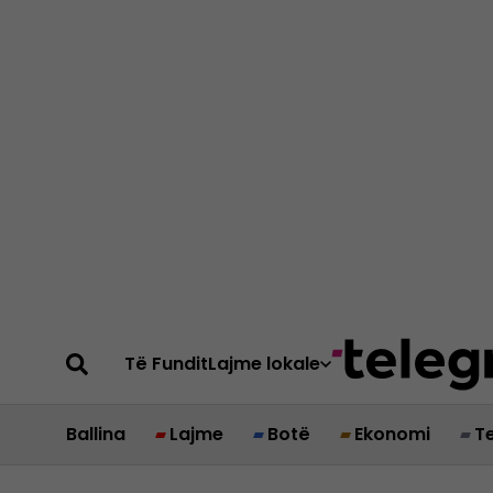
Të Fundit
Lajme lokale
Ballina
Lajme
Botë
Ekonomi
T