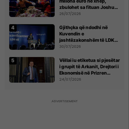
miliona euro në xhep,
zbulohet sa fituan Joshua
e Prenga
26/07/2026
Gjithçka që ndodhi në
Kuvendin e
jashtëzakonshëm të LDK-
së
30/07/2026
Vëllai iu etiketua si pjesëtar
i grupit të Arkanit, Drejtori i
Ekonomisë në Prizren
mohon pretendimet
24/07/2026