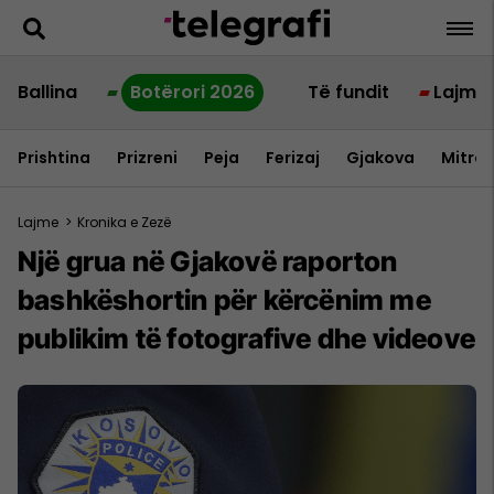
Ballina
Botërori 2026
Të fundit
Lajme
Prishtina
Prizreni
Peja
Ferizaj
Gjakova
Mitrov
Lajme
>
Kronika e Zezë
Një grua në Gjakovë raporton
bashkëshortin për kërcënim me
publikim të fotografive dhe videove