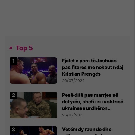
Top 5
Fjalët e para të Joshuas
pas fitores me nokaut ndaj
Kristian Prengës
26/07/2026
Pesë ditë pas marrjes së
detyrës, shefi i ri i ushtrisë
ukrainase urdhëron
kontroll të madh
26/07/2026
Vetëm dy raunde dhe