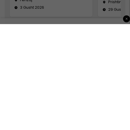
Prishtinë
3 Gusht 2026
29 Gusht 2
×