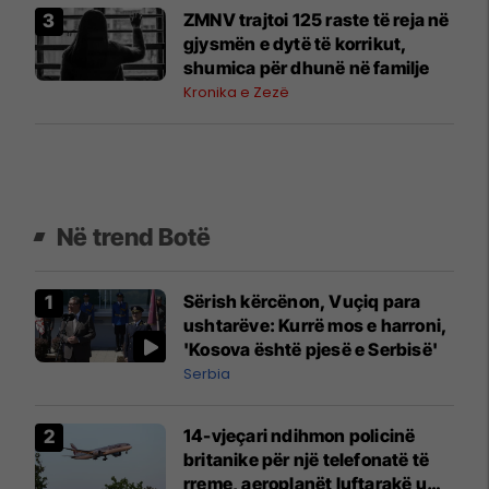
ZMNV trajtoi 125 raste të reja në
gjysmën e dytë të korrikut,
shumica për dhunë në familje
Kronika e Zezë
Në trend Botë
Sërish kërcënon, Vuçiq para
ushtarëve: Kurrë mos e harroni,
'Kosova është pjesë e Serbisë'
Serbia
14-vjeçari ndihmon policinë
britanike për një telefonatë të
rreme, aeroplanët luftarakë u