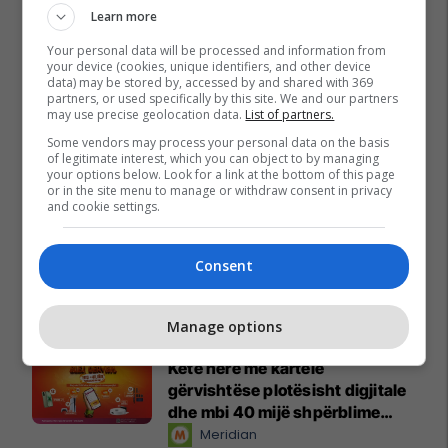
Learn more
Your personal data will be processed and information from
your device (cookies, unique identifiers, and other device
data) may be stored by, accessed by and shared with 369
partners, or used specifically by this site. We and our partners
may use precise geolocation data.
List of partners.
Some vendors may process your personal data on the basis
of legitimate interest, which you can object to by managing
your options below. Look for a link at the bottom of this page
or in the site menu to manage or withdraw consent in privacy
and cookie settings.
Consent
Promo
Reklamo këtu
Manage options
Këtë herë me kartelë
gërvishtëse plotësisht digjitale
dhe mbi 40 mijë shpërblime
instant!
Meridian