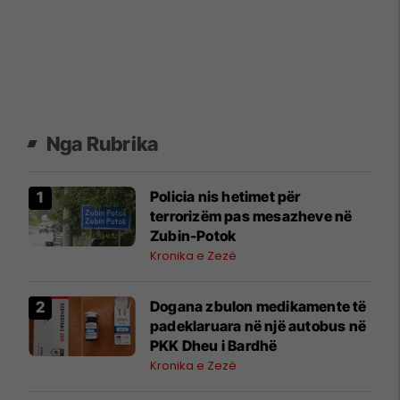
Nga Rubrika
Policia nis hetimet për
terrorizëm pas mesazheve në
Zubin-Potok
Kronika e Zezë
​Dogana zbulon medikamente të
padeklaruara në një autobus në
PKK Dheu i Bardhë
Kronika e Zezë