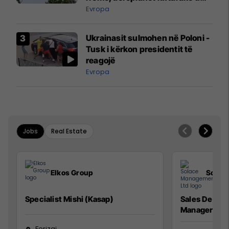
ngritën në ajër për të
Evropa
interceptuar fluturaken e Qatar
Airways që po shkonte drejt
Ukrainasit sulmohen në Poloni -
Mançesterit
Tusk i kërkon presidentit të
reagojë
Evropa
Jobs
Real Estate
Elkos Group
Solac
Specialist Mishi (Kasap)
Sales Devel
Manager
Ferizaj