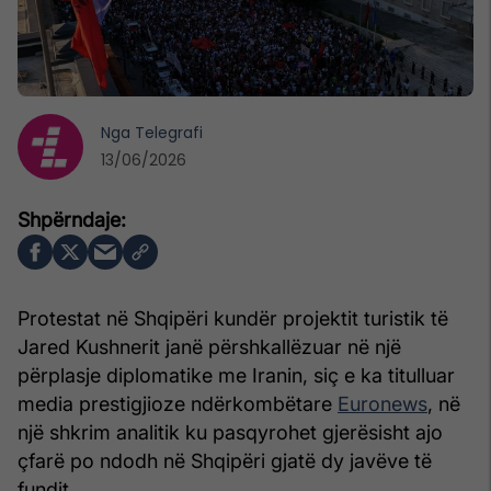
Nga
Telegrafi
13/06/2026
Protestat në Shqipëri kundër projektit turistik të
Jared Kushnerit janë përshkallëzuar në një
përplasje diplomatike me Iranin, siç e ka titulluar
media prestigjioze ndërkombëtare
Euronews
, në
një shkrim analitik ku pasqyrohet gjerësisht ajo
çfarë po ndodh në Shqipëri gjatë dy javëve të
fundit.