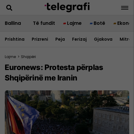
Ballina
Të fundit
Lajme
Botë
Ekono
Prishtina
Prizreni
Peja
Ferizaj
Gjakova
Mitrov
Lajme
>
Shqipëri
Euronews: Protesta përplas
Shqipërinë me Iranin