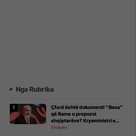
Nga Rubrika
Çfarë është dokumenti “Besa”
që Rama u propozoi
shqiptarëve? Kryeministri e
shpjegon me katër fjalë
Shqipëri