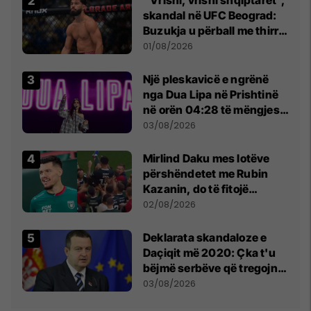
skandal në UFC Beograd:
Buzukja u përball me thirrje
anti-shqiptare nga
01/08/2026
tribunat
Një pleskavicë e ngrënë
nga Dua Lipa në Prishtinë
në orën 04:28 të mëngjesit
- dhe bota digjitale serbe
03/08/2026
shpall gjendjen e luftës
Mirlind Daku mes lotëve
përshëndetet me Rubin
Kazanin, do të fitojë
miliona te Spartak Moska
02/08/2026
​Deklarata skandaloze e
Daçiqit më 2020: Çka t'u
bëjmë serbëve që tregojnë
ku janë varrosur shqiptarët
03/08/2026
në Serbi