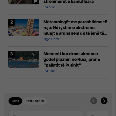
strehimoret e kamufluara
Evropa
Meteorologët me parashikime të
reja: Ndryshime ekstreme,
muajt e ardhshëm do të jenë të
pazakontë
Nga Bota
Momenti kur droni ukrainas
godet plazhin në Rusi, pranë
"pallatit të Putinit"
Evropa
Jobs
Real Estate