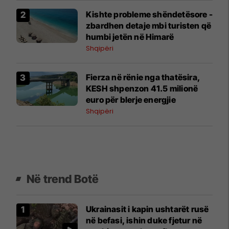
Kishte probleme shëndetësore -
zbardhen detaje mbi turisten që
humbi jetën në Himarë
Shqipëri
Fierza në rënie nga thatësira,
KESH shpenzon 41.5 milionë
euro për blerje energjie
Shqipëri
Në trend Botë
Ukrainasit i kapin ushtarët rusë
në befasi, ishin duke fjetur në