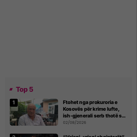
Top 5
Ftohet nga prokuroria e
Kosovës për krime lufte,
ish-gjenerali serb thotë se
dikush e tradhtoi në
02/08/2026
Beograd
“Vrisni, vrisni shqiptarët”,