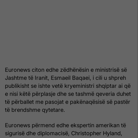
Euronews citon edhe zëdhënësin e ministrisë së
Jashtme të Iranit, Esmaeil Baqaei, i cili u shpreh
publikisht se ishte vetë kryeministri shqiptar ai që
e nisi këtë përplasje dhe se tashmë qeveria duhet
të përballet me pasojat e pakënaqësisë së pastër
të brendshme qytetare.
Euronews përmend edhe ekspertin amerikan të
sigurisë dhe diplomacisë, Christopher Hyland,