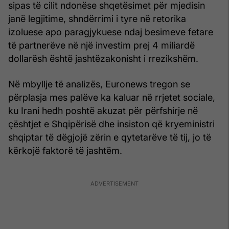
sipas të cilit ndonëse shqetësimet për mjedisin
janë legjitime, shndërrimi i tyre në retorika
izoluese apo paragjykuese ndaj besimeve fetare
të partnerëve në një investim prej 4 miliardë
dollarësh është jashtëzakonisht i rrezikshëm.
Në mbyllje të analizës, Euronews tregon se
përplasja mes palëve ka kaluar në rrjetet sociale,
ku Irani hedh poshtë akuzat për përfshirje në
çështjet e Shqipërisë dhe insiston që kryeministri
shqiptar të dëgjojë zërin e qytetarëve të tij, jo të
kërkojë faktorë të jashtëm.