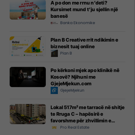
A po don me rrnu n’deti?
Kursimet mund t’ju sjellin një
banesë
Banka Ekonomike
Plan B Creative rrit ndikimin e
biznesit tuaj online
Plan B
Po kërkoni mjek apo klinikë në
Kosovë? Njihuni me
GjejeMjekun.com
GjejeMjekun
Lokal 517m² me tarracë në shitje
te Rruga C – hapësirë e
favorshme për zhvillimin e
biznesit #15796
Pro Real Estate