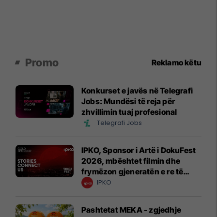
Promo
Reklamo këtu
Konkurset e javës në Telegrafi
Jobs: Mundësi të reja për
zhvillimin tuaj profesional
Telegrafi Jobs
IPKO, Sponsor i Artë i DokuFest
2026, mbështet filmin dhe
frymëzon gjeneratën e re të
krijuesve
IPKO
Pashtetat MEKA - zgjedhje