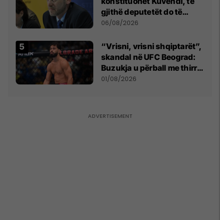
konstituohet Kuvendi, të
gjithë deputetët do të
bëjnë shkelje të rëndë
06/08/2026
kushtetuese
“Vrisni, vrisni shqiptarët”,
skandal në UFC Beograd:
Buzukja u përball me thirrje
anti-shqiptare nga
01/08/2026
tribunat