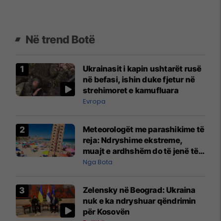
Në trend Botë
Ukrainasit i kapin ushtarët rusë
në befasi, ishin duke fjetur në
strehimoret e kamufluara
Evropa
Meteorologët me parashikime të
reja: Ndryshime ekstreme,
muajt e ardhshëm do të jenë të
pazakontë
Nga Bota
Zelensky në Beograd: Ukraina
nuk e ka ndryshuar qëndrimin
për Kosovën