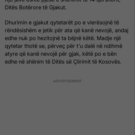
Ditës Botërore të Gjakut.
Dhurimin e gjakut qytetarët po e vlerësojnë të
rëndësishëm e jetik për ata që kanë nevojë, andaj
edhe nuk po hezitojnë ta bëjnë këtë. Madje një
qytetar thotë se, përveç për t'u dalë në ndihmë
atyre që kanë nevojë për gjak, këtë po e bën
edhe në shënim të Ditës së Çlirimit të Kosovës.