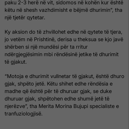
paku 2-3 herë në vit, sidomos në kohën kur është
këtu në shesh vazhdimisht e bëjmë dhurimin”, tha
një tjetër qytetar.
Ky aksion do të zhvillohet edhe në qytete të tjera,
jo vetëm në Prishtinë, derisa u theksua se kjo javë
shërben si një mundësi për ta rritur
ndërgjegjësimin mbi rëndësinë jetike të dhurimit
të gjakut.
“Motoja e dhurimit vullnetar të gjakut, është dhuro
gjak, shpëto jetë. Këtu shihet edhe rëndësia e
madhe që është për të dhuruar gjak, se duke
dhuruar gjak, shpëtohen edhe shumë jetë të
njerëzve”, tha Merita Morina Bujupi specialiste e
tranfuziologjisë.