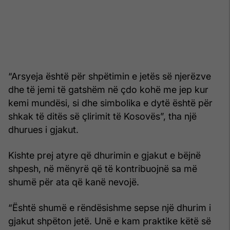
“Arsyeja është për shpëtimin e jetës së njerëzve
dhe të jemi të gatshëm në çdo kohë me jep kur
kemi mundësi, si dhe simbolika e dytë është për
shkak të ditës së çlirimit të Kosovës”, tha një
dhurues i gjakut.
Kishte prej atyre që dhurimin e gjakut e bëjnë
shpesh, në mënyrë që të kontribuojnë sa më
shumë për ata që kanë nevojë.
“Është shumë e rëndësishme sepse një dhurim i
gjakut shpëton jetë. Unë e kam praktike këtë së