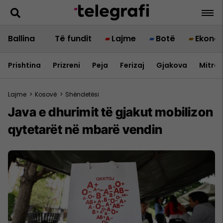
Ballina
Të fundit
Lajme
Botë
Ekono
Prishtina
Prizreni
Peja
Ferizaj
Gjakova
Mitrov
Lajme
>
Kosovë
>
Shëndetësi
Java e dhurimit të gjakut mobilizon
qytetarët në mbarë vendin