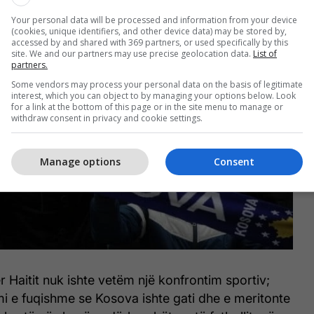
Your personal data will be processed and information from your device
(cookies, unique identifiers, and other device data) may be stored by,
accessed by and shared with 369 partners, or used specifically by this
site. We and our partners may use precise geolocation data.
List of
partners.
Some vendors may process your personal data on the basis of legitimate
interest, which you can object to by managing your options below. Look
for a link at the bottom of this page or in the site menu to manage or
withdraw consent in privacy and cookie settings.
Manage options
Consent
 Haitit nuk ishte vetëm një konfrontim sportiv;
mi e fuqishme se Kosova ishte gati dhe e meritonte