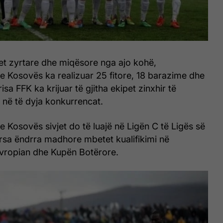
et zyrtare dhe miqësore nga ajo kohë,
e Kosovës ka realizuar 25 fitore, 18 barazime dhe
sa FFK ka krijuar të gjitha ekipet zinxhir të
në të dyja konkurrencat.
e Kosovës sivjet do të luajë në Ligën C të Ligës së
sa ëndrra madhore mbetet kualifikimi në
vropian dhe Kupën Botërore.