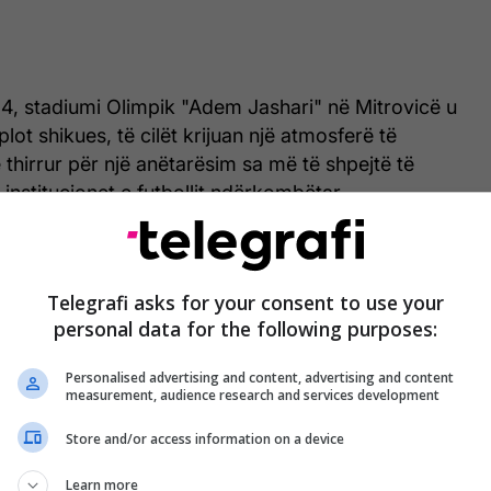
, stadiumi Olimpik "Adem Jashari" në Mitrovicë u
ot shikues, të cilët krijuan një atmosferë të
thirrur për një anëtarësim sa më të shpejtë të
institucionet e futbollit ndërkombëtar.
Telegrafi asks for your consent to use your
personal data for the following purposes:
Personalised advertising and content, advertising and content
measurement, audience research and services development
Store and/or access information on a device
Learn more