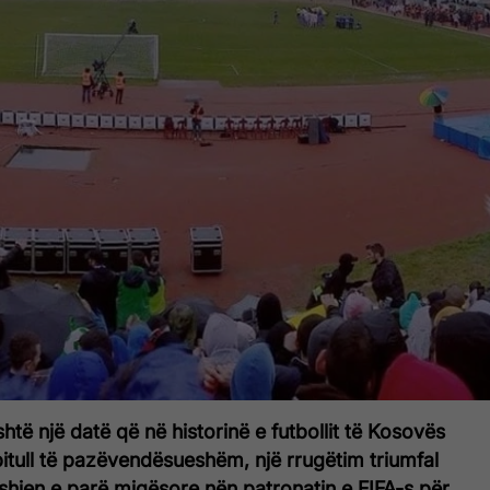
htë një datë që në historinë e futbollit të Kosovës
itull të pazëvendësueshëm, një rrugëtim triumfal
shjen e parë miqësore nën patronatin e FIFA-s për