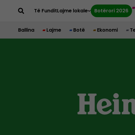
Të Fundit
Lajme lokale
Botërori 2026
Ballina
Lajme
Botë
Ekonomi
T