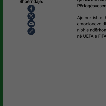
Përfaqësuesen
Ajo nuk ishte t
emocioneve dhe
njohje ndërkom
në UEFA e FIFA