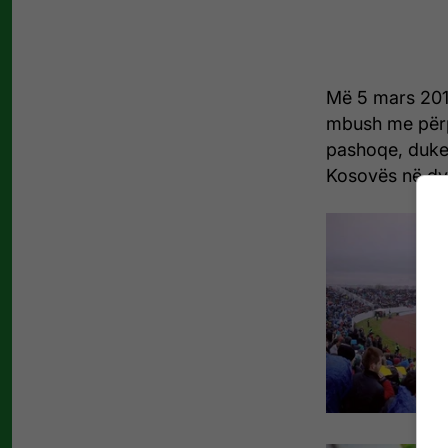
Më 5 mars 2014
mbush me përpl
pashoqe, duke 
Kosovës në dy 