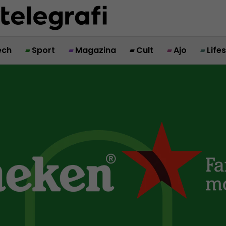
ech
Sport
Magazina
Cult
Ajo
Life