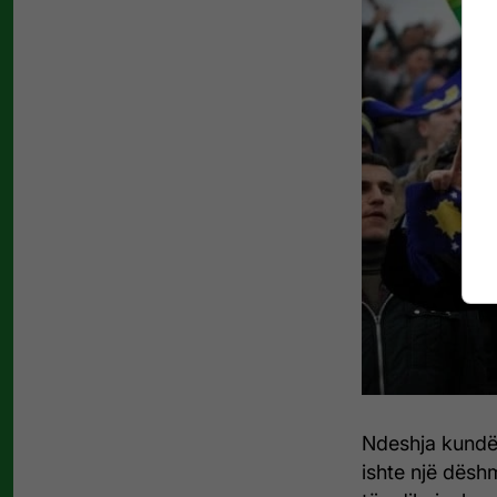
Ndeshja kundër
ishte një dësh