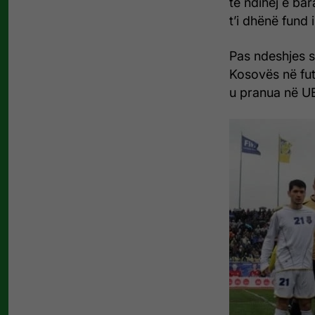
të ndihej e ba
t’i dhënë fund
Pas ndeshjes s
Kosovës në futb
u pranua në UE