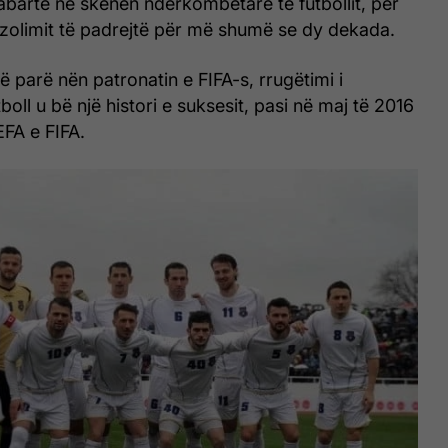
rabartë në skenën ndërkombëtare të futbollit, për
 izolimit të padrejtë për më shumë se dy dekada.
ë parë nën patronatin e FIFA-s, rrugëtimi i
oll u bë një histori e suksesit, pasi në maj të 2016
FA e FIFA.