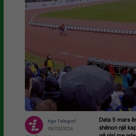
Data 5 mars ës
Nga
Telegrafi
shënon një kap
05/03/2024
që nisi me nde