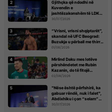
Gjithçka që ndodhi në
Kuvendin e
jashtëzakonshëm të LDK-
së
30/07/2026
“Vrisni, vrisni shqiptarët”,
skandal në UFC Beograd:
Buzukja u përball me thirrje
anti-shqiptare nga
01/08/2026
tribunat
Mirlind Daku mes lotëve
përshëndetet me Rubin
Kazanin, do të fitojë
miliona te Spartak Moska
02/08/2026
"Nëse është përfshirë, ka
gabuar rëndë, nuk i falet",
Abdixhiku i çon “selam”
Përparim Ramës
30/07/2026