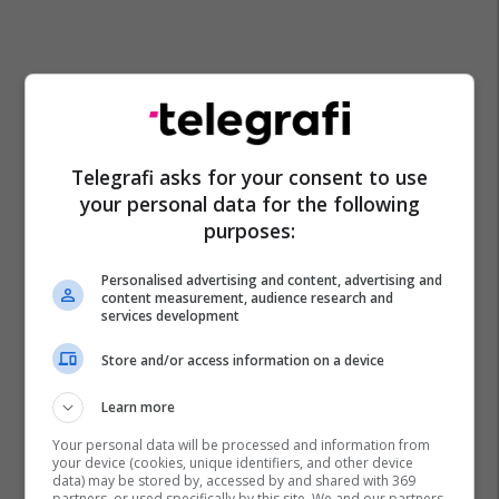
Krenare Vokshi Shala
Blerta Deliu-Kodra
#hashtag
Telegrafi asks for your consent to use
Rtv Dukagjini
your personal data for the following
purposes:
Personalised advertising and content, advertising and
content measurement, audience research and
services development
Store and/or access information on a device
Learn more
Your personal data will be processed and information from
your device (cookies, unique identifiers, and other device
data) may be stored by, accessed by and shared with 369
partners, or used specifically by this site. We and our partners