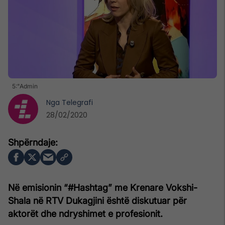
5:"Admin
Nga
Telegrafi
28/02/2020
Në emisionin “#Hashtag” me Krenare Vokshi-
Shala në RTV Dukagjini është diskutuar për
aktorët dhe ndryshimet e profesionit.