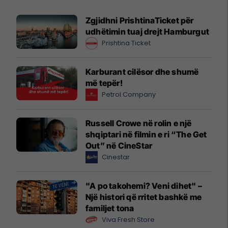
Zgjidhni PrishtinaTicket për
udhëtimin tuaj drejt Hamburgut
Prishtina Ticket
Karburant cilësor dhe shumë
më tepër!
Petrol Company
Russell Crowe në rolin e një
shqiptari në filmin e ri “The Get
Out” në CineStar
Cinestar
"A po takohemi? Veni dihet" –
Një histori që rritet bashkë me
familjet tona
Viva Fresh Store