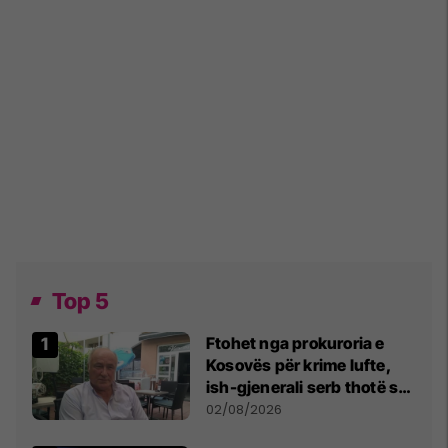
Top 5
Ftohet nga prokuroria e
Kosovës për krime lufte,
ish-gjenerali serb thotë se
dikush e tradhtoi në
02/08/2026
Beograd