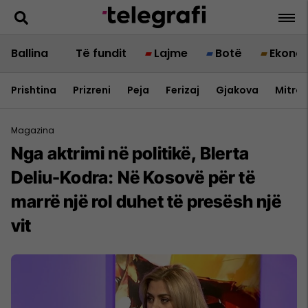
Ballina
Të fundit
Lajme
Botë
Ekono
Prishtina
Prizreni
Peja
Ferizaj
Gjakova
Mitrov
Magazina
Nga aktrimi në politikë, Blerta
Deliu-Kodra: Në Kosovë për të
marrë një rol duhet të presësh një
vit