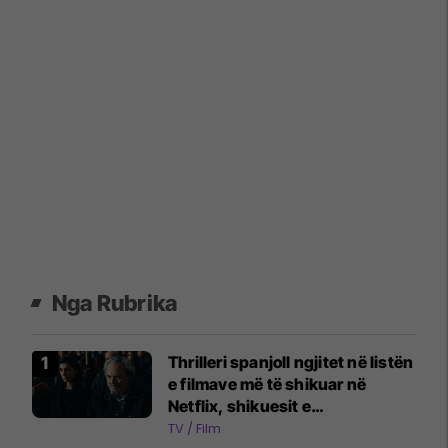
Nga Rubrika
Thrilleri spanjoll ngjitet në listën
e filmave më të shikuar në
Netflix, shikuesit e
përshkruajnë atë si "më të
TV / Film