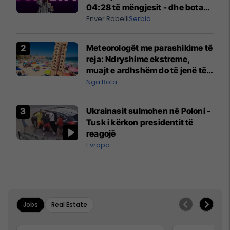
04:28 të mëngjesit - dhe bota
digjitale serbe shpall gjendjen e
Enver Robelli
Serbia
luftës
Meteorologët me parashikime të
reja: Ndryshime ekstreme,
muajt e ardhshëm do të jenë të
pazakontë
Nga Bota
Ukrainasit sulmohen në Poloni -
Tusk i kërkon presidentit të
reagojë
Evropa
Jobs
Real Estate