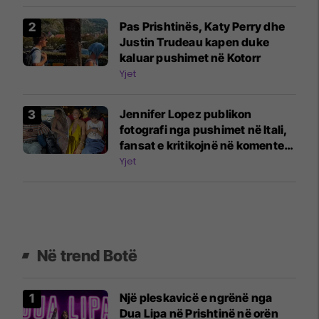
frikshëm se horrori"
Pas Prishtinës, Katy Perry dhe
Justin Trudeau kapen duke
kaluar pushimet në Kotorr
Yjet
Jennifer Lopez publikon
fotografi nga pushimet në Itali,
fansat e kritikojnë në komente:
Fëmijët e tu janë vazhdimisht në
Yjet
telefona
Në trend Botë
Një pleskavicë e ngrënë nga
Dua Lipa në Prishtinë në orën