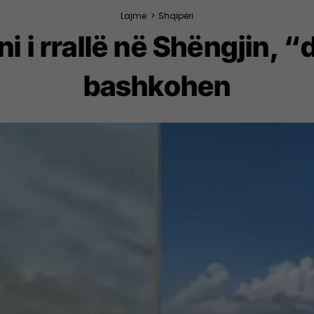
Lajme
>
Shqipëri
 i rrallë në Shëngjin, “
bashkohen