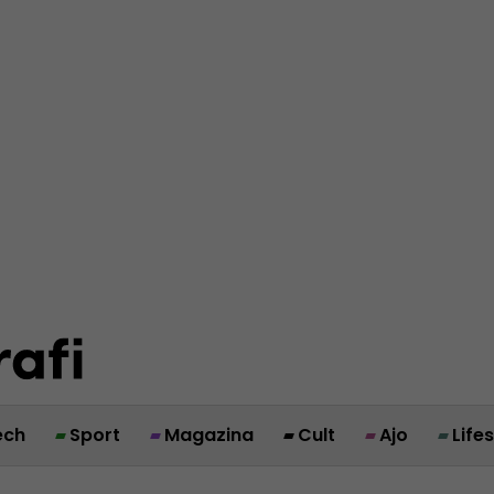
ech
Sport
Magazina
Cult
Ajo
Life