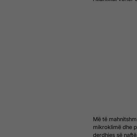
Më të mahnitshme
mikroklimë dhe p
derdhjes së naftë