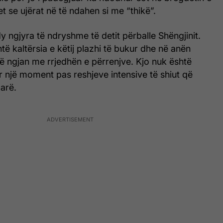
et se ujërat në të ndahen si me “thikë”.
 ngjyra të ndryshme të detit përballe Shëngjinit.
të kaltërsia e këtij plazhi të bukur dhe në anën
 që ngjan me rrjedhën e përrenjve. Kjo nuk është
r një moment pas reshjeve intensive të shiut që
arë.