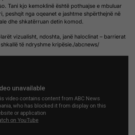
. Tani kjo kemoklinë është pothuajse e mbuluar
ri, peshqit nga oqeanet e jashtme shpërthejnë në
nale dhe shkatërruan detin komod.
rët vizualisht, ndoshta, janë haloclinat – barrierat
 shkallë të ndryshme kripësie./abcnews/