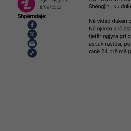
Nga
Telegrafi
Shëngjini, ku duk
11/09/2022
Në video duken dy
Në njërën anë ësh
tjetër ngjyra gri
aspak rastësi, po
ranë 24 orë më p