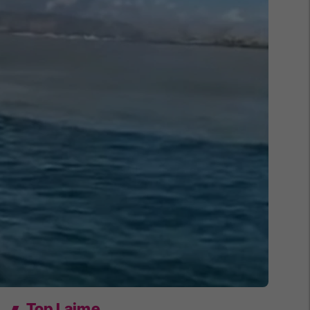
Top Lajme