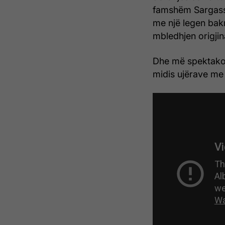
famshëm Sargasso
me një legen bak
mbledhjen origji
Dhe më spektakola
midis ujërave me