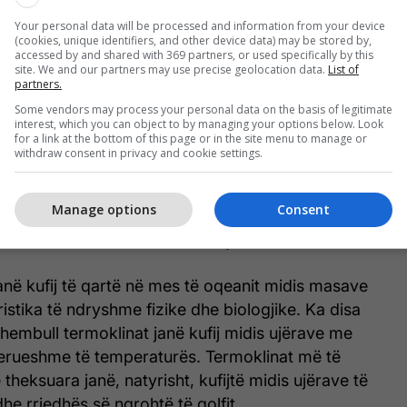
Your personal data will be processed and information from your device
(cookies, unique identifiers, and other device data) may be stored by,
në një hartë, me siguri keni përshtypjen se ato
accessed by and shared with 369 partners, or used specifically by this
site. We and our partners may use precise geolocation data.
List of
 me njëri-tjetrin dhe në oqeane. Por në fakt, kufijtë
partners.
jnë vetëm përgjatë shtratit të detit. Dendësia,
Some vendors may process your personal data on the basis of legitimate
peratura e ndryshme çojnë në faktin se në
interest, which you can object to by managing your options below. Look
for a link at the bottom of this page or in the site menu to manage or
ve dy mure duket se përplasen me njëri-tjetrin. Në
withdraw consent in privacy and cookie settings.
ës, kjo është edhe vizualisht e dukshme!
Manage options
Consent
(ose detit dhe oqeanit) janë më qartë të dukshëm
halocline vertikale. Cili është ky fenomen?
anë kufij të qartë në mes të oqeanit midis masave
istika të ndryshme fizike dhe biologjike. Ka disa
 shembull termoklinat janë kufij midis ujërave me
derueshme të temperaturës. Termoklinat më të
heksuara janë, natyrisht, kufijtë midis ujërave të
dhe rrjedhës së ngrohtë të golfit.