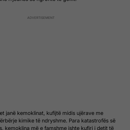
t janë kemoklinat, kufijtë midis ujërave me
ërbërje kimike të ndryshme. Para katastrofës së
s, kemoklina më e famshme ishte kufiri i detit të