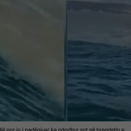
llë por jo i padëgjuar ka ndodhur sot në bregdetin e