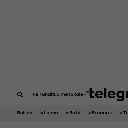
Të Fundit
Lajme lokale
Ballina
Lajme
Botë
Ekonomi
T