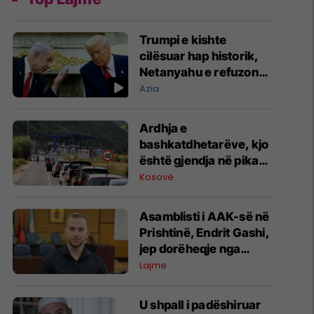
Trumpi e kishte
cilësuar hap historik,
Netanyahu e refuzon
marrëveshjen për
Azia
Gazën
Ardhja e
bashkatdhetarëve, kjo
është gjendja në pikat
kufitare
Kosovë
Asamblisti i AAK-së në
Prishtinë, Endrit Gashi,
jep dorëheqje nga
partia
Lajme
U shpall i padëshiruar