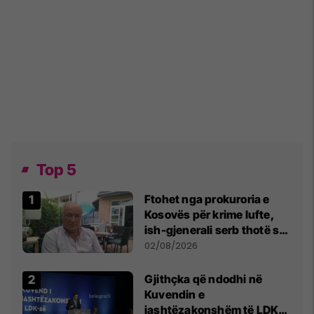
Top 5
Ftohet nga prokuroria e
Kosovës për krime lufte,
ish-gjenerali serb thotë se
dikush e tradhtoi në
02/08/2026
Beograd
Gjithçka që ndodhi në
Kuvendin e
jashtëzakonshëm të LDK-