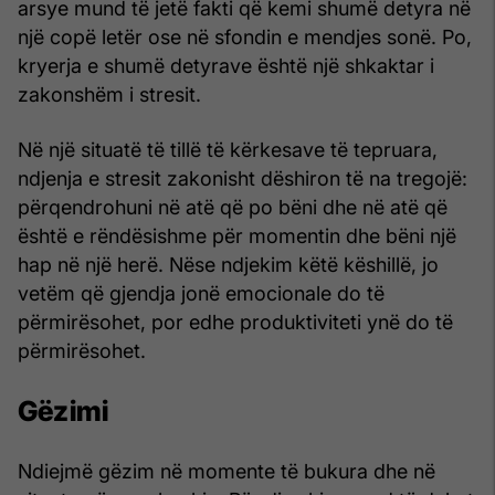
arsye mund të jetë fakti që kemi shumë detyra në
një copë letër ose në sfondin e mendjes sonë. Po,
kryerja e shumë detyrave është një shkaktar i
zakonshëm i stresit.
Në një situatë të tillë të kërkesave të tepruara,
ndjenja e stresit zakonisht dëshiron të na tregojë:
përqendrohuni në atë që po bëni dhe në atë që
është e rëndësishme për momentin dhe bëni një
hap në një herë. Nëse ndjekim këtë këshillë, jo
vetëm që gjendja jonë emocionale do të
përmirësohet, por edhe produktiviteti ynë do të
përmirësohet.
Gëzimi
Ndiejmë gëzim në momente të bukura dhe në