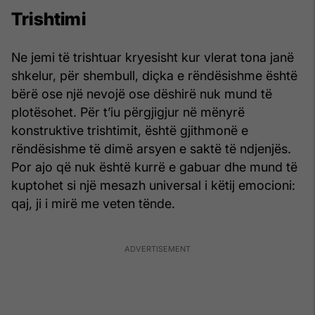
Trishtimi
Ne jemi të trishtuar kryesisht kur vlerat tona janë
shkelur, për shembull, diçka e rëndësishme është
bërë ose një nevojë ose dëshirë nuk mund të
plotësohet. Për t’iu përgjigjur në mënyrë
konstruktive trishtimit, është gjithmonë e
rëndësishme të dimë arsyen e saktë të ndjenjës.
Por ajo që nuk është kurrë e gabuar dhe mund të
kuptohet si një mesazh universal i këtij emocioni:
qaj, ji i mirë me veten tënde.