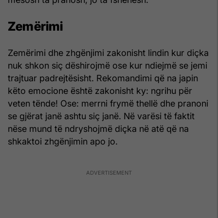
Zemërimi
Zemërimi dhe zhgënjimi zakonisht lindin kur diçka
nuk shkon siç dëshirojmë ose kur ndiejmë se jemi
trajtuar padrejtësisht. Rekomandimi që na japin
këto emocione është zakonisht ky: ngrihu për
veten tënde! Ose: merrni frymë thellë dhe pranoni
se gjërat janë ashtu siç janë. Në varësi të faktit
nëse mund të ndryshojmë diçka në atë që na
shkaktoi zhgënjimin apo jo.