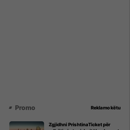
Promo
Reklamo këtu
Zgjidhni PrishtinaTicket për