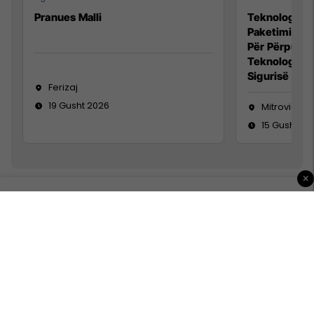
Pranues Malli
Teknolog/e p
Paketimin e 
Për Përpunim
Teknolog/e 
Sigurisë së 
Ferizaj
19 Gusht 2026
Mitrovicë
15 Gusht 20
×