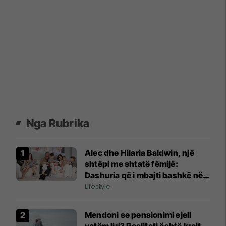
Nga Rubrika
Alec dhe Hilaria Baldwin, një
shtëpi me shtatë fëmijë:
Dashuria që i mbajti bashkë në
vitet më të vështira
Lifestyle
Mendoni se pensionimi sjell
vetëm liri? Realiteti është krejt