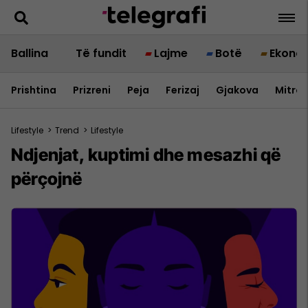
Ballina
Të fundit
Lajme
Botë
Ekono
Prishtina
Prizreni
Peja
Ferizaj
Gjakova
Mitrov
Lifestyle
>
Trend
>
Lifestyle
Ndjenjat, kuptimi dhe mesazhi që
përçojnë