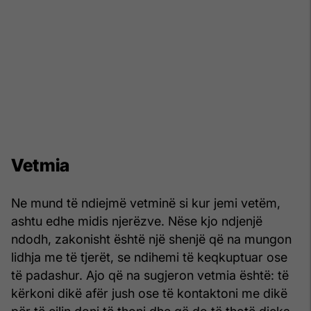
Vetmia
Ne mund të ndiejmë vetminë si kur jemi vetëm,
ashtu edhe midis njerëzve. Nëse kjo ndjenjë
ndodh, zakonisht është një shenjë që na mungon
lidhja me të tjerët, se ndihemi të keqkuptuar ose
të padashur. Ajo që na sugjeron vetmia është: të
kërkoni dikë afër jush ose të kontaktoni me dikë