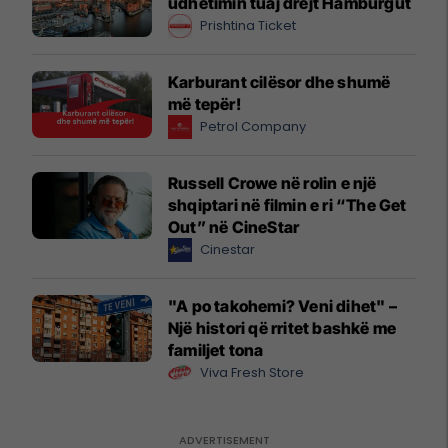
udhëtimin tuaj drejt Hamburgut
Prishtina Ticket
Karburant cilësor dhe shumë
më tepër!
Petrol Company
Russell Crowe në rolin e një
shqiptari në filmin e ri “The Get
Out” në CineStar
Cinestar
"A po takohemi? Veni dihet" –
Një histori që rritet bashkë me
familjet tona
Viva Fresh Store