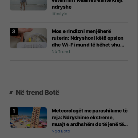
ndryshe
Lifestyle
Mos e rindizni menjëherë
ruterin: Ndryshoni këtë opsion
dhe Wi-Fi mund të bëhet shumë
më i qëndrueshëm
Në Trend
Në trend Botë
Meteorologët me parashikime të
reja: Ndryshime ekstreme,
muajt e ardhshëm do të jenë të
pazakontë
Nga Bota