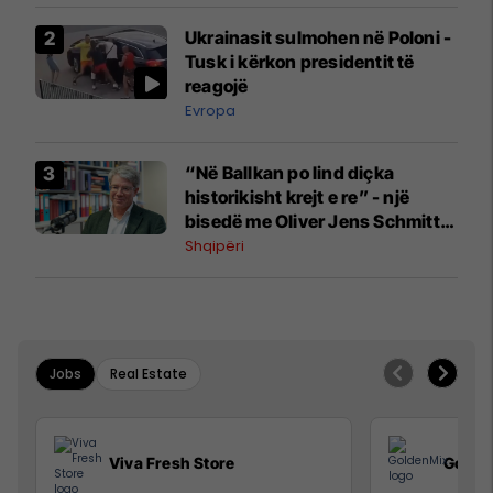
Ukrainasit sulmohen në Poloni -
Tusk i kërkon presidentit të
reagojë
Evropa
“Në Ballkan po lind diçka
historikisht krejt e re” - një
bisedë me Oliver Jens Schmitt
mbi protestat në Shqipëri dhe të
Shqipëri
kaluarën e rajonit
Jobs
Real Estate
Viva Fresh Store
Golde