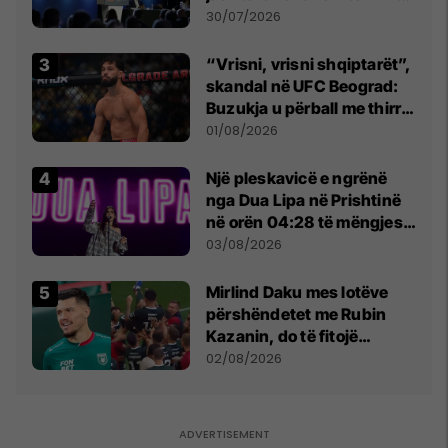
së
30/07/2026
“Vrisni, vrisni shqiptarët”,
skandal në UFC Beograd:
Buzukja u përball me thirrje
anti-shqiptare nga
01/08/2026
tribunat
Një pleskavicë e ngrënë
nga Dua Lipa në Prishtinë
në orën 04:28 të mëngjesit
- dhe bota digjitale serbe
03/08/2026
shpall gjendjen e luftës
Mirlind Daku mes lotëve
përshëndetet me Rubin
Kazanin, do të fitojë
miliona te Spartak Moska
02/08/2026