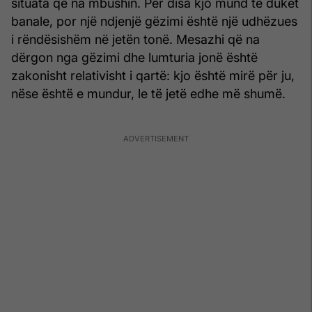
situata që na mbushin. Për disa kjo mund të duket
banale, por një ndjenjë gëzimi është një udhëzues
i rëndësishëm në jetën tonë. Mesazhi që na
dërgon nga gëzimi dhe lumturia jonë është
zakonisht relativisht i qartë: kjo është mirë për ju,
nëse është e mundur, le të jetë edhe më shumë.