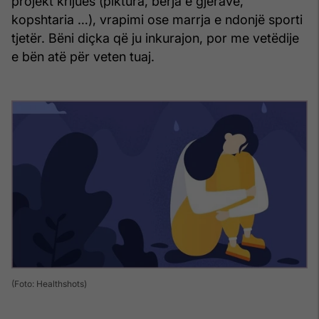
projekt krijues (piktura, bërja e gjërave,
kopshtaria …), vrapimi ose marrja e ndonjë sporti
tjetër. Bëni diçka që ju inkurajon, por me vetëdije
e bën atë për veten tuaj.
(Foto: Healthshots)