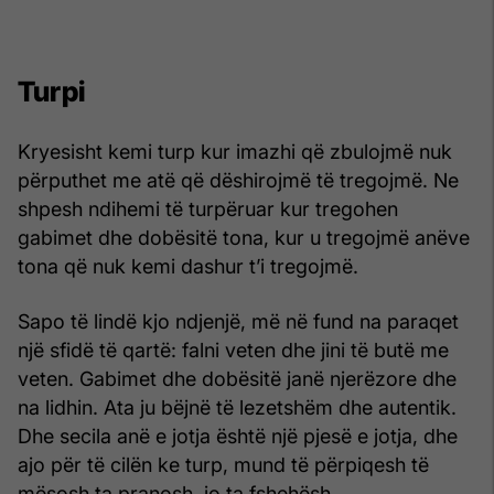
Turpi
Kryesisht kemi turp kur imazhi që zbulojmë nuk
përputhet me atë që dëshirojmë të tregojmë. Ne
shpesh ndihemi të turpëruar kur tregohen
gabimet dhe dobësitë tona, kur u tregojmë anëve
tona që nuk kemi dashur t’i tregojmë.
Sapo të lindë kjo ndjenjë, më në fund na paraqet
një sfidë të qartë: falni veten dhe jini të butë me
veten. Gabimet dhe dobësitë janë njerëzore dhe
na lidhin. Ata ju bëjnë të lezetshëm dhe autentik.
Dhe secila anë e jotja është një pjesë e jotja, dhe
ajo për të cilën ke turp, mund të përpiqesh të
mësosh ta pranosh, jo ta fshehësh.