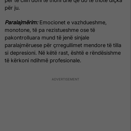
për të cilin doni të thoni dhe që do të thotë diçka
për ju.
Paralajmërim:
Emocionet e vazhdueshme,
monotone, të pa rezistueshme ose të
pakontrolluara mund të jenë sinjale
paralajmëruese për çrregullimet mendore të tilla
si depresioni. Në këtë rast, është e rëndësishme
të kërkoni ndihmë profesionale.