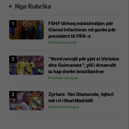
Nga Rubrika
FSHF tërheq mbështetjen për
Gianni Infantinon në garën për
president të FIFA-s
Përfaqësueset
“Kemi nevojë për yjet si Vinicius
dhe Guimaraes”, ylli i Arsenalit
ia hap derën brazilianëve
Premier League
Zyrtare: Yan Diomande, lojtari
më i ri i Real Madridit
Ndërkombëtare