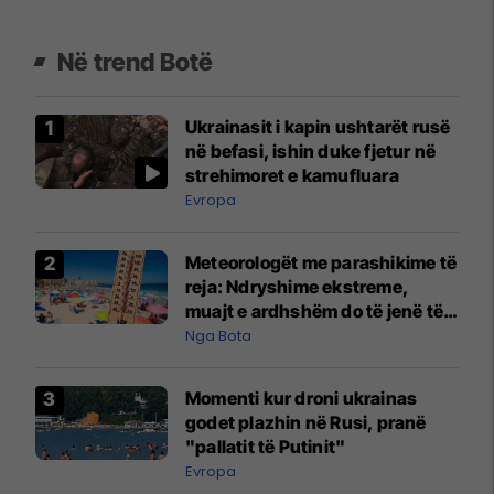
Në trend Botë
Ukrainasit i kapin ushtarët rusë
në befasi, ishin duke fjetur në
strehimoret e kamufluara
Evropa
Meteorologët me parashikime të
reja: Ndryshime ekstreme,
muajt e ardhshëm do të jenë të
pazakontë
Nga Bota
Momenti kur droni ukrainas
godet plazhin në Rusi, pranë
"pallatit të Putinit"
Evropa