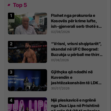
Top 5
Ftohet nga prokuroria e
Kosovës për krime lufte,
ish-gjenerali serb thotë se
dikush e tradhtoi në
02/08/2026
Beograd
“Vrisni, vrisni shqiptarët”,
skandal në UFC Beograd:
Buzukja u përball me thirrje
anti-shqiptare nga
01/08/2026
tribunat
Gjithçka që ndodhi në
Kuvendin e
jashtëzakonshëm të LDK-
së
30/07/2026
Një pleskavicë e ngrënë
nga Dua Lipa në Prishtinë
në orën 04:28 të mëngjesit