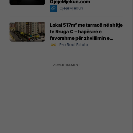
GjejeMjekun.com
GjejeMjekun
Lokal 517m² me tarracë në shitje
te Rruga C – hapësirë e
favorshme për zhvillimin e
biznesit #15796
Pro Real Estate