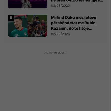
- dhe bota digjitale serbe
03/08/2026
shpall gjendjen e luftës
Mirlind Daku mes lotëve
përshëndetet me Rubin
Kazanin, do të fitojë
miliona te Spartak Moska
02/08/2026