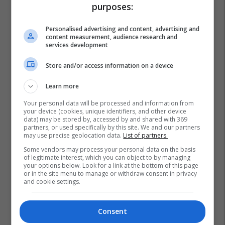
purposes:
Personalised advertising and content, advertising and
content measurement, audience research and
services development
Store and/or access information on a device
Learn more
Your personal data will be processed and information from
your device (cookies, unique identifiers, and other device
data) may be stored by, accessed by and shared with 369
partners, or used specifically by this site. We and our partners
may use precise geolocation data.
List of partners.
Samir Nasri
Luis Enrique
Psg
Barcelona
La Liga
Some vendors may process your personal data on the basis
of legitimate interest, which you can object to by managing
Ligue 1
your options below. Look for a link at the bottom of this page
or in the site menu to manage or withdraw consent in privacy
and cookie settings.
Consent