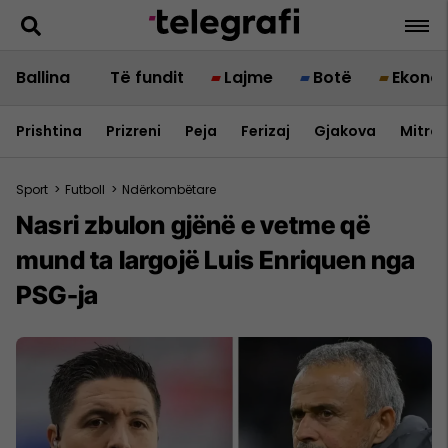
Ballina
Të fundit
Lajme
Botë
Ekono
Prishtina
Prizreni
Peja
Ferizaj
Gjakova
Mitrov
Sport
>
Futboll
>
Ndërkombëtare
Nasri zbulon gjënë e vetme që
mund ta largojë Luis Enriquen nga
PSG-ja