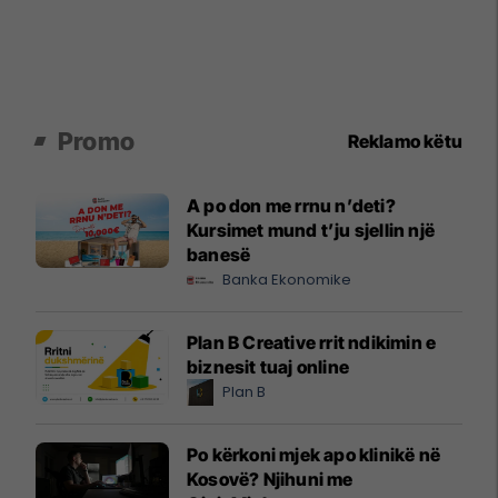
Promo
Reklamo këtu
A po don me rrnu n’deti?
Kursimet mund t’ju sjellin një
banesë
Banka Ekonomike
Plan B Creative rrit ndikimin e
biznesit tuaj online
Plan B
Po kërkoni mjek apo klinikë në
Kosovë? Njihuni me