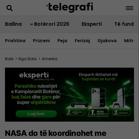
Ballina
Botërori 2026
Eksperti
Të fundit
Prishtina
Prizreni
Peja
Ferizaj
Gjakova
Mitrov
Botë
>
Nga Bota
>
Amerika
NASA do të koordinohet me