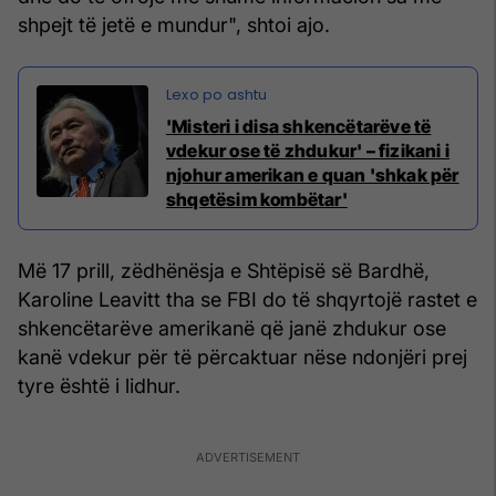
shpejt të jetë e mundur", shtoi ajo.
'Misteri i disa shkencëtarëve të
vdekur ose të zhdukur' – fizikani i
njohur amerikan e quan 'shkak për
shqetësim kombëtar'
Më 17 prill, zëdhënësja e Shtëpisë së Bardhë,
Karoline Leavitt tha se FBI do të shqyrtojë rastet e
shkencëtarëve amerikanë që janë zhdukur ose
kanë vdekur për të përcaktuar nëse ndonjëri prej
tyre është i lidhur.