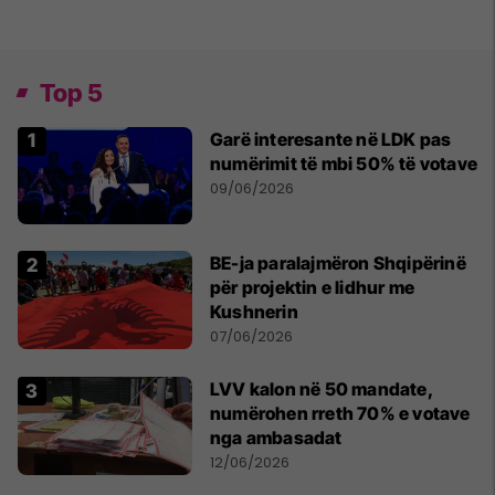
Top 5
Garë interesante në LDK pas
numërimit të mbi 50% të votave
09/06/2026
BE-ja paralajmëron Shqipërinë
për projektin e lidhur me
Kushnerin
07/06/2026
LVV kalon në 50 mandate,
numërohen rreth 70% e votave
nga ambasadat
12/06/2026