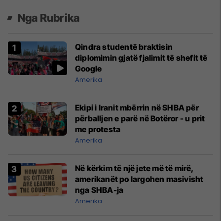
Nga Rubrika
Qindra studentë braktisin
diplomimin gjatë fjalimit të shefit të
Google
Amerika
Ekipi i Iranit mbërrin në SHBA për
përballjen e parë në Botëror - u prit
me protesta
Amerika
Në kërkim të një jete më të mirë,
amerikanët po largohen masivisht
nga SHBA-ja
Amerika