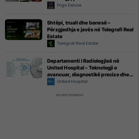
reja për hoteleri dhe gastronomi
Frigo Deluxe
Shtëpi, truall dhe banesë –
Përzgjedhja e javës në Telegrafi Real
Estate
Telegrafi Real Estate
Departamenti i Radiologjisë në
United Hospital – Teknologji e
avancuar, diagnostikë precize dhe
kujdes profesional
United Hospital