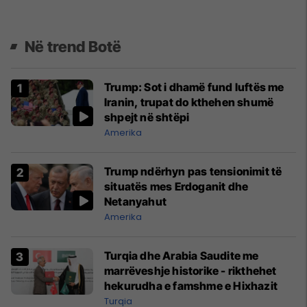
Në trend Botë
Trump: Sot i dhamë fund luftës me
Iranin, trupat do kthehen shumë
shpejt në shtëpi
Amerika
Trump ndërhyn pas tensionimit të
situatës mes Erdoganit dhe
Netanyahut
Amerika
Turqia dhe Arabia Saudite me
marrëveshje historike - rikthehet
hekurudha e famshme e Hixhazit
Turqia