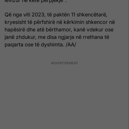
lëvizur në këtë përpjekje".
Që nga viti 2023, të paktën 11 shkencëtarë,
kryesisht të përfshirë në kërkimin shkencor në
hapësirë dhe atë bërthamor, kanë vdekur ose
janë zhdukur, me disa ngjarje në rrethana të
paqarta ose të dyshimta. /AA/