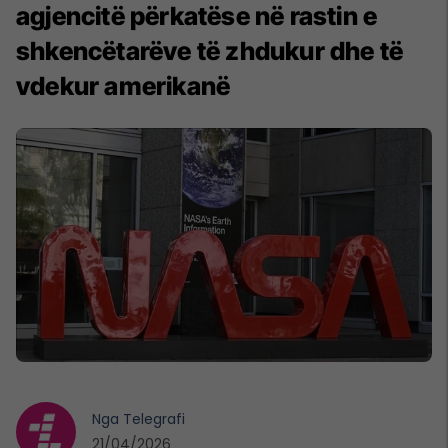
agjencitë përkatëse në rastin e
shkencëtarëve të zhdukur dhe të
vdekur amerikanë
Nga
Telegrafi
21/04/2026