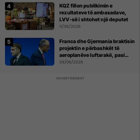
KQZ fillon publikimin e
rezultateve të ambasadave,
LVV-së i shtohet një deputet
11/06/2026
Franca dhe Gjermania braktisin
projektin e përbashkët të
aeroplanëve luftarakë, pasi
kompanitë nuk arrijnë
09/06/2026
marrëveshje