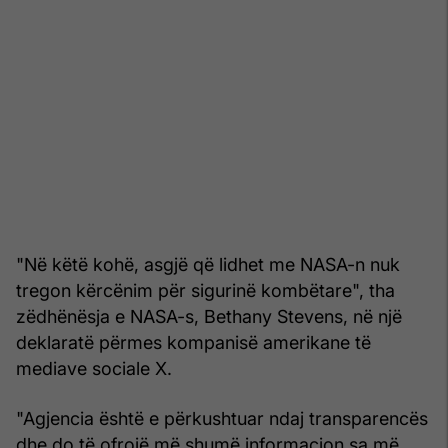
"Në këtë kohë, asgjë që lidhet me NASA-n nuk
tregon kërcënim për sigurinë kombëtare", tha
zëdhënësja e NASA-s, Bethany Stevens, në një
deklaratë përmes kompanisë amerikane të
mediave sociale X.
"Agjencia është e përkushtuar ndaj transparencës
dhe do të ofrojë më shumë informacion sa më