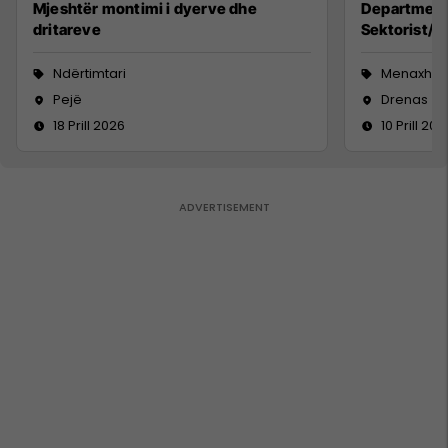
Mjeshtër montimi i dyerve dhe
Department
dritareve
Sektorist/e,
Ndërtimtari
Menaxhm
Pejë
Drenas
18 Prill 2026
10 Prill 202