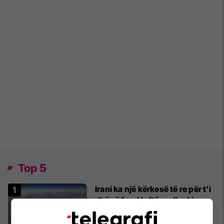
Top 5
Irani ka një kërkesë të re për t'i
dhënë fund luftës - dhe kjo
mund t'i sjellë miliarda dollarë
28/03/2026