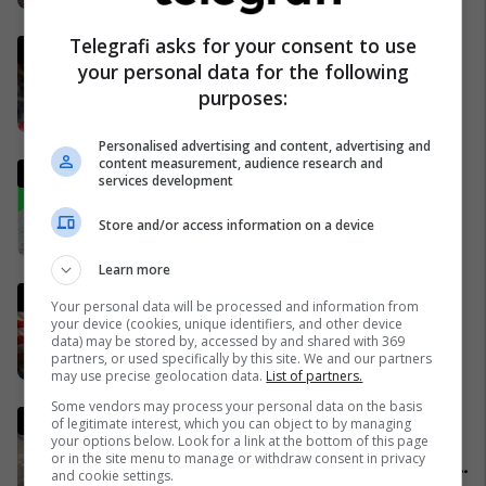
Telegrafi asks for your consent to use
Italia mund të kualifikohet në
your personal data for the following
Kupën e Botës 2026
purposes:
pavarësisht humbjes nga
Bosnja dhe Hercegovina
02/04/2026
Personalised advertising and content, advertising and
content measurement, audience research and
Analisti turk kritikon ashpër
services development
gjestin e Kerem Akturkoglu
ndaj Kosovës
Store and/or access information on a device
01/04/2026
Learn more
Gjithçka ndodhi deri më 2 prill
Your personal data will be processed and information from
nga lufta në Iran dhe Lindjen e
your device (cookies, unique identifiers, and other device
data) may be stored by, accessed by and shared with 369
Mesme - MINUTË PAS MINUTE
partners, or used specifically by this site. We and our partners
17/03/2026
may use precise geolocation data.
List of partners.
Some vendors may process your personal data on the basis
Trump publikon pamjet e
of legitimate interest, which you can object to by managing
your options below. Look for a link at the bottom of this page
shkatërrimit të urës iraniane,
or in the site menu to manage or withdraw consent in privacy
më e larta në Lindjen e Mesme:
and cookie settings.