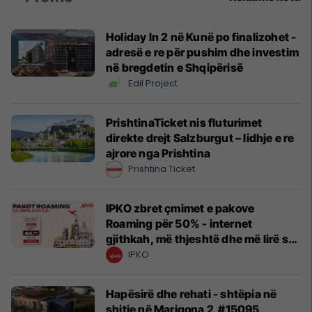
Holiday In 2 në Kunë po finalizohet -
adresë e re për pushim dhe investim
në bregdetin e Shqipërisë
Edil Project
PrishtinaTicket nis fluturimet
direkte drejt Salzburgut – lidhje e re
ajrore nga Prishtina
Prishtina Ticket
IPKO zbret çmimet e pakove
Roaming për 50% - internet
gjithkah, më thjeshtë dhe më lirë se
kurrë!
IPKO
Hapësirë dhe rehati - shtëpia në
shitje në Marigona 2 #15095