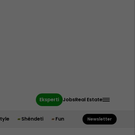
Eksperti
Jobs
Real Estate
style
Shëndeti
Fun
Newsletter