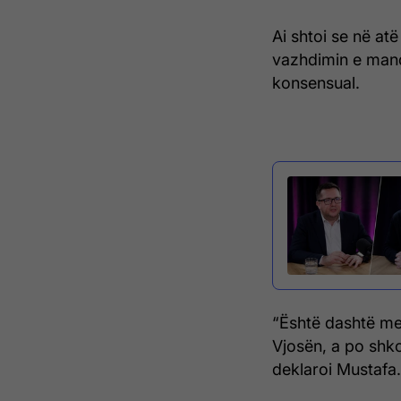
Ai shtoi se në at
vazhdimin e manda
konsensual.
“Është dashtë me 
Vjosën, a po shko
deklaroi Mustafa.