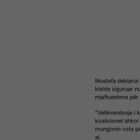
Mustafa deklaroi
kishte siguruar n
mjaftueshme për 
“Vetëvendosje i k
koalicionet shkoi
mungonin vota pë
ai.