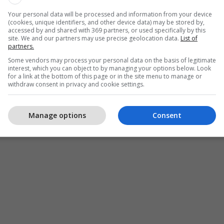
je, sepse kishte më së shumti deputetë”, tha ai.
Your personal data will be processed and information from your device
(cookies, unique identifiers, and other device data) may be stored by,
accessed by and shared with 369 partners, or used specifically by this
site. We and our partners may use precise geolocation data.
List of
partners.
Some vendors may process your personal data on the basis of legitimate
interest, which you can object to by managing your options below. Look
for a link at the bottom of this page or in the site menu to manage or
withdraw consent in privacy and cookie settings.
Manage options
Consent