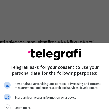
ati zgjedhor, rendi shtetëror e ka kërku që zoti
 partisë më të madhe me fillu me i kontaktu partitë
në: në mars kemi me zgjedh një president,
ndojmë prapë në zgjedhje”, deklaroi Mustafa në
Telegrafi asks for your consent to use your
t”.
personal data for the following purposes:
tuta kërkon minimumin prej 80 votave për zgjedhjen
Personalised advertising and content, advertising and content
randaj procesi ka kërkuar domosdoshmërisht
measurement, audience research and services development
partiake.
Store and/or access information on a device
es ose moszgjedhjes së Presidentit ka qenë dhe
Learn more