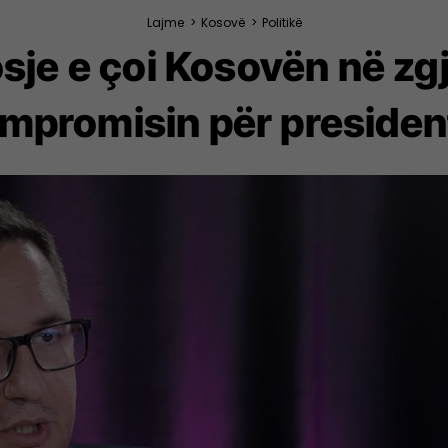
Lajme
>
Kosovë
>
Politikë
je e çoi Kosovën në zg
mpromisin për presiden