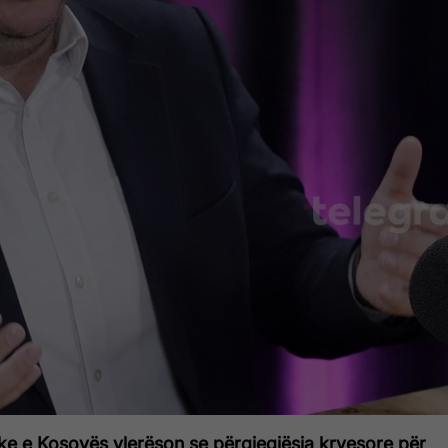
ke e Kosovës vlerëson se përgjegjësia kryesore për