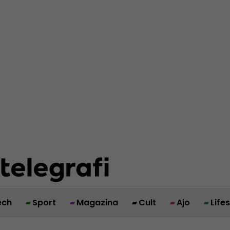
ech
Sport
Magazina
Cult
Ajo
Life