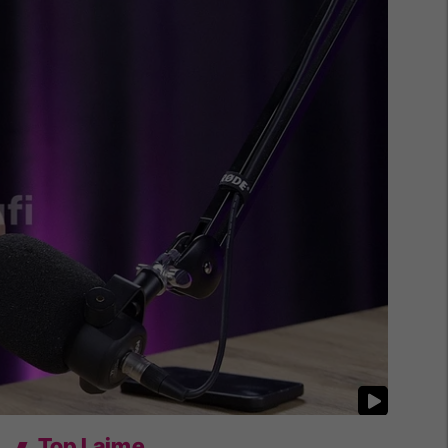
Top Lajme