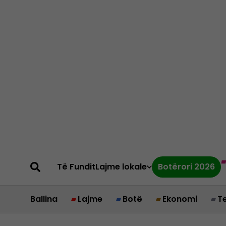
Të Fundit
Lajme lokale
Botërori 2026
Ballina
Lajme
Botë
Ekonomi
T