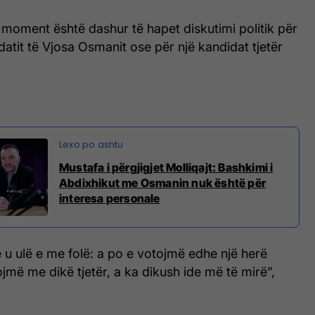
ë moment është dashur të hapet diskutimi politik për
tit të Vjosa Osmanit ose për një kandidat tjetër
Mustafa i përgjigjet Molliqajt: Bashkimi i
Abdixhikut me Osmanin nuk është për
interesa personale
u ulë e me folë: a po e votojmë edhe një herë
jmë me dikë tjetër, a ka dikush ide më të mirë”,