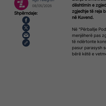
Nga
Telegrafi
dështimin e zgjed
08/05/2026
zgjedhje të reja 
në Kuvend.
Në “Përballje Pod
menjëherë pas zgj
të ndërtonte kons
pasur parasysh se
bërë këtë e vetm