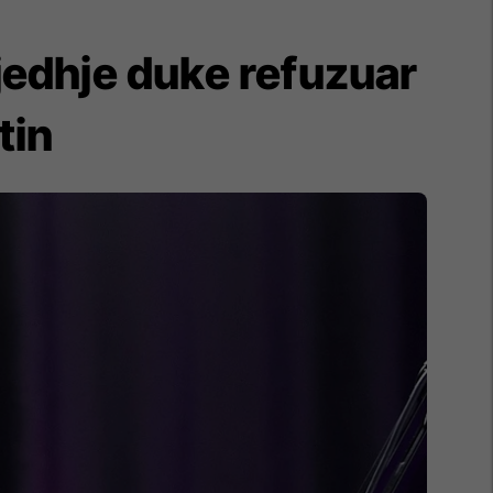
jedhje duke refuzuar
tin