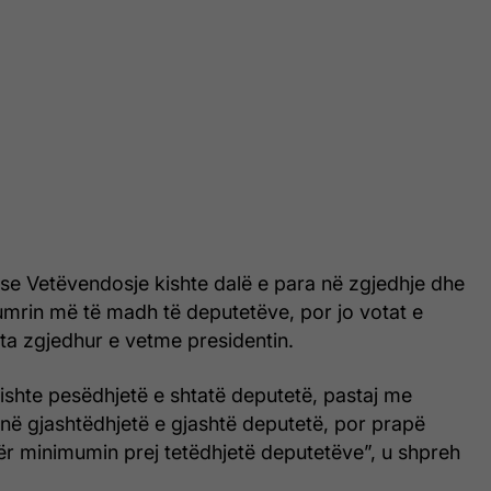
 se Vetëvendosje kishte dalë e para në zgjedhje dhe
umrin më të madh të deputetëve, por jo votat e
ta zgjedhur e vetme presidentin.
ishte pesëdhjetë e shtatë deputetë, pastaj me
 në gjashtëdhjetë e gjashtë deputetë, por prapë
r minimumin prej tetëdhjetë deputetëve”, u shpreh