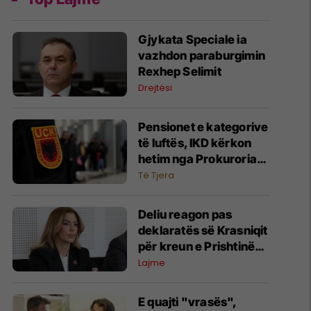
Gjykata Speciale ia
vazhdon paraburgimin
Rexhep Selimit
Drejtësi
Pensionet e kategorive
të luftës, IKD kërkon
hetim nga Prokuroria
për moszbatimin e
Të Tjera
aktgjykimeve
Deliu reagon pas
deklaratës së Krasniqit
për kreun e Prishtinës,
e lidh me rastin "Lule
Lajme
Gjeli"
E quajti "vrasës",