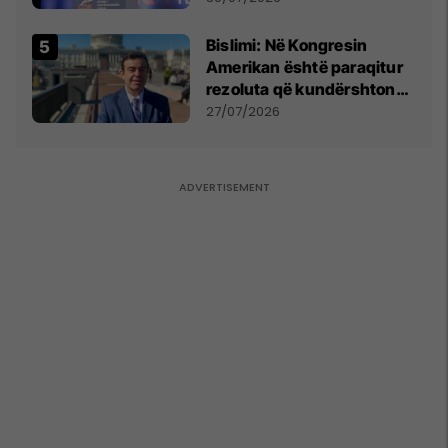
Bislimi: Në Kongresin
Amerikan është paraqitur
rezoluta që kundërshton
mbajtjen e Asamblesë
27/07/2026
Parlamentare të OSBE-së
në Beograd