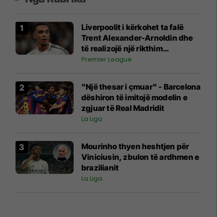
Liverpoolit i kërkohet ta falë
Trent Alexander-Arnoldin dhe
të realizojë një rikthim
sensacional në "Anfield"
Premier League
"Një thesar i çmuar" - Barcelona
dëshiron të imitojë modelin e
zgjuar të Real Madridit
La Liga
Mourinho thyen heshtjen për
Viniciusin, zbulon të ardhmen e
brazilianit
La Liga