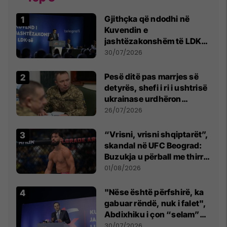
Gjithçka që ndodhi në
Kuvendin e
jashtëzakonshëm të LDK-
së
30/07/2026
Pesë ditë pas marrjes së
detyrës, shefi i ri i ushtrisë
ukrainase urdhëron
kontroll të madh
26/07/2026
“Vrisni, vrisni shqiptarët”,
skandal në UFC Beograd:
Buzukja u përball me thirrje
anti-shqiptare nga
01/08/2026
tribunat
"Nëse është përfshirë, ka
gabuar rëndë, nuk i falet",
Abdixhiku i çon “selam”
Përparim Ramës
30/07/2026