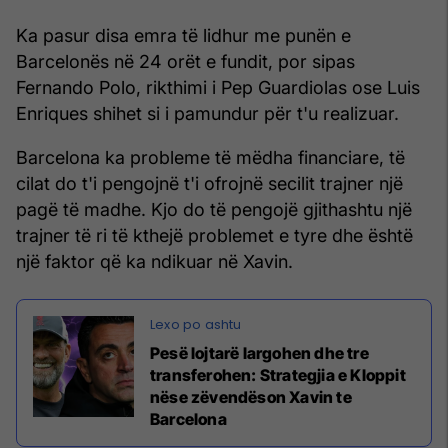
Ka pasur disa emra të lidhur me punën e
Barcelonës në 24 orët e fundit, por sipas
Fernando Polo, rikthimi i Pep Guardiolas ose Luis
Enriques shihet si i pamundur për t'u realizuar.
Barcelona ka probleme të mëdha financiare, të
cilat do t'i pengojnë t'i ofrojnë secilit trajner një
pagë të madhe. Kjo do të pengojë gjithashtu një
trajner të ri të kthejë problemet e tyre dhe është
një faktor që ka ndikuar në Xavin.
Pesë lojtarë largohen dhe tre
transferohen: Strategjia e Kloppit
nëse zëvendëson Xavin te
Barcelona