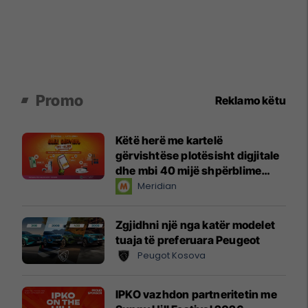
Promo
Reklamo këtu
Këtë herë me kartelë
gërvishtëse plotësisht digjitale
dhe mbi 40 mijë shpërblime
instant!
Meridian
Zgjidhni një nga katër modelet
tuaja të preferuara Peugeot
Peugot Kosova
IPKO vazhdon partneritetin me