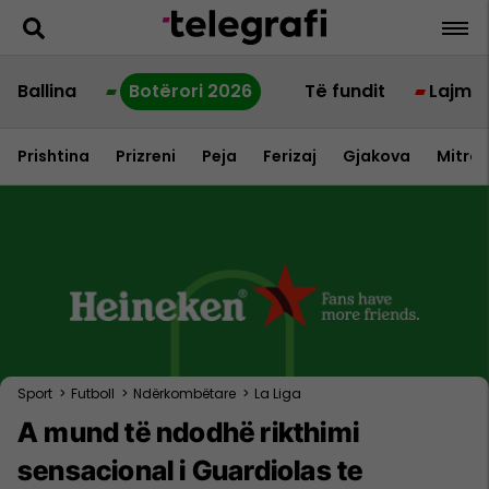
Ballina
Botërori 2026
Të fundit
Lajme
Prishtina
Prizreni
Peja
Ferizaj
Gjakova
Mitrov
Sport
>
Futboll
>
Ndërkombëtare
>
La Liga
A mund të ndodhë rikthimi
sensacional i Guardiolas te