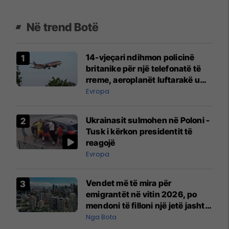
Në trend Botë
14-vjeçari ndihmon policinë
britanike për një telefonatë të
rreme, aeroplanët luftarakë u
ngritën në ajër për të
Evropa
interceptuar fluturaken e Qatar
Airways që po shkonte drejt
Ukrainasit sulmohen në Poloni -
Mançesterit
Tusk i kërkon presidentit të
reagojë
Evropa
Vendet më të mira për
emigrantët në vitin 2026, po
mendoni të filloni një jetë jashtë
vendit?
Nga Bota