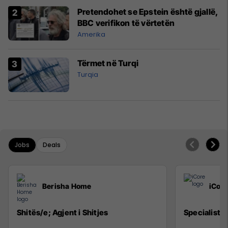
Pretendohet se Epstein është gjallë,
BBC verifikon të vërtetën
Amerika
Tërmet në Turqi
Turqia
Jobs
Deals
Berisha Home
iCore
Shitës/e; Agjent i Shitjes
Specialist i 