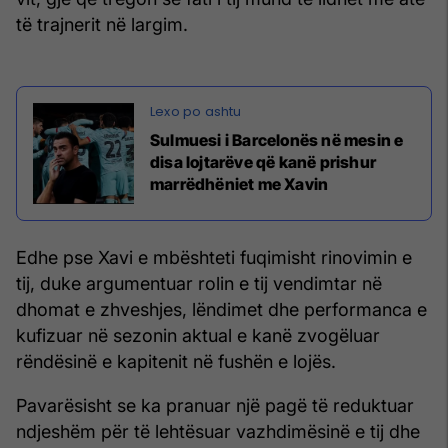
të trajnerit në largim.
Sulmuesi i Barcelonës në mesin e
disa lojtarëve që kanë prishur
marrëdhëniet me Xavin
Edhe pse Xavi e mbështeti fuqimisht rinovimin e
tij, duke argumentuar rolin e tij vendimtar në
dhomat e zhveshjes, lëndimet dhe performanca e
kufizuar në sezonin aktual e kanë zvogëluar
rëndësinë e kapitenit në fushën e lojës.
Pavarësisht se ka pranuar një pagë të reduktuar
ndjeshëm për të lehtësuar vazhdimësinë e tij dhe