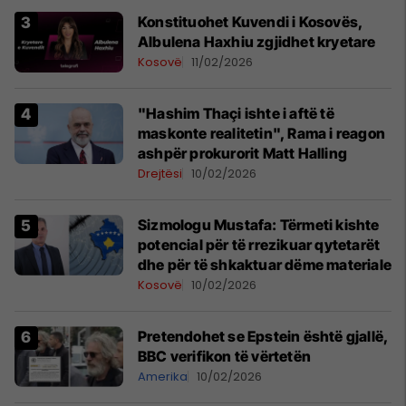
Konstituohet Kuvendi i Kosovës,
Albulena Haxhiu zgjidhet kryetare
Kosovë
11/02/2026
"Hashim Thaçi ishte i aftë të
maskonte realitetin", Rama i reagon
ashpër prokurorit Matt Halling
Drejtësi
10/02/2026
Sizmologu Mustafa: Tërmeti kishte
potencial për të rrezikuar qytetarët
dhe për të shkaktuar dëme materiale
Kosovë
10/02/2026
Pretendohet se Epstein është gjallë,
BBC verifikon të vërtetën
Amerika
10/02/2026