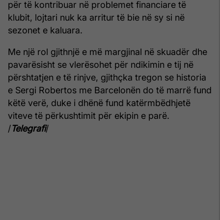
për të kontribuar në problemet financiare të
klubit, lojtari nuk ka arritur të bie në sy si në
sezonet e kaluara.
Me një rol gjithnjë e më margjinal në skuadër dhe
pavarësisht se vlerësohet për ndikimin e tij në
përshtatjen e të rinjve, gjithçka tregon se historia
e Sergi Robertos me Barcelonën do të marrë fund
këtë verë, duke i dhënë fund katërmbëdhjetë
viteve të përkushtimit për ekipin e parë.
/
Telegrafi
/