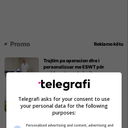
Promo
Reklamo këtu
Trajtim pa operacion dhe i
personalizuar me ESWT për
problemet e ereksionit
Medical Center
Ducato di Mantova sjell orizin
Telegrafi asks for your consent to use
Basmati - zgjedhje ideale për çdo
your personal data for the following
pjatë
purposes:
Ducato Di Mantova
Personalised advertising and content, advertising and