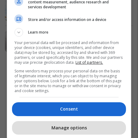
content measurement, audience research and
Nga shtëpi pushimi në aset
services development
investimi - Çfarë ofron Holiday In 2?
Edil Project
Store and/or access information on a device
Learn more
Emona Center vjen me një pikë të re
në Ferizaj me ofertat më të mira në
Your personal data will be processed and information from
treg
your device (cookies, unique identifiers, and other device
data) may be stored by, accessed by and shared with 369
Emona Center
partners, or used specifically by this site. We and our partners
may use precise geolocation data.
List of partners.
Some vendors may process your personal data on the basis
of legitimate interest, which you can object to by managing
your options below. Look for a link at the bottom of this page
or in the site menu to manage or withdraw consent in privacy
and cookie settings.
Consent
Manage options