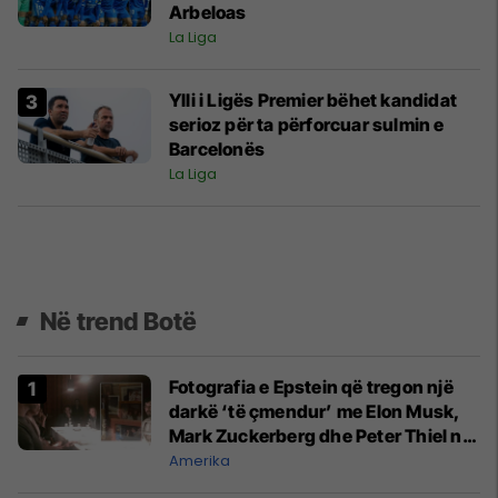
Arbeloas
La Liga
Ylli i Ligës Premier bëhet kandidat
serioz për ta përforcuar sulmin e
Barcelonës
La Liga
Në trend Botë
Fotografia e Epstein që tregon një
darkë ‘të çmendur’ me Elon Musk,
Mark Zuckerberg dhe Peter Thiel në
vitin 2015
Amerika