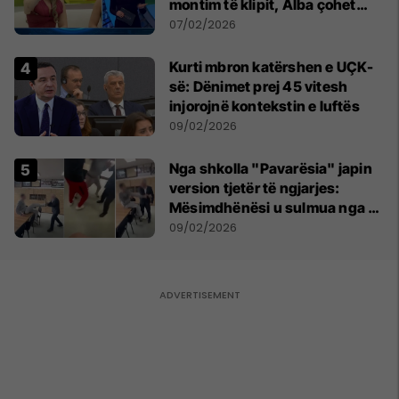
montim të klipit, Alba çohet
dhe dëshiron të largohet nga
07/02/2026
Big Brother VIP Kosova 4
Kurti mbron katërshen e UÇK-
së: Dënimet prej 45 vitesh
injorojnë kontekstin e luftës
09/02/2026
Nga shkolla "Pavarësia" japin
version tjetër të ngjarjes:
Mësimdhënësi u sulmua nga 10
nxënës, reagoi në vetëmbrojtje
09/02/2026