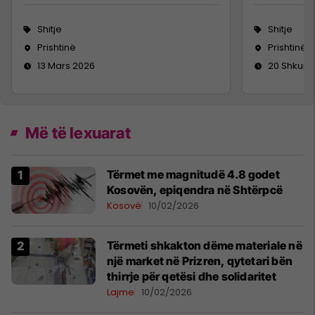
Shitje
Shitje
Prishtinë
Prishtinë
13 Mars 2026
20 Shkurt
Më të lexuarat
Tërmet me magnitudë 4.8 godet
Kosovën, epiqendra në Shtërpcë
Kosovë
10/02/2026
Tërmeti shkakton dëme materiale në
një market në Prizren, qytetari bën
thirrje për qetësi dhe solidaritet
Lajme
10/02/2026