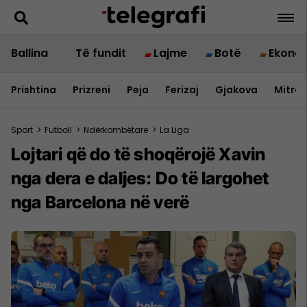
Ballina
Të fundit
Lajme
Botë
Ekono
Prishtina
Prizreni
Peja
Ferizaj
Gjakova
Mitrov
Sport
>
Futboll
>
Ndërkombëtare
>
La Liga
Lojtari që do të shoqërojë Xavin
nga dera e daljes: Do të largohet
nga Barcelona në verë