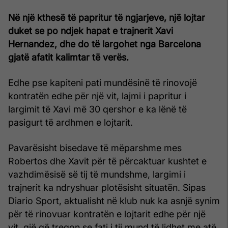
Në një kthesë të papritur të ngjarjeve, një lojtar
duket se po ndjek hapat e trajnerit Xavi
Hernandez, dhe do të largohet nga Barcelona
gjatë afatit kalimtar të verës.
Edhe pse kapiteni pati mundësinë të rinovojë
kontratën edhe për një vit, lajmi i papritur i
largimit të Xavi më 30 qershor e ka lënë të
pasigurt të ardhmen e lojtarit.
Pavarësisht bisedave të mëparshme mes
Robertos dhe Xavit për të përcaktuar kushtet e
vazhdimësisë së tij të mundshme, largimi i
trajnerit ka ndryshuar plotësisht situatën. Sipas
Diario Sport, aktualisht në klub nuk ka asnjë synim
për të rinovuar kontratën e lojtarit edhe për një
vit, gjë që tregon se fati i tij mund të lidhet me atë