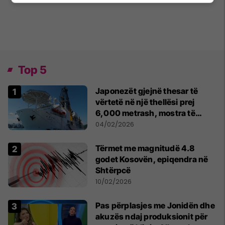
Top 5
Japonezët gjejnë thesar të
vërtetë në një thellësi prej
6,000 metrash, mostra të
mineraleve të rralla
04/02/2026
Tërmet me magnitudë 4.8
godet Kosovën, epiqendra në
Shtërpcë
10/02/2026
Pas përplasjes me Jonidën dhe
akuzës ndaj produksionit për