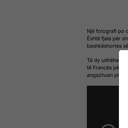
Një fotografi po 
Është fjala për s
bashkëshortes së
Të dy udhëheqës
të Francës për Dit
angazhuan për të