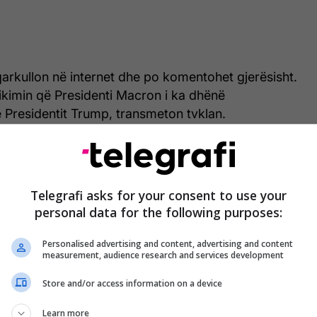
qarkullon në internet dhe po komentohet gjerësisht.
hikimin që Presidenti Macron i ka dhënë
 Presidentit Trump, transmeton tvklan.
it, Trump dhe Macron ndoqën paradën ushtarake
ën e Bastijës. Plot 11 mijë forca policore u
 garantuar sigurinë.
Telegrafi asks for your consent to use your
personal data for the following purposes:
Personalised advertising and content, advertising and content
measurement, audience research and services development
Store and/or access information on a device
Learn more