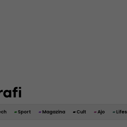
ech
Sport
Magazina
Cult
Ajo
Life