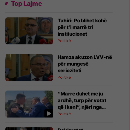
Top Lajme
Tahiri: Po blihet kohë
për t’i marrë tri
institucionet
Politikë
Hamza akuzon LVV-në
për mungesë
serioziteti
Politikë
“Marre duhet me ju
ardhë, turp për votat
që i keni”, njëri nga
protestuesit i drejtohet
Politikë
Bedri Hamzës