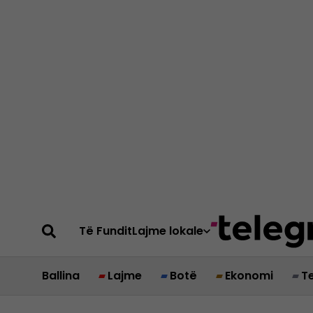
Të Fundit
Lajme lokale
Ballina
Lajme
Botë
Ekonomi
T