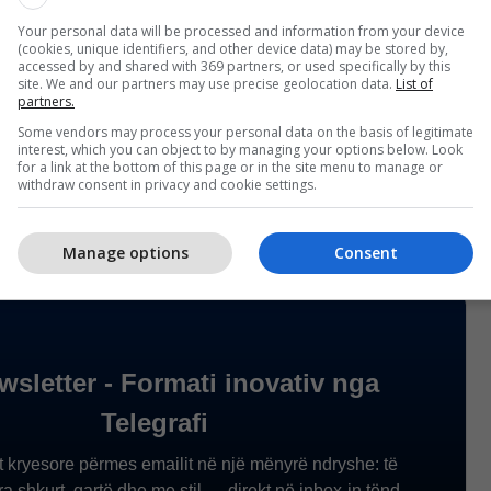
Your personal data will be processed and information from your device
(cookies, unique identifiers, and other device data) may be stored by,
accessed by and shared with 369 partners, or used specifically by this
site. We and our partners may use precise geolocation data.
List of
partners.
Some vendors may process your personal data on the basis of legitimate
interest, which you can object to by managing your options below. Look
for a link at the bottom of this page or in the site menu to manage or
withdraw consent in privacy and cookie settings.
Manage options
Consent