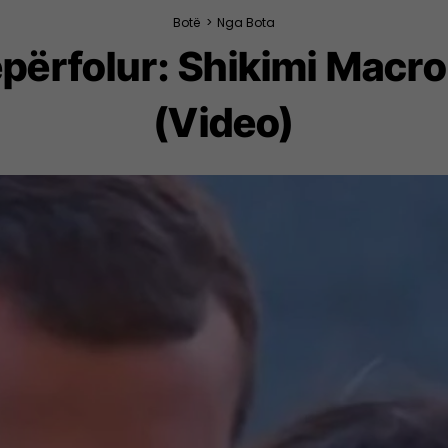
Botë
>
Nga Bota
përfolur: Shikimi Macr
(Video)