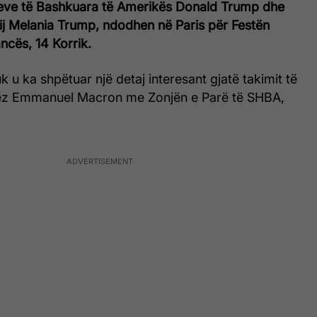
eteve të Bashkuara të Amerikës Donald Trump dhe
ij Melania Trump, ndodhen në Paris për Festën
ncës, 14 Korrik.
 u ka shpëtuar një detaj interesant gjatë takimit të
cez Emmanuel Macron me Zonjën e Parë të SHBA,