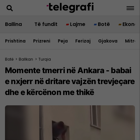
Ballina
Të fundit
Lajme
Botë
Ekono
Prishtina
Prizreni
Peja
Ferizaj
Gjakova
Mitrov
Botë
>
Ballkan
>
Turqia
Momente tmerri në Ankara - babai
e nxjerr në dritare vajzën trevjeçare
dhe e kërcënon me thikë