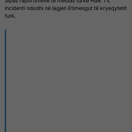
Sipas raportimeve të medias turke Halk TV,
incidenti ndodhi në lagjen Etimesgut të kryeqytetit
turk.