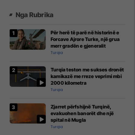
Nga Rubrika
Për herë të parë në historinë e
Forcave Ajrore Turke, një grua
merr gradën e gjeneralit
Turqia
Turqia teston me sukses dronët
kamikazë me rreze veprimi mbi
2000 kilometra
Turqia
Zjarret përfshijnë Turqinë,
evakuohen banorët dhe një
spital në Mugla
Turqia