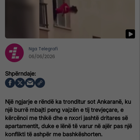
Nga
Telegrafi
06/06/2026
Një ngjarje e rëndë ka tronditur sot Ankaranë, ku
një burrë mbajti peng vajzën e tij trevjeçare, e
kërcënoi me thikë dhe e nxori jashtë dritares së
apartamentit, duke e lënë të varur në ajër pas një
konflikti të ashpër me bashkëshorten.