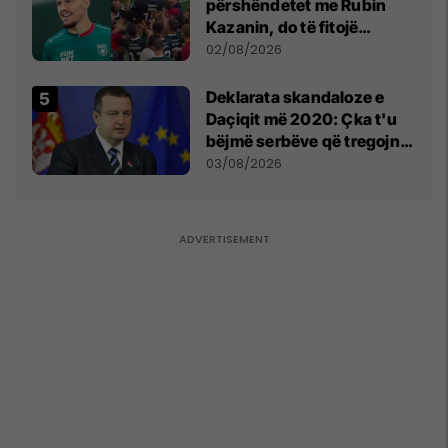
përshëndetet me Rubin
Kazanin, do të fitojë
miliona te Spartak Moska
02/08/2026
​Deklarata skandaloze e
Daçiqit më 2020: Çka t'u
bëjmë serbëve që tregojnë
ku janë varrosur shqiptarët
03/08/2026
në Serbi