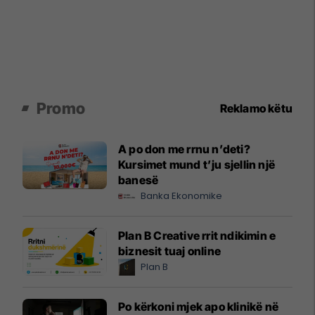
Promo
Reklamo këtu
A po don me rrnu n’deti?
Kursimet mund t’ju sjellin një
banesë
Banka Ekonomike
Plan B Creative rrit ndikimin e
biznesit tuaj online
Plan B
Po kërkoni mjek apo klinikë në