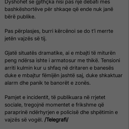
Dyshohet se gjithçka nisi pas një debati mes
bashkëshortëve për shkaqe që ende nuk janë
bërë publike.
Pas përplasjes, burri kërcënoi se do t’i merrte
jetën vajzës së tij.
Gjatë situatës dramatike, ai e mbajti të miturën
peng ndërsa ishte i armatosur me thikë. Tensioni
arriti kulmin kur u shfaq në dritaren e banesës
duke e mbajtur fëmijën jashtë saj, duke shkaktuar
alarm dhe panik te banorët e zonës.
Pamjet e incidentit, të publikuara në rrjetet
sociale, tregojnë momentet e frikshme që
paraprinë ndërhyrjen e policisë dhe shpëtimin e
vajzës së vogël.
/Telegrafi/