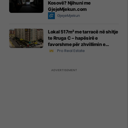
Kosovë? Njihuni me
GjejeMjekun.com
GjejeMjekun
Lokal 517m² me tarracë në shitje
te Rruga C – hapësirë e
favorshme për zhvillimin e
biznesit #15796
Pro Real Estate