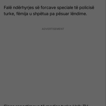
Falë ndërhyrjes së forcave speciale të policisë
turke, fëmija u shpëtua pa pësuar lëndime.