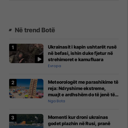
Në trend Botë
Ukrainasit i kapin ushtarët rusë
në befasi, ishin duke fjetur në
strehimoret e kamufluara
Evropa
Meteorologët me parashikime të
reja: Ndryshime ekstreme,
muajt e ardhshëm do të jenë të
pazakontë
Nga Bota
Momenti kur droni ukrainas
godet plazhin në Rusi, pranë