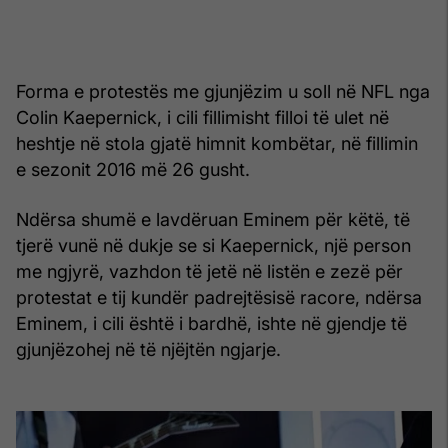
Forma e protestës me gjunjëzim u soll në NFL nga
Colin Kaepernick, i cili fillimisht filloi të ulet në
heshtje në stola gjatë himnit kombëtar, në fillimin
e sezonit 2016 më 26 gusht.
Ndërsa shumë e lavdëruan Eminem për këtë, të
tjerë vunë në dukje se si Kaepernick, një person
me ngjyrë, vazhdon të jetë në listën e zezë për
protestat e tij kundër padrejtësisë racore, ndërsa
Eminem, i cili është i bardhë, ishte në gjendje të
gjunjëzohej në të njëjtën ngjarje.