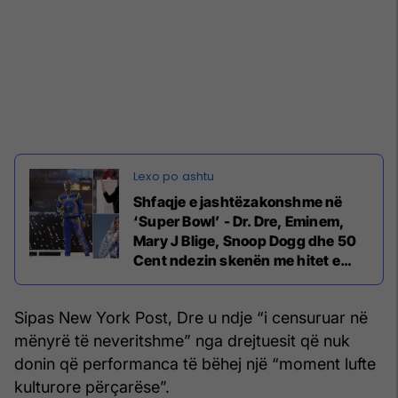
Shfaqje e jashtëzakonshme në
‘Super Bowl’ - Dr. Dre, Eminem,
Mary J Blige, Snoop Dogg dhe 50
Cent ndezin skenën me hitet e
tyre
Sipas New York Post, Dre u ndje “i censuruar në
mënyrë të neveritshme” nga drejtuesit që nuk
donin që performanca të bëhej një “moment lufte
kulturore përçarëse”.