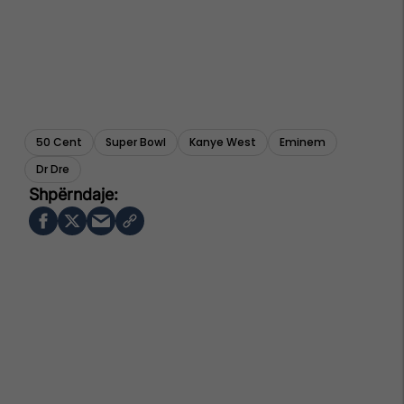
50 Cent
Super Bowl
Kanye West
Eminem
Dr Dre