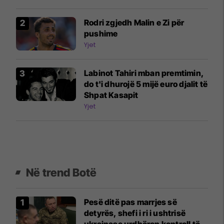
Rodri zgjedh Malin e Zi për
pushime
Yjet
Labinot Tahiri mban premtimin,
do t'i dhurojë 5 mijë euro djalit të
Shpat Kasapit
Yjet
Në trend Botë
Pesë ditë pas marrjes së
detyrës, shefi i ri i ushtrisë
ukrainase urdhëron kontroll të