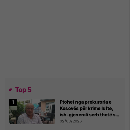
Top 5
Ftohet nga prokuroria e
Kosovës për krime lufte,
ish-gjenerali serb thotë se
dikush e tradhtoi në
02/08/2026
Beograd