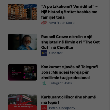
"A po takohemi? Veni dihet" –
Një histori që rritet bashkë me
familjet tona
Viva Fresh Store
Russell Crowe në rolin e një
shqiptari në filmin e ri “The Get
Out” në CineStar
Cinestar
Konkurset e javës në Telegrafi
Jobs: Mundësi të reja për
zhvillimin tuaj profesional
Telegrafi Jobs
Karburant cilësor dhe shumë
më tepër!
Petrol Company