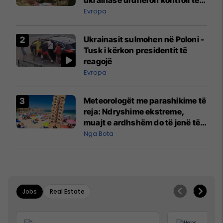
madh
Evropa
Ukrainasit sulmohen në Poloni -
Tusk i kërkon presidentit të
reagojë
Evropa
Meteorologët me parashikime të
reja: Ndryshime ekstreme,
muajt e ardhshëm do të jenë të
pazakontë
Nga Bota
Jobs
Real Estate