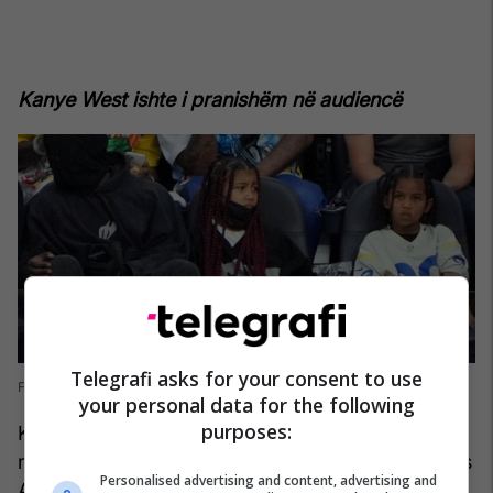
Kanye West ishte i pranishëm në audiencë
Telegrafi asks for your consent to use
Foto: NBC
your personal data for the following
purposes:
Kanye West u pa me vajzën e tij North duke parë
ndeshjen e Cincinnati Bengals në përballje me Los
Personalised advertising and content, advertising and
Angeles Rams në kulmin e sezonit NFL 2021 në