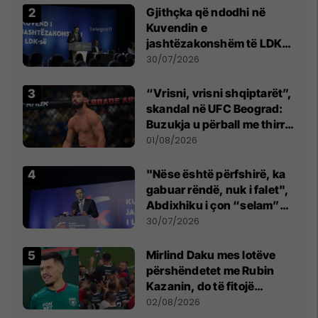
Gjithçka që ndodhi në
Kuvendin e
jashtëzakonshëm të LDK-
së
30/07/2026
“Vrisni, vrisni shqiptarët”,
skandal në UFC Beograd:
Buzukja u përball me thirrje
anti-shqiptare nga
01/08/2026
tribunat
"Nëse është përfshirë, ka
gabuar rëndë, nuk i falet",
Abdixhiku i çon “selam”
Përparim Ramës
30/07/2026
Mirlind Daku mes lotëve
përshëndetet me Rubin
Kazanin, do të fitojë
miliona te Spartak Moska
02/08/2026