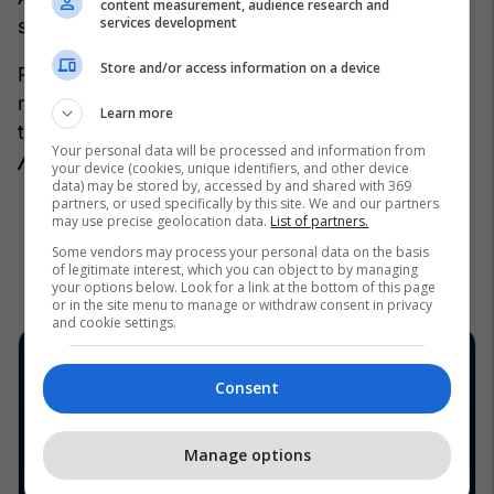
content measurement, audience research and
services development
stadiumin So-Fi.
Store and/or access information on a device
Reperi dhe producenti kontrovers u filmua duke
mbajtur një maskë të zezë që mbulonte fytyrën e
Learn more
tij, ndërsa ishte ulur me North dhe Antonio Broën.
Your personal data will be processed and information from
/Telegrafi/
your device (cookies, unique identifiers, and other device
data) may be stored by, accessed by and shared with 369
partners, or used specifically by this site. We and our partners
may use precise geolocation data.
List of partners.
Some vendors may process your personal data on the basis
of legitimate interest, which you can object to by managing
your options below. Look for a link at the bottom of this page
or in the site menu to manage or withdraw consent in privacy
and cookie settings.
Consent
Manage options