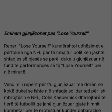
Eminem gjunjëzohet pas "Lose Yourself"
Reperi "Lose Yourself" kundërshtoi udhëzimet e
përfolura nga NFL për të mbajtur politikën jashtë
shfaqjes së pjesës së parë, duke u gjunjëzuar në
fund të performancës së tij "Lose Yourself" për
një minutë.
Vendimi i reperit për t'u gjunjëzuar me dorën në
kokë dukej se ishte një shfaqje solidariteti për ish-
mbrojtësin e NFL, Colin Kaepernick dhe lojtarë të
tjerë të futbollit që janë gjunjëzuar gjatë himnit
kombëtar për të protestuar kundër pabarazisë