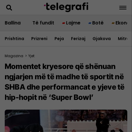
Ballina
Të fundit
Lajme
Botë
Ekono
Prishtina
Prizreni
Peja
Ferizaj
Gjakova
Mitrov
Magazina
>
Yjet
Momentet kryesore që shënuan
ngjarjen më të madhe të sportit në
SHBA dhe performancat e yjeve të
hip-hopit në ‘Super Bowl’