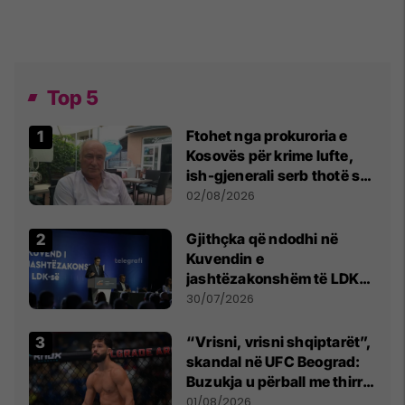
Top 5
Ftohet nga prokuroria e
Kosovës për krime lufte,
ish-gjenerali serb thotë se
dikush e tradhtoi në
02/08/2026
Beograd
Gjithçka që ndodhi në
Kuvendin e
jashtëzakonshëm të LDK-
së
30/07/2026
“Vrisni, vrisni shqiptarët”,
skandal në UFC Beograd:
Buzukja u përball me thirrje
anti-shqiptare nga
01/08/2026