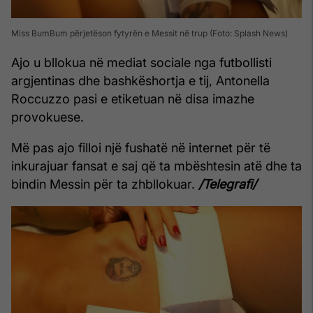
Miss BumBum përjetëson fytyrën e Messit në trup (Foto: Splash News)
Ajo u bllokua në mediat sociale nga futbollisti
argjentinas dhe bashkëshortja e tij, Antonella
Roccuzzo pasi e etiketuan në disa imazhe
provokuese.
Më pas ajo filloi një fushatë në internet për të
inkurajuar fansat e saj që ta mbështesin atë dhe ta
bindin Messin për ta zhbllokuar.
/Telegrafi/