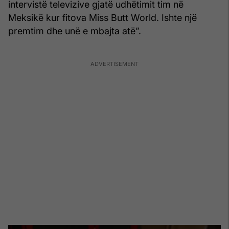
intervistë televizive gjatë udhëtimit tim në
Meksikë kur fitova Miss Butt World. Ishte një
premtim dhe unë e mbajta atë”.