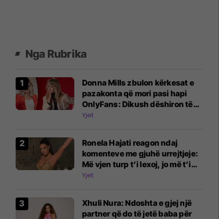
Nga Rubrika
Donna Mills zbulon kërkesat e
pazakonta që mori pasi hapi
OnlyFans: Dikush dëshiron të
më shohë duke shtypur rrush
Yjet
me këmbë
Ronela Hajati reagon ndaj
komenteve me gjuhë urrejtjeje:
Më vjen turp t’i lexoj, jo më t’i
shkruaj
Yjet
Xhuli Nura: Ndoshta e gjej një
partner që do të jetë baba për