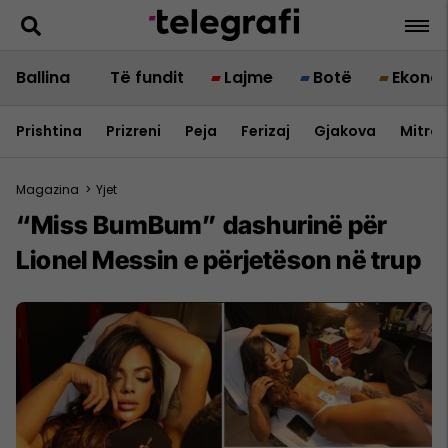
Ballina
Të fundit
Lajme
Botë
Ekono
Prishtina
Prizreni
Peja
Ferizaj
Gjakova
Mitrov
Magazina
>
Yjet
“Miss BumBum” dashurinë për
Lionel Messin e përjetëson në trup