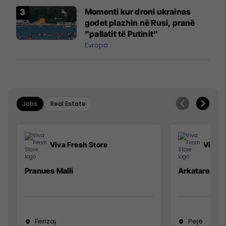
Momenti kur droni ukrainas
godet plazhin në Rusi, pranë
"pallatit të Putinit"
Evropa
Jobs
Real Estate
Viva Fresh Store
Viva F
Pranues Malli
Arkatare
Ferizaj
Pejë