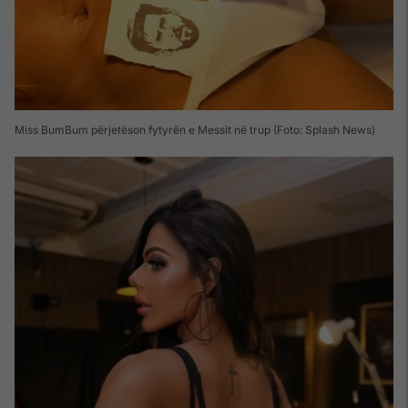
Miss BumBum përjetëson fytyrën e Messit në trup (Foto: Splash News)