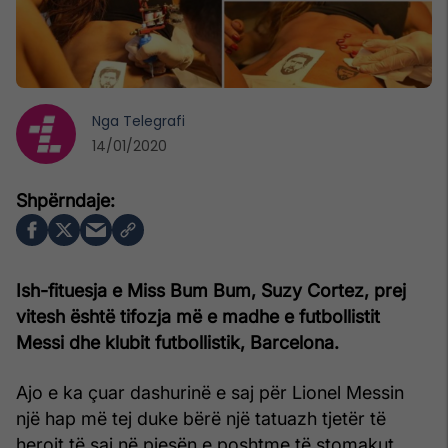
Nga
Telegrafi
14/01/2020
Ish-fituesja e Miss Bum Bum, Suzy Cortez, prej
vitesh është tifozja më e madhe e futbollistit
Messi dhe klubit futbollistik, Barcelona.
Ajo e ka çuar dashurinë e saj për Lionel Messin
një hap më tej duke bërë një tatuazh tjetër të
heroit të saj në pjesën e poshtme të stomakut.