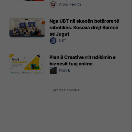
Alba Health
Nga UBT në skenën botërore të
robotikës: Kosova drejt Koresë
së Jugut
UBT
Plan B Creative rrit ndikimin e
biznesit tuaj online
Plan B