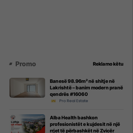
Promo
Reklamo këtu
Banesë 98.96m² në shitje në
Lakrishtë – banim modern pranë
qendrës #16060
Pro Real Estate
Alba Health bashkon
profesionistët e kujdesit në një
rrjet të përbashkët në Zvicër