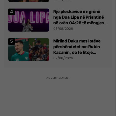
tribunat
Një pleskavicë e ngrënë
nga Dua Lipa në Prishtinë
në orën 04:28 të mëngjesit
- dhe bota digjitale serbe
03/08/2026
shpall gjendjen e luftës
Mirlind Daku mes lotëve
përshëndetet me Rubin
Kazanin, do të fitojë
miliona te Spartak Moska
02/08/2026