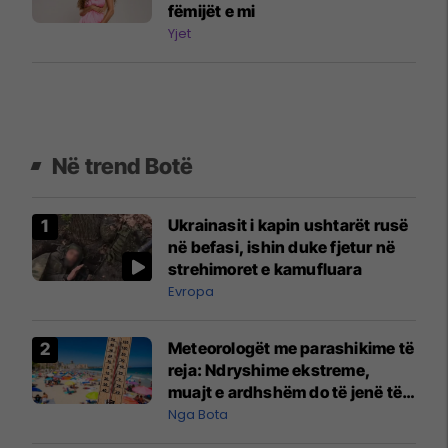
fëmijët e mi
Yjet
Në trend Botë
Ukrainasit i kapin ushtarët rusë
në befasi, ishin duke fjetur në
strehimoret e kamufluara
Evropa
Meteorologët me parashikime të
reja: Ndryshime ekstreme,
muajt e ardhshëm do të jenë të
pazakontë
Nga Bota