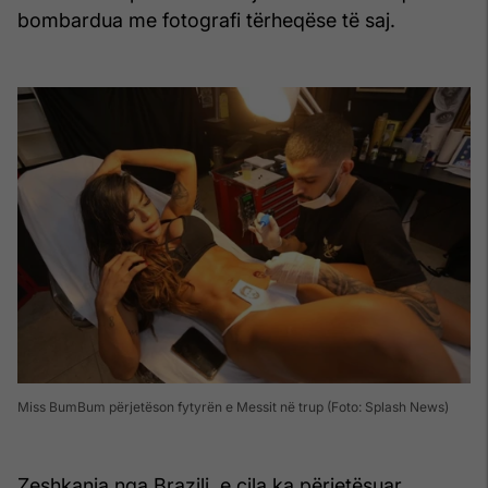
bombardua me fotografi tërheqëse të saj.
Miss BumBum përjetëson fytyrën e Messit në trup (Foto: Splash News)
Zeshkania nga Brazili, e cila ka përjetësuar