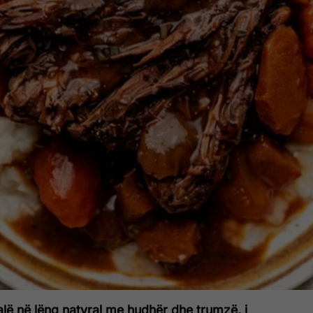
alë në lëng natyral me hudhër dhe trumzë, i