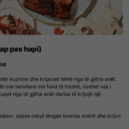
hap pas hapi)
hit
etër kuzhine dhe kriposet lehtë nga të gjitha anët.
llë ose tenxhere me fund të trashë, nxehet vaji i
skuqet nga të gjitha anët derisa të krijojë një
bësor, sepse mbyll lëngjet brenda mishit dhe krijon