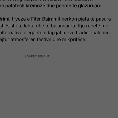
e patatesh kremoze dhe perime të glazuruara
ërimi, tryeza e Fitër Bajramit kërkon pjata të pasura
kohësisht të lehta dhe të balancuara. Kjo recetë me
ë alternativë elegante ndaj gatimeve tradicionale më
ajtur atmosferën festive dhe mikpritëse.