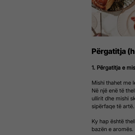
Përgatitja (
1. Përgatitja e mis
Mishi thahet me l
Në një enë të the
ullirit dhe mishi 
sipërfaqe të artë.
Ky hap është thel
bazën e aromës.