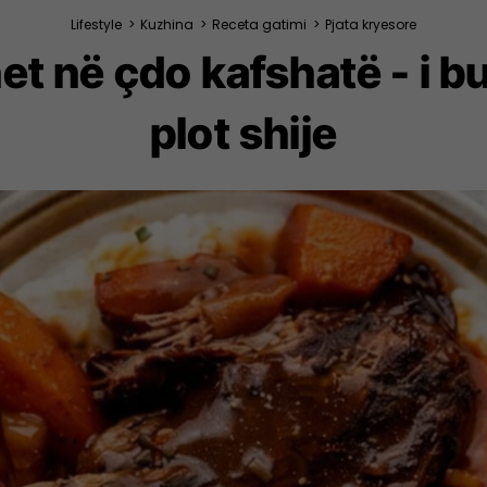
Lifestyle
>
Kuzhina
>
Receta gatimi
>
Pjata kryesore
het në çdo kafshatë - i b
plot shije