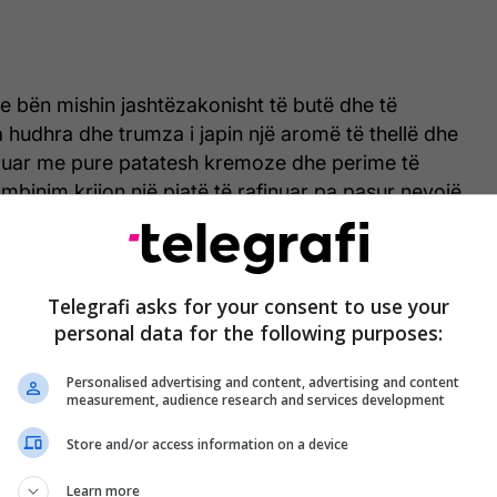
 e bën mishin jashtëzakonisht të butë dhe të
hudhra dhe trumza i japin një aromë të thellë dhe
ëruar me pure patatesh kremoze dhe perime të
mbinim krijon një pjatë të rafinuar pa pasur nevojë
a.
ëson një qasje moderne ndaj kuzhinës së Bajramit –
Telegrafi asks for your consent to use your
tën, por me finesë dhe thjeshtësi bashkëkohore. Një
personal data for the following purposes:
ër një tryezë festive që lë përshtypje, transmeton
Personalised advertising and content, advertising and content
measurement, audience research and services development
Store and/or access information on a device
Learn more