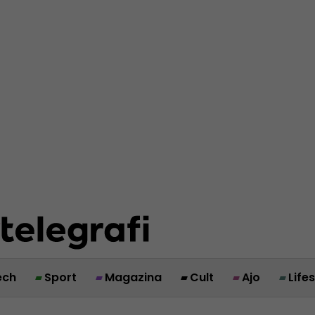
ech
Sport
Magazina
Cult
Ajo
Life