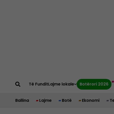
Të Fundit
Lajme lokale
Botërori 2026
Ballina
Lajme
Botë
Ekonomi
T