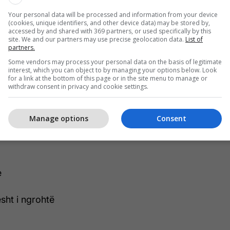
mish viçi (kofshë ose pjesë për pjekje)
Your personal data will be processed and information from your device
(cookies, unique identifiers, and other device data) may be stored by,
iri
accessed by and shared with 369 partners, or used specifically by this
site. We and our partners may use precise geolocation data.
List of
 hudhër
partners.
dhe
Some vendors may process your personal data on the basis of legitimate
interest, which you can object to by managing your options below. Look
for a link at the bottom of this page or in the site menu to manage or
ë (ose 1 lugë e thatë)
withdraw consent in privacy and cookie settings.
er i zi
Manage options
Consent
ëng mishi (ose ujë i ngrohtë)
e
sht i ngrohtë