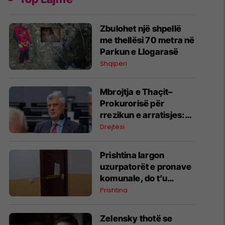
Zbulohet një shpellë
me thellësi 70 metra në
Parkun e Llogarasë
Shqipëri
​Mbrojtja e Thaçit–
Prokurorisë për
rrezikun e arratisjes:
Garantues vëllai i tij
Drejtësi
dhe miqtë e ngushtë
Prishtina largon
uzurpatorët e pronave
komunale, do t’u
ndahen familjeve në
Prishtina
nevojë
Zelensky thotë se