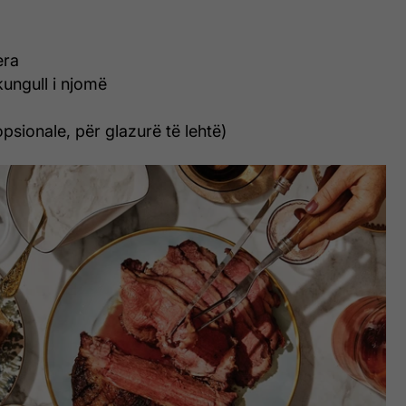
era
kungull i njomë
opsionale, për glazurë të lehtë)