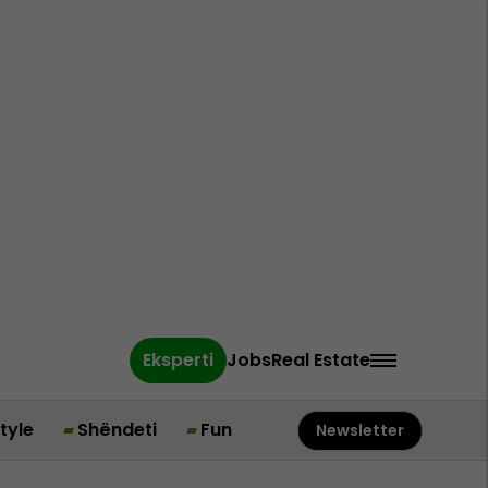
Eksperti
Jobs
Real Estate
style
Shëndeti
Fun
Newsletter