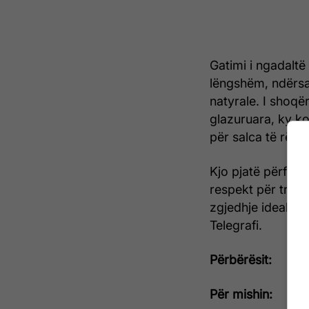
Gatimi i ngadaltë
lëngshëm, ndërsa 
natyrale. I shoq
glazuruara, ky ko
për salca të rënd
Kjo pjatë përfaq
respekt për tradi
zgjedhje ideale p
Telegrafi.
Përbërësit:
Për mishin: