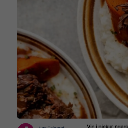
Viç i pjekur ngad