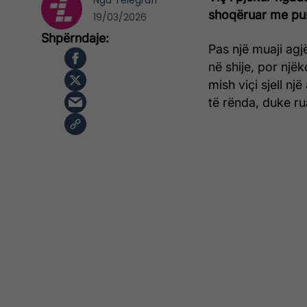
Nga
Telegrafi
shoqëruar me pur
19/03/2026
Pas një muaji agj
në shije, por një
mish viçi sjell nj
të rënda, duke ru