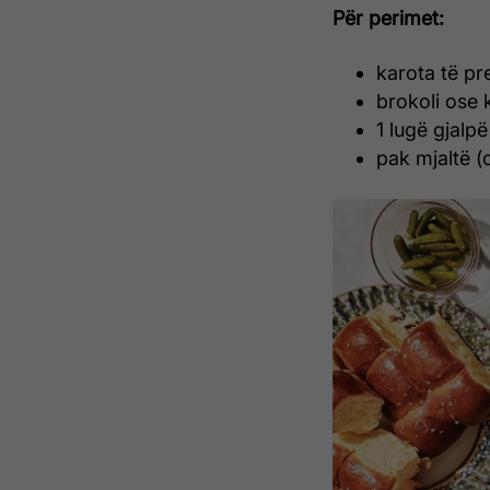
Për perimet:
karota të pr
brokoli ose 
1 lugë gjalpë
pak mjaltë (