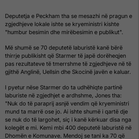
Deputetja e Peckham tha se mesazhi në pragun e
zgjedhjeve lokale ishte se kryeministri kishte
"humbur besimin dhe mirëbesimin e publikut".
Më shumë se 70 deputetë laburistë kanë bërë
thirrje publikisht që Starmer të japë dorëheqjen
pas rezultateve të tmerrshme të zgjedhjeve në të
gjithë Anglinë, Uellsin dhe Skocinë javën e kaluar.
I pyetur nëse Starmer do ta udhëhiqte partinë
laburiste në zgjedhjet e ardhshme, Jones tha:
"Nuk do të paraprij asnjë vendim që kryeministri
mund ta marrë ose jo. Ai ishte shumë i qartë dje
se nuk do të largohet, siç i kanë kërkuar disa nga
kolegët e mi. Kemi mbi 400 deputetë laburistë në
Dhomën e Komunave. Mendoj se tani ka 70 që