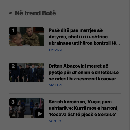
Në trend Botë
Pesë ditë pas marrjes së
detyrës, shefi i ri i ushtrisë
ukrainase urdhëron kontroll të
madh
Evropa
Dritan Abazoviqi merret në
pyetje për dhënien e shtetësisë
së nderit biznesmenit kosovar
Mali i Zi
Sërish kërcënon, Vuçiq para
ushtarëve: Kurrë mos e harroni,
'Kosova është pjesë e Serbisë'
Serbia