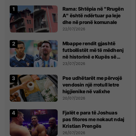
Rama: Shtëpia në "Rrugën
A" është ndërtuar pa leje
dhe në pronë komunale
22/07/2026
Mbappe rendit gjashtë
futbollistët më të mëdhenj
në historinë e Kupës së
Botës, Messi mbetet i dyti
23/07/2026
Pse udhëtarët me përvojë
vendosin një rrotull letre
higjienike në valixhe
20/07/2026
Fjalët e para të Joshuas
pas fitores me nokaut ndaj
Kristian Prengës
26/07/2026