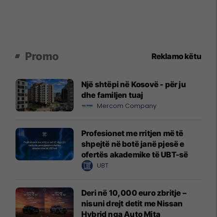
Promo
Reklamo këtu
Një shtëpi në Kosovë - për ju
dhe familjen tuaj
Mercom Company
Profesionet me rritjen më të
shpejtë në botë janë pjesë e
ofertës akademike të UBT-së
UBT
Deri në 10,000 euro zbritje –
nisuni drejt detit me Nissan
Hybrid nga Auto Mita