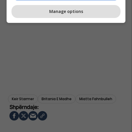
Manage options
Keir Starmer
Britania E Madhe
Miatta Fahnbulleh