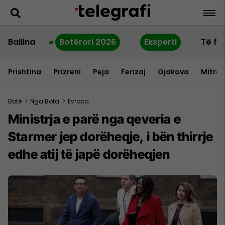
Ballina
Botërori 2026
Eksperti
Të fu
Prishtina
Prizreni
Peja
Ferizaj
Gjakova
Mitrov
Botë
>
Nga Bota
>
Evropa
Ministrja e parë nga qeveria e
Starmer jep dorëheqje, i bën thirrje
edhe atij të japë dorëheqjen