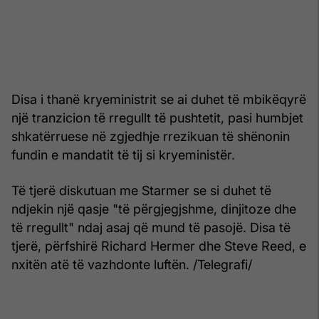
Disa i thanë kryeministrit se ai duhet të mbikëqyrë
një tranzicion të rregullt të pushtetit, pasi humbjet
shkatërruese në zgjedhje rrezikuan të shënonin
fundin e mandatit të tij si kryeministër.
Të tjerë diskutuan me Starmer se si duhet të
ndjekin një qasje "të përgjegjshme, dinjitoze dhe
të rregullt" ndaj asaj që mund të pasojë. Disa të
tjerë, përfshirë Richard Hermer dhe Steve Reed, e
nxitën atë të vazhdonte luftën. /Telegrafi/