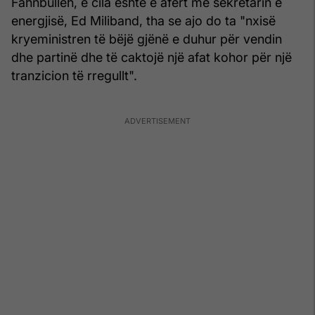
Fahnbulleh, e cila është e afërt me sekretarin e
energjisë, Ed Miliband, tha se ajo do ta "nxisë
kryeministren të bëjë gjënë e duhur për vendin
dhe partinë dhe të caktojë një afat kohor për një
tranzicion të rregullt".