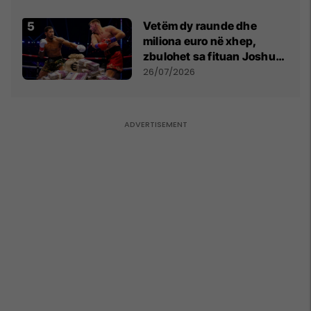
Vetëm dy raunde dhe
miliona euro në xhep,
zbulohet sa fituan Joshua
e Prenga
26/07/2026