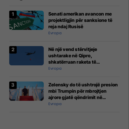
Senati amerikan avancon me
projektligjin për sanksione të
reja ndaj Rusisë
Evropa
Në një vend stërvitjeje
ushtarake në Qipro,
shkatërruan raketa të
çaktivizuara - duke shkaktuar
Evropa
një zjarr të madh
Zelensky do të ushtrojë presion
mbi Trumpin për mbrojtjen
ajrore gjatë qëndrimit në
Uashington
Evropa