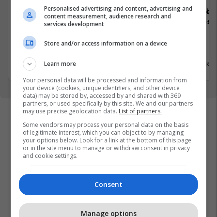
Personalised advertising and content, advertising and
Video Editor
Udhëheqës p
content measurement, audience research and
dhe kopësh
services development
Media
Store and/or access information on a device
Tjera
Prishtinë
12 Korrik 
Learn more
20 Korrik 2026
Your personal data will be processed and information from
your device (cookies, unique identifiers, and other device
data) may be stored by, accessed by and shared with 369
partners, or used specifically by this site. We and our partners
may use precise geolocation data.
List of partners.
Some vendors may process your personal data on the basis
of legitimate interest, which you can object to by managing
your options below. Look for a link at the bottom of this page
or in the site menu to manage or withdraw consent in privacy
and cookie settings.
Consent
Manage options