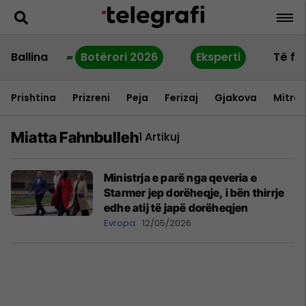
Ballina
Botërori 2026
Eksperti
Të fu
Prishtina
Prizreni
Peja
Ferizaj
Gjakova
Mitrov
Miatta Fahnbulleh
1 Artikuj
Ministrja e parë nga qeveria e
Starmer jep dorëheqje, i bën thirrje
edhe atij të japë dorëheqjen
Evropa
12/05/2026