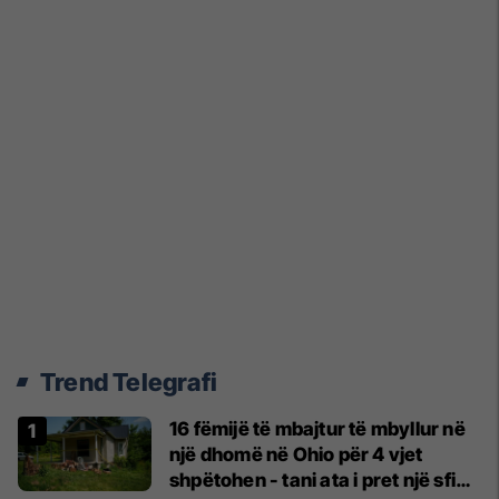
Trend Telegrafi
16 fëmijë të mbajtur të mbyllur në
një dhomë në Ohio për 4 vjet
shpëtohen - tani ata i pret një sfidë