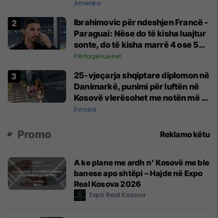
e madhe
Amerika
Ibrahimovic për ndeshjen Francë -
Paraguai: Nëse do të kisha luajtur
sonte, do të kisha marrë 4 ose 5
kartonë të kuq
Përfaqësueset
25-vjeçarja shqiptare diplomon në
Danimarkë, punimi për luftën në
Kosovë vlerësohet me notën më të
lartë
Evropa
Promo
Reklamo këtu
A ke plane me ardh n’ Kosovë me ble
banese apo shtëpi – Hajde në Expo
Real Kosova 2026
Expo Real Kosova