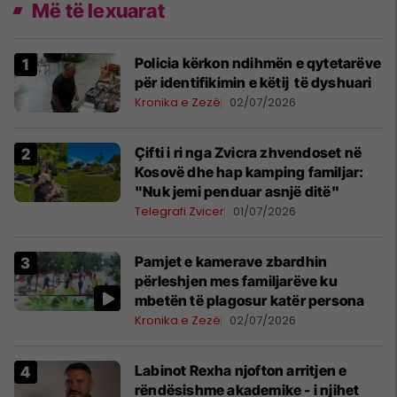
Më të lexuarat
Policia kërkon ndihmën e qytetarëve
për identifikimin e këtij të dyshuari
Kronika e Zezë
02/07/2026
Çifti i ri nga Zvicra zhvendoset në
Kosovë dhe hap kamping familjar:
"Nuk jemi penduar asnjë ditë"
Telegrafi Zvicer
01/07/2026
Pamjet e kamerave zbardhin
përleshjen mes familjarëve ku
mbetën të plagosur katër persona
Kronika e Zezë
02/07/2026
Labinot Rexha njofton arritjen e
rëndësishme akademike - i njihet