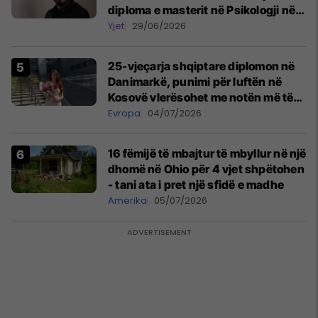
diploma e masterit në Psikologji në
Zvicër
Yjet
29/06/2026
25-vjeçarja shqiptare diplomon në
Danimarkë, punimi për luftën në
Kosovë vlerësohet me notën më të
lartë
Evropa
04/07/2026
16 fëmijë të mbajtur të mbyllur në një
dhomë në Ohio për 4 vjet shpëtohen
- tani ata i pret një sfidë e madhe
Amerika
05/07/2026