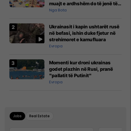
muajt e ardhshëm do të jenë të
pazakontë
Nga Bota
Ukrainasit i kapin ushtarët rusë
në befasi, ishin duke fjetur në
strehimoret e kamufluara
Evropa
Momenti kur droni ukrainas
godet plazhin në Rusi, pranë
"pallatit të Putinit"
Evropa
Jobs
Real Estate