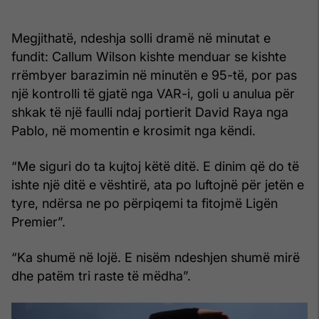
Megjithatë, ndeshja solli dramë në minutat e
fundit: Callum Wilson kishte menduar se kishte
rrëmbyer barazimin në minutën e 95-të, por pas
një kontrolli të gjatë nga VAR-i, goli u anulua për
shkak të një faulli ndaj portierit David Raya nga
Pablo, në momentin e krosimit nga këndi.
“Me siguri do ta kujtoj këtë ditë. E dinim që do të
ishte një ditë e vështirë, ata po luftojnë për jetën e
tyre, ndërsa ne po përpiqemi ta fitojmë Ligën
Premier”.
“Ka shumë në lojë. E nisëm ndeshjen shumë mirë
dhe patëm tri raste të mëdha”.