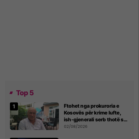
Top 5
Ftohet nga prokuroria e
Kosovës për krime lufte,
ish-gjenerali serb thotë se
dikush e tradhtoi në
02/08/2026
Beograd