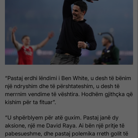
“Pastaj erdhi lëndimi i Ben White, u desh të bënim
një ndryshim dhe të përshtateshim, u desh të
merrnim vendime të vështira. Hodhëm gjithçka që
kishim për ta fituar”.
“U shpërblyem për atë guxim. Pastaj janë dy
aksione, një me David Raya. Ai bën një pritje të
pabesueshme, dhe pastaj polemika rreth golit të