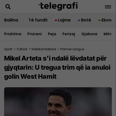
Ballina
Të fundit
Lajme
Botë
Ekono
Prishtina
Prizreni
Peja
Ferizaj
Gjakova
Mitrov
Sport
>
Futboll
>
Ndërkombëtare
>
Premier League
Mikel Arteta s’i ndalë lëvdatat për
gjyqtarin: U tregua trim që ia anuloi
golin West Hamit