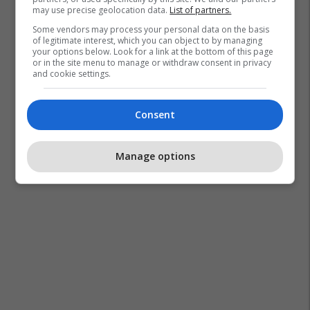
may use precise geolocation data.
List of partners.
Some vendors may process your personal data on the basis
of legitimate interest, which you can object to by managing
your options below. Look for a link at the bottom of this page
or in the site menu to manage or withdraw consent in privacy
and cookie settings.
Consent
West Ham
Mikel Arteta
Arsenal
Manage options