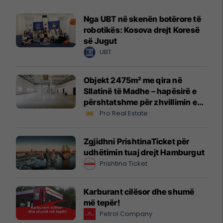
Nga UBT në skenën botërore të
robotikës: Kosova drejt Koresë
së Jugut
UBT
Objekt 2475m² me qira në
Sllatinë të Madhe – hapësirë e
përshtatshme për zhvillimin e
biznesit #16068
Pro Real Estate
Zgjidhni PrishtinaTicket për
udhëtimin tuaj drejt Hamburgut
Prishtina Ticket
Karburant cilësor dhe shumë
më tepër!
Petrol Company