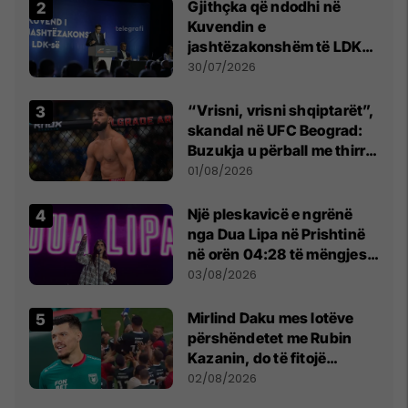
Gjithçka që ndodhi në
Kuvendin e
jashtëzakonshëm të LDK-
së
30/07/2026
“Vrisni, vrisni shqiptarët”,
skandal në UFC Beograd:
Buzukja u përball me thirrje
anti-shqiptare nga
01/08/2026
tribunat
Një pleskavicë e ngrënë
nga Dua Lipa në Prishtinë
në orën 04:28 të mëngjesit
- dhe bota digjitale serbe
03/08/2026
shpall gjendjen e luftës
Mirlind Daku mes lotëve
përshëndetet me Rubin
Kazanin, do të fitojë
miliona te Spartak Moska
02/08/2026