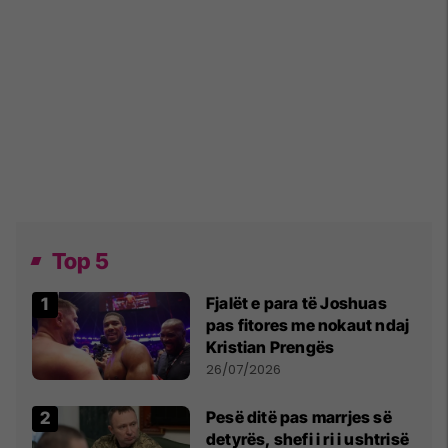
Top 5
Fjalët e para të Joshuas
pas fitores me nokaut ndaj
Kristian Prengës
26/07/2026
Pesë ditë pas marrjes së
detyrës, shefi i ri i ushtrisë