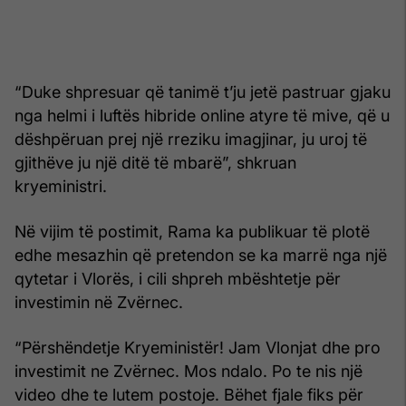
“Duke shpresuar që tanimë t’ju jetë pastruar gjaku
nga helmi i luftës hibride online atyre të mive, që u
dëshpëruan prej një rreziku imagjinar, ju uroj të
gjithëve ju një ditë të mbarë”, shkruan
kryeministri.
Në vijim të postimit, Rama ka publikuar të plotë
edhe mesazhin që pretendon se ka marrë nga një
qytetar i Vlorës, i cili shpreh mbështetje për
investimin në Zvërnec.
“Përshëndetje Kryeministër! Jam Vlonjat dhe pro
investimit ne Zvërnec. Mos ndalo. Po te nis një
video dhe te lutem postoje. Bëhet fjale fiks për