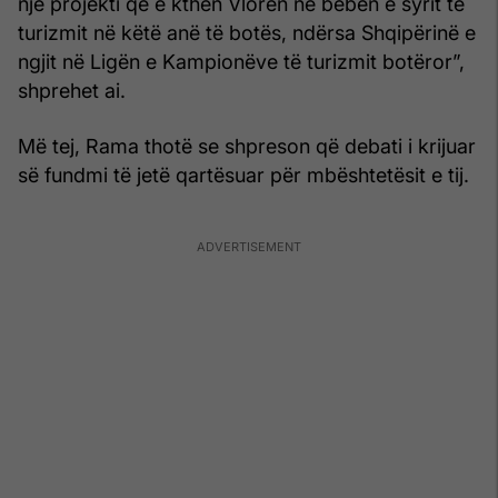
një projekti që e kthen Vlorën në beben e syrit të
turizmit në këtë anë të botës, ndërsa Shqipërinë e
ngjit në Ligën e Kampionëve të turizmit botëror”,
shprehet ai.
Më tej, Rama thotë se shpreson që debati i krijuar
së fundmi të jetë qartësuar për mbështetësit e tij.