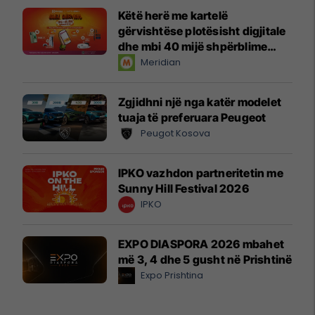
Këtë herë me kartelë
gërvishtëse plotësisht digjitale
dhe mbi 40 mijë shpërblime
instant!
Meridian
Zgjidhni një nga katër modelet
tuaja të preferuara Peugeot
Peugot Kosova
IPKO vazhdon partneritetin me
Sunny Hill Festival 2026
IPKO
EXPO DIASPORA 2026 mbahet
më 3, 4 dhe 5 gusht në Prishtinë
Expo Prishtina