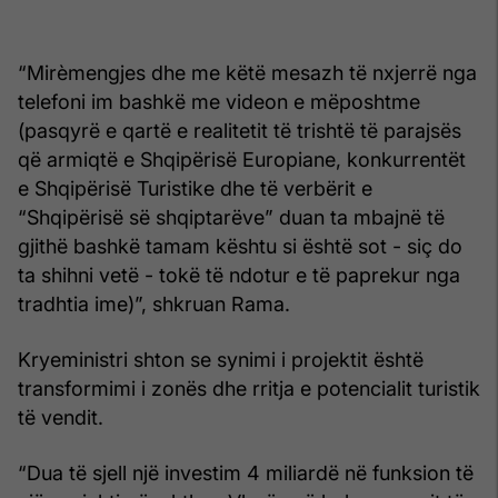
“Mirèmengjes dhe me këtë mesazh të nxjerrë nga
telefoni im bashkë me videon e mëposhtme
(pasqyrë e qartë e realitetit të trishtë të parajsës
që armiqtë e Shqipërisë Europiane, konkurrentët
e Shqipërisë Turistike dhe të verbërit e
“Shqipërisë së shqiptarëve” duan ta mbajnë të
gjithë bashkë tamam kështu si është sot - siç do
ta shihni vetë - tokë të ndotur e të paprekur nga
tradhtia ime)”, shkruan Rama.
Kryeministri shton se synimi i projektit është
transformimi i zonës dhe rritja e potencialit turistik
të vendit.
“Dua të sjell një investim 4 miliardë në funksion të