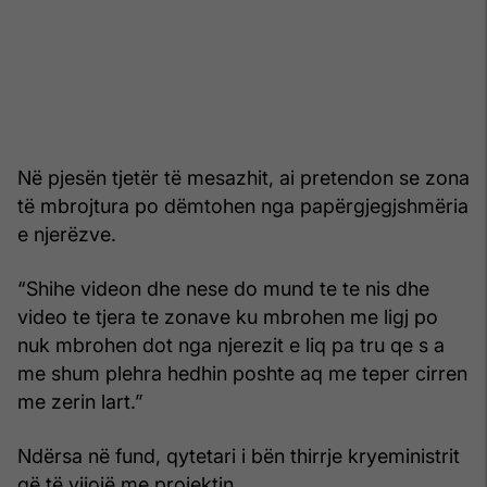
Në pjesën tjetër të mesazhit, ai pretendon se zona
të mbrojtura po dëmtohen nga papërgjegjshmëria
e njerëzve.
“Shihe videon dhe nese do mund te te nis dhe
video te tjera te zonave ku mbrohen me ligj po
nuk mbrohen dot nga njerezit e liq pa tru qe s a
me shum plehra hedhin poshte aq me teper cirren
me zerin lart.”
Ndërsa në fund, qytetari i bën thirrje kryeministrit
që të vijojë me projektin.