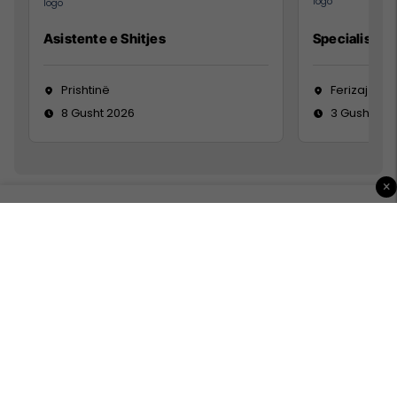
Asistente e Shitjes
Specialist Mi
Prishtinë
Ferizaj
8 Gusht 2026
3 Gusht 20
×