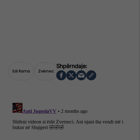
Edi Rama
Zvërnec