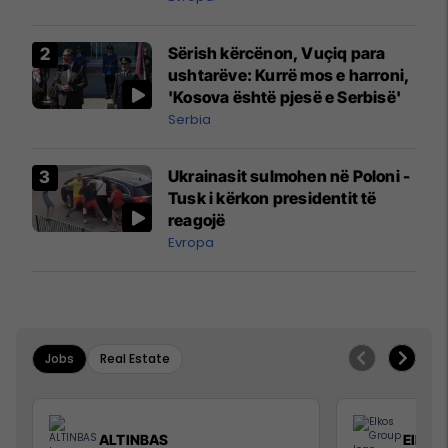
interceptuar fluturaken e Qatar
Airways që po shkonte drejt
Sërish kërcënon, Vuçiq para
Mançesterit
ushtarëve: Kurrë mos e harroni,
'Kosova është pjesë e Serbisë'
Serbia
Ukrainasit sulmohen në Poloni -
Tusk i kërkon presidentit të
reagojë
Evropa
Jobs
Real Estate
ALTINBAS
Elkos