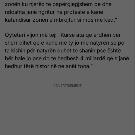
zonën ku njerëz te papërgjegjshëm qe dhe
ndoshta janë ngritur ne protestë e kanë
katandisur zonën e mbrojtur si mos me keq.”
Qytetari vijon më tej: “Kurse ata qe erdhën për
sherr dihet qe e kane me ty jo me natyrën se po
ta kishin për natyrën duhet te shanin pse është
bër hale jo pse do te hedhesh 4 miliardë qe s'janë
hedhur tërë historinë ne anët tona.”