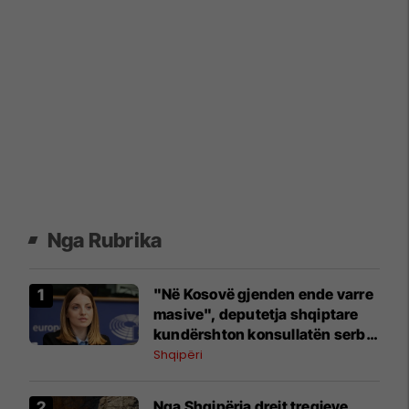
Nga Rubrika
"Në Kosovë gjenden ende varre
masive", deputetja shqiptare
kundërshton konsullatën serbe
në Shkodër: Të dielën protestë
Shqipëri
​Nga Shqipëria drejt tregjeve