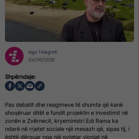
Nga
Telegrafi
04/06/2026
Pas debatit dhe reagimeve të shumta që kanë
shoqëruar ditët e fundit projektin e investimit në
zonën e Zvërnecit, kryeministri Edi Rama ka
ndarë në rrjetet sociale një mesazh që, sipas tij, i
është dërguar nga një qytetar vlonjat në