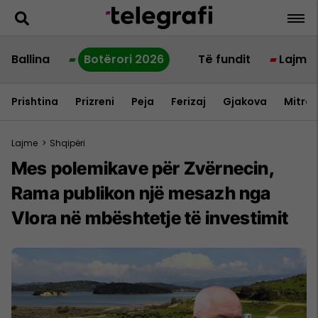
Ballina
Botërori 2026
Të fundit
Lajme
Prishtina
Prizreni
Peja
Ferizaj
Gjakova
Mitrov
Lajme
>
Shqipëri
Mes polemikave për Zvërnecin,
Rama publikon një mesazh nga
Vlora në mbështetje të investimit