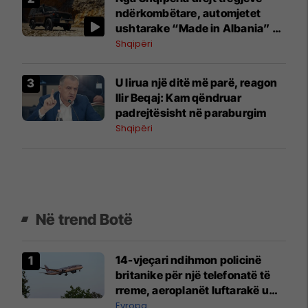
ndërkombëtare, automjetet
ushtarake “Made in Albania” do
të eksportohen në 30 shtete
Shqipëri
U lirua një ditë më parë, reagon
Ilir Beqaj: Kam qëndruar
padrejtësisht në paraburgim
Shqipëri
Në trend Botë
14-vjeçari ndihmon policinë
britanike për një telefonatë të
rreme, aeroplanët luftarakë u
ngritën në ajër për të
Evropa