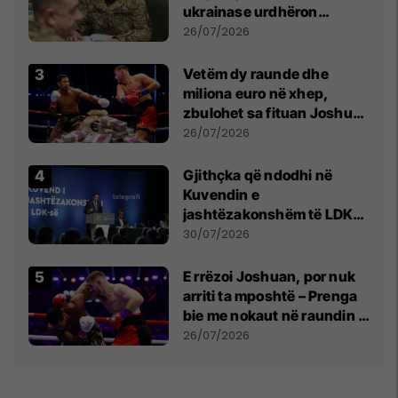
ukrainase urdhëron
kontroll të madh
26/07/2026
Vetëm dy raunde dhe
miliona euro në xhep,
zbulohet sa fituan Joshua
e Prenga
26/07/2026
Gjithçka që ndodhi në
Kuvendin e
jashtëzakonshëm të LDK-
së
30/07/2026
E rrëzoi Joshuan, por nuk
arriti ta mposhtë – Prenga
bie me nokaut në raundin e
dytë
26/07/2026