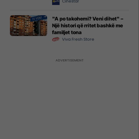
Cinestar
"A po takohemi? Veni dihet" –
Një histori që rritet bashkë me
familjet tona
Viva Fresh Store