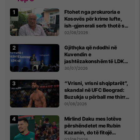
Ftohet nga prokuroria e
Kosovës për krime lufte,
ish-gjenerali serb thotë se
dikush e tradhtoi në
02/08/2026
Beograd
Gjithçka që ndodhi në
Kuvendin e
jashtëzakonshëm të LDK-
së
30/07/2026
“Vrisni, vrisni shqiptarët”,
skandal në UFC Beograd:
Buzukja u përball me thirrje
anti-shqiptare nga
01/08/2026
tribunat
Mirlind Daku mes lotëve
përshëndetet me Rubin
Kazanin, do të fitojë
miliona te Spartak Moska
02/08/2026