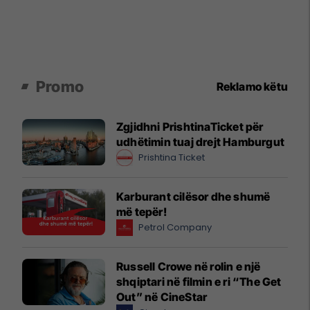
Promo
Reklamo këtu
Zgjidhni PrishtinaTicket për
udhëtimin tuaj drejt Hamburgut
Prishtina Ticket
Karburant cilësor dhe shumë
më tepër!
Petrol Company
Russell Crowe në rolin e një
shqiptari në filmin e ri “The Get
Out” në CineStar