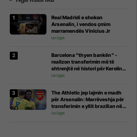
Real Madridi e shokon
Arsenalin, i vendos çmim
marramendës Vinicius Jr
La Liga
Barcelona "thyen bankën" -
realizon transferimin më të
shtrenjtë në histori për Kerolin
Nicoli
La Liga
The Athletic jep lajmin e madh
për Arsenalin: Marrëveshja për
transferimin e yllit brazilian në
fazën përfundimtare
La Liga