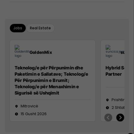
Jobs
Real Estate
GoldenMix
sunci
Teknolog/e për Përpunimin dhe
Hybrid Senio
Paketimin e Sallatave; Teknolog/e
Partner
Për Përpunimin e Brumit;
Teknolog/e për Menaxhimin e
Sigurisë së Ushqimit
Prishtinë
Mitrovicë
2 Shtator 2
15 Gusht 2026