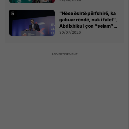
"Nëse është përfshirë, ka
gabuar rëndë, nuk i falet",
Abdixhiku i çon “selam”
Përparim Ramës
30/07/2026