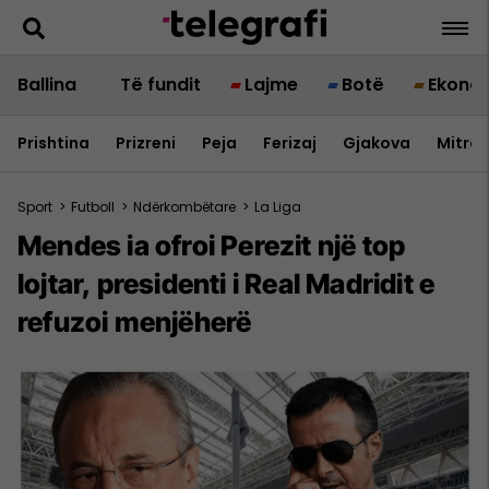
Ballina
Të fundit
Lajme
Botë
Ekono
Prishtina
Prizreni
Peja
Ferizaj
Gjakova
Mitrov
Sport
>
Futboll
>
Ndërkombëtare
>
La Liga
Mendes ia ofroi Perezit një top
lojtar, presidenti i Real Madridit e
refuzoi menjëherë