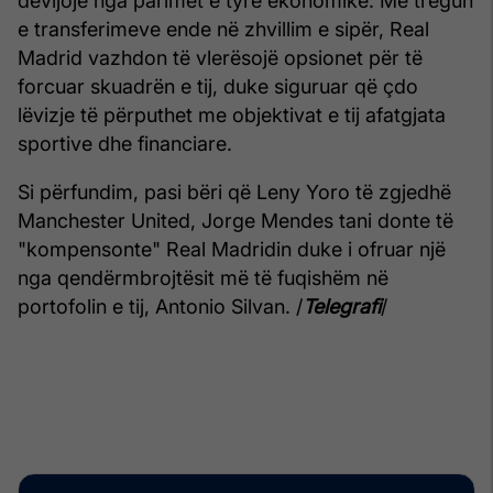
devijojë nga parimet e tyre ekonomike. Me tregun
e transferimeve ende në zhvillim e sipër, Real
Madrid vazhdon të vlerësojë opsionet për të
forcuar skuadrën e tij, duke siguruar që çdo
lëvizje të përputhet me objektivat e tij afatgjata
sportive dhe financiare.
Si përfundim, pasi bëri që Leny Yoro të zgjedhë
Manchester United, Jorge Mendes tani donte të
"kompensonte" Real Madridin duke i ofruar një
nga qendërmbrojtësit më të fuqishëm në
portofolin e tij, Antonio Silvan. /
Telegrafi
/