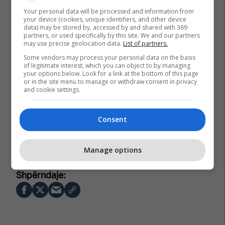
Your personal data will be processed and information from
your device (cookies, unique identifiers, and other device
data) may be stored by, accessed by and shared with 369
partners, or used specifically by this site. We and our partners
may use precise geolocation data.
List of partners.
Some vendors may process your personal data on the basis
of legitimate interest, which you can object to by managing
your options below. Look for a link at the bottom of this page
or in the site menu to manage or withdraw consent in privacy
and cookie settings.
Consent
Transferimet
Real Madrid
Benfica
Jorge Mendes
Manage options
Antonio Silva