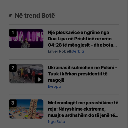
Në trend Botë
Një pleskavicë e ngrënë nga
Dua Lipa në Prishtinë në orën
04:28 të mëngjesit - dhe bota
digjitale serbe shpall gjendjen e
Enver Robelli
Serbia
luftës
Ukrainasit sulmohen në Poloni -
Tusk i kërkon presidentit të
reagojë
Evropa
Meteorologët me parashikime të
reja: Ndryshime ekstreme,
muajt e ardhshëm do të jenë të
pazakontë
Nga Bota