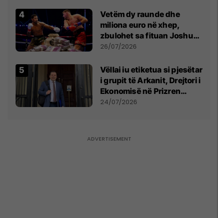
Vetëm dy raunde dhe
miliona euro në xhep,
zbulohet sa fituan Joshua
e Prenga
26/07/2026
Vëllai iu etiketua si pjesëtar
i grupit të Arkanit, Drejtori i
Ekonomisë në Prizren
mohon pretendimet
24/07/2026