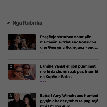
Nga Rubrika
Përgënjeshtrohen zërat për
martesën e Cristiano Ronaldos
dhe Georgina Rodriguez - ende
nuk është caktuar data e
Yjet
dasmës
Lamine Yamal shijon pushimet
me të dashurën pak pas triumfit
në Kupën e Botës
Yjet
Babai i Amy Winehouse humbet
gjyqin dhe detyrohet të paguajë
mbi 1 milion euro