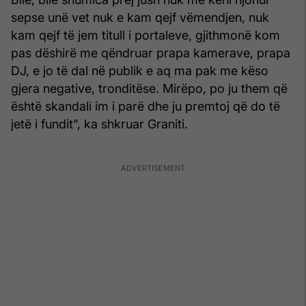
sepse unë vet nuk e kam qejf vëmendjen, nuk
kam qejf të jem titull i portaleve, gjithmonë kom
pas dëshirë me qëndruar prapa kamerave, prapa
DJ, e jo të dal në publik e aq ma pak me këso
gjera negative, tronditëse. Mirëpo, po ju them që
është skandali im i parë dhe ju premtoj që do të
jetë i fundit”, ka shkruar Graniti.