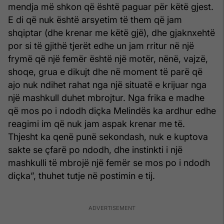
mendja më shkon që është paguar për këtë gjest.
E di që nuk është arsyetim të them që jam
shqiptar (dhe krenar me këtë gjë), dhe gjaknxehtë
por si të gjithë tjerët edhe un jam rritur në një
frymë që një femër është një motër, nënë, vajzë,
shoqe, grua e dikujt dhe në moment të parë që
ajo nuk ndihet rahat nga një situatë e krijuar nga
një mashkull duhet mbrojtur. Nga frika e madhe
që mos po i ndodh diçka Melindës ka ardhur edhe
reagimi im që nuk jam aspak krenar me të.
Thjesht ka qenë punë sekondash, nuk e kuptova
sakte se çfarë po ndodh, dhe instinkti i një
mashkulli të mbrojë një femër se mos po i ndodh
diçka”, thuhet tutje në postimin e tij.