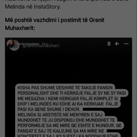
Melinda në InstaStory.
Më poshtë vazhdimi i postimit të Granit
Muhaxherit: