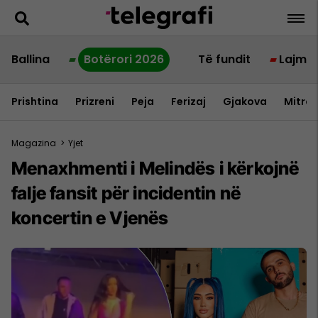
Ballina
Botërori 2026
Të fundit
Lajme
Prishtina
Prizreni
Peja
Ferizaj
Gjakova
Mitrov
Magazina
>
Yjet
Menaxhmenti i Melindës i kërkojnë
falje fansit për incidentin në
koncertin e Vjenës