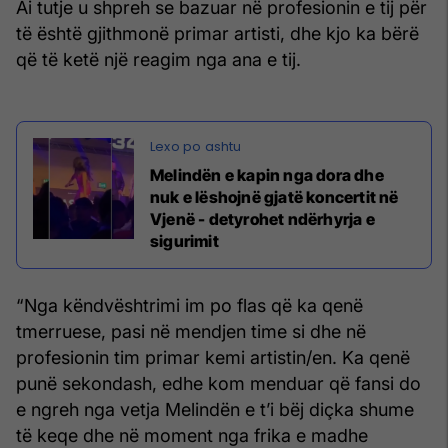
Ai tutje u shpreh se bazuar në profesionin e tij për
të është gjithmonë primar artisti, dhe kjo ka bërë
që të ketë një reagim nga ana e tij.
Melindën e kapin nga dora dhe
nuk e lëshojnë gjatë koncertit në
Vjenë - detyrohet ndërhyrja e
sigurimit
“Nga këndvështrimi im po flas që ka qenë
tmerruese, pasi në mendjen time si dhe në
profesionin tim primar kemi artistin/en. Ka qenë
punë sekondash, edhe kom menduar që fansi do
e ngreh nga vetja Melindën e t’i bëj diçka shume
të keqe dhe në moment nga frika e madhe