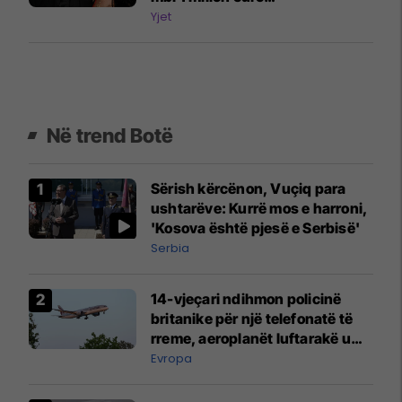
dëmshpërblime
Yjet
Në trend Botë
Sërish kërcënon, Vuçiq para
ushtarëve: Kurrë mos e harroni,
'Kosova është pjesë e Serbisë'
Serbia
14-vjeçari ndihmon policinë
britanike për një telefonatë të
rreme, aeroplanët luftarakë u
ngritën në ajër për të
Evropa
interceptuar fluturaken e Qatar
Airways që po shkonte drejt