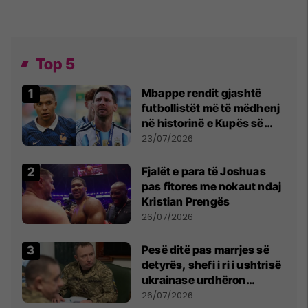
Top 5
Mbappe rendit gjashtë
futbollistët më të mëdhenj
në historinë e Kupës së
Botës, Messi mbetet i dyti
23/07/2026
Fjalët e para të Joshuas
pas fitores me nokaut ndaj
Kristian Prengës
26/07/2026
Pesë ditë pas marrjes së
detyrës, shefi i ri i ushtrisë
ukrainase urdhëron
kontroll të madh
26/07/2026