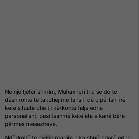
Në një tjetër shkrim, Muhaxheri tha se do të
dëshironte të takohej me fansin që u përfshi në
këtë situatë dhe t’i kërkonte falje edhe
personalisht, pasi tashmë këtë ata e kanë bërë
përmes mesazheve.
Ndërkohë të njëjtin reagim e ka shpërndarë edhe