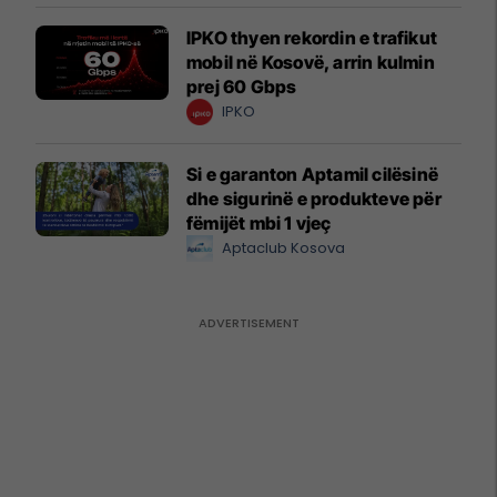
IPKO thyen rekordin e trafikut
mobil në Kosovë, arrin kulmin
prej 60 Gbps
IPKO
Si e garanton Aptamil cilësinë
dhe sigurinë e produkteve për
fëmijët mbi 1 vjeç
Aptaclub Kosova