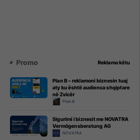
Promo
Reklamo këtu
Plan B – reklamoni biznesin tuaj
aty ku është audienca shqiptare
në Zvicër
Plan B
Sigurimi i biznesit me NOVATRA
Vermögensberatung AG
NOVATRA