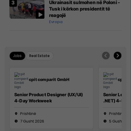
Ukrainasit sulmohen në Poloni -
Mançesterit
Tusk i kërkon presidentit të
reagojë
Evropa
Jobs
Real Estate
cpit comparit GmbH
cpit 
Senior Product Designer (UX/UI)
Senior Lead 
4-Day Workweek
.NET) 4-Day
Prishtinë
Prishtinë
7 Gusht 2026
5 Gusht 20