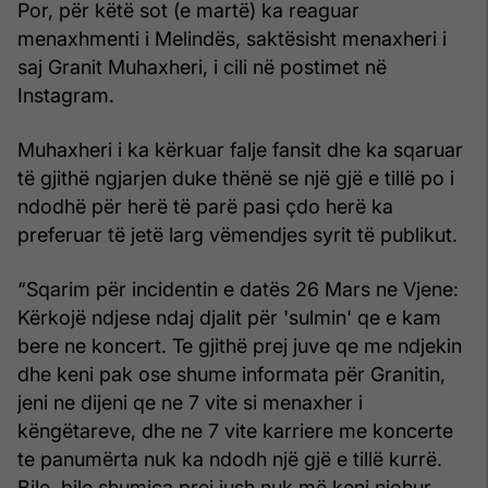
Por, për këtë sot (e martë) ka reaguar
menaxhmenti i Melindës, saktësisht menaxheri i
saj Granit Muhaxheri, i cili në postimet në
Instagram.
Muhaxheri i ka kërkuar falje fansit dhe ka sqaruar
të gjithë ngjarjen duke thënë se një gjë e tillë po i
ndodhë për herë të parë pasi çdo herë ka
preferuar të jetë larg vëmendjes syrit të publikut.
“Sqarim për incidentin e datës 26 Mars ne Vjene:
Kërkojë ndjese ndaj djalit për 'sulmin' qe e kam
bere ne koncert. Te gjithë prej juve qe me ndjekin
dhe keni pak ose shume informata për Granitin,
jeni ne dijeni qe ne 7 vite si menaxher i
këngëtareve, dhe ne 7 vite karriere me koncerte
te panumërta nuk ka ndodh një gjë e tillë kurrë.
Bile, bile shumica prej jush nuk më keni njohur