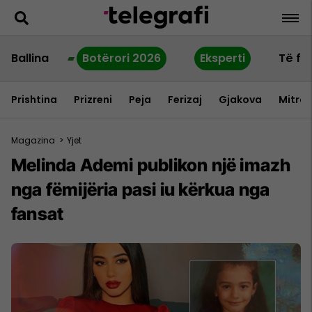
Ballina
Botërori 2026
Eksperti
Të fu
Prishtina
Prizreni
Peja
Ferizaj
Gjakova
Mitrov
Magazina
>
Yjet
Melinda Ademi publikon një imazh
nga fëmijëria pasi iu kërkua nga
fansat