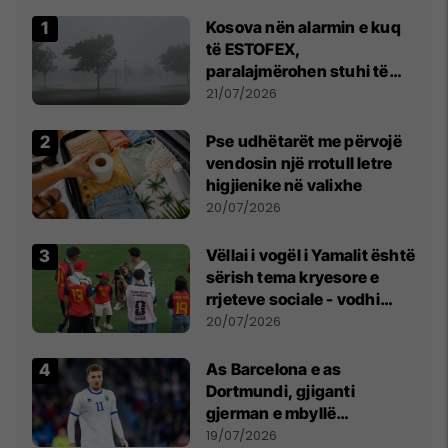
Kosova nën alarmin e kuq
të ESTOFEX,
paralajmërohen stuhi të
fuqishme me breshër dhe
21/07/2026
erëra të forta
Pse udhëtarët me përvojë
vendosin një rrotull letre
higjienike në valixhe
20/07/2026
Vëllai i vogël i Yamalit është
sërish tema kryesore e
rrjeteve sociale - vodhi
vëmendjen pas finales së
20/07/2026
Kupës së Botës
As Barcelona e as
Dortmundi, gjiganti
gjerman e mbyllë
marrëveshjen për Fisnik
19/07/2026