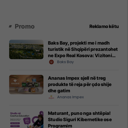
Promo
Reklamo këtu
Baks Bay, projekti me i madh
turistik në Shqipëri prezantohet
ne Expo Real Kosova: Vizitoni
shtandin dhe zbuloni
Baks Bay
mundësitë e investimit
Ananas Impex sjell në treg
produkte të reja për çdo shije
dhe gatim
Ananas Impex
Maturant, puno nga shtëpia!
Studio Siguri Kibernetike ose
Programim