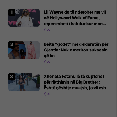
Lil Wayne do të nderohet me yll
në Hollywood Walk of Fame,
reperi mbeti i habitur kur mori
lajmin: Nuk e besoja se ishte e
Yjet
vërtetë
Bejta "godet" me deklaratën për
Gjestin: Nuk e meriton suksesin
që ka
Yjet
Xheneta Fetahu lë të kuptohet
për rikthimin në Big Brother:
Është çështje muajsh, jo vitesh
Yjet