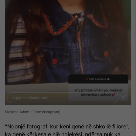
Melinda Ademi (Foto: Instagram)
“Ndonjë fotografi kur keni qenë në shkollë fillore”,
ka qenë kërkesa e një ndjekësi, ndërsa nuk ka