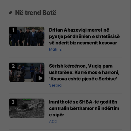
Në trend Botë
Dritan Abazoviqi merret në
pyetje për dhënien e shtetësisë
së nderit biznesmenit kosovar
Mali i Zi
Sërish kërcënon, Vuçiq para
ushtarëve: Kurrë mos e harroni,
'Kosova është pjesë e Serbisë'
Serbia
Irani thotë se SHBA-të goditën
centralin bërthamor në ndërtim
e sipër
Azia