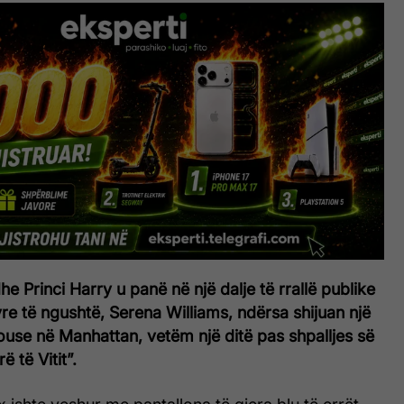
 Princi Harry u panë në një dalje të rrallë publike
e të ngushtë, Serena Williams, ndërsa shijuan një
use në Manhattan, vetëm një ditë pas shpalljes së
ë të Vitit”.