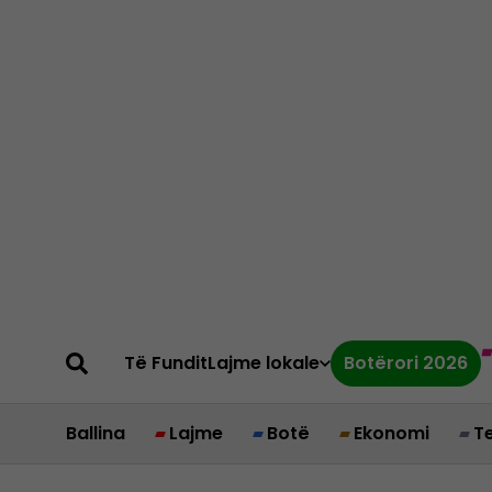
Të Fundit
Lajme lokale
Botërori 2026
Ballina
Lajme
Botë
Ekonomi
T