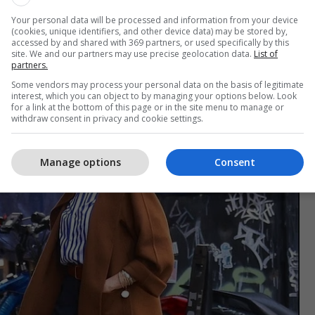
 të rafinuar, shkruan
DailyMail.
Your personal data will be processed and information from your device
(cookies, unique identifiers, and other device data) may be stored by,
accessed by and shared with 369 partners, or used specifically by this
site. We and our partners may use precise geolocation data.
List of
partners.
Some vendors may process your personal data on the basis of legitimate
interest, which you can object to by managing your options below. Look
for a link at the bottom of this page or in the site menu to manage or
withdraw consent in privacy and cookie settings.
Manage options
Consent