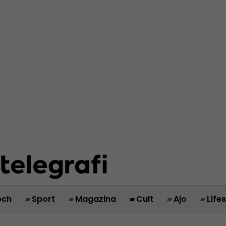
ech
Sport
Magazina
Cult
Ajo
Life