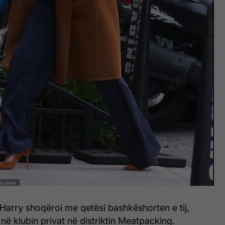
Harry shoqëroi me qetësi bashkëshorten e tij,
 në klubin privat në distriktin Meatpacking.