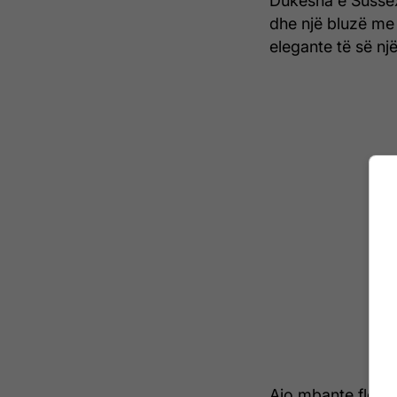
Dukesha e Sussex 
dhe një bluzë me 
elegante të së një
Ajo mbante flokët