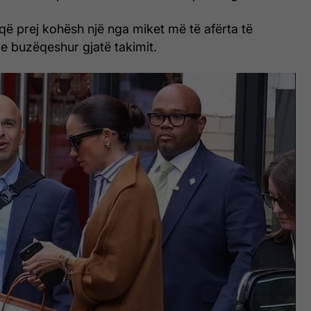
që prej kohësh një nga miket më të afërta të
e buzëqeshur gjatë takimit.