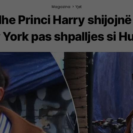
Magazina
>
Yjet
e Princi Harry shijojn
York pas shpalljes si Hu