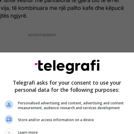
ishte veshur me pantallona të gjera blu të errët
vija, të kombinuara me një pallto kafe dhe këpucë
jtës ngjyrë.
Telegrafi asks for your consent to use your
personal data for the following purposes:
Personalised advertising and content, advertising and content
measurement, audience research and services development
Store and/or access information on a device
Learn more
 e mbledhura në një topuz të thjeshtë, duke i dhënë