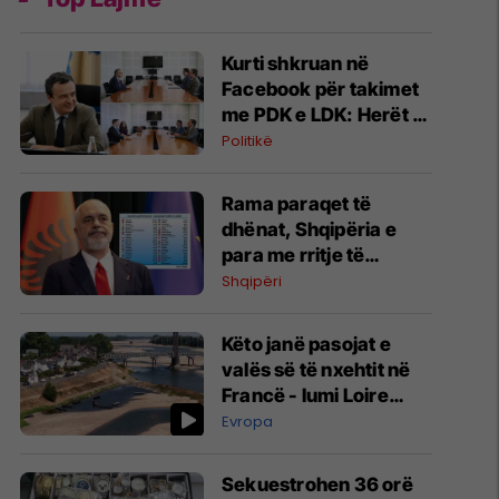
Kurti shkruan në
Facebook për takimet
me PDK e LDK: Herët të
flasim për rezultate
Politikë
konkrete, por mbetemi
optimistë
​Rama paraqet të
dhënat, Shqipëria e
para me rritje të
trafikut ajror të në maj
Shqipëri
Këto janë pasojat e
valës së të nxehtit në
Francë - lumi Loire
është bërë pothuajse i
Evropa
panjohshëm
S​ekuestrohen 36 orë