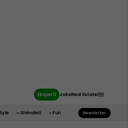
Eksperti
Jobs
Real Estate
style
Shëndeti
Fun
Newsletter