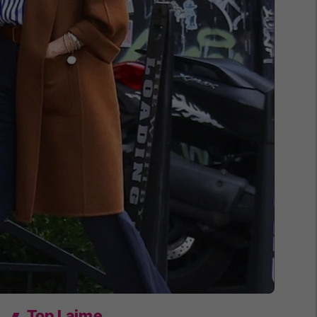
Top Lajme