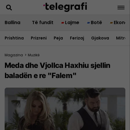
Ballina
Të fundit
Lajme
Botë
Ekono
Prishtina
Prizreni
Peja
Ferizaj
Gjakova
Mitrov
Magazina
>
Muzikë
Meda dhe Vjollca Haxhiu sjellin
baladën e re "Falem"