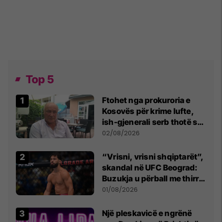
Top 5
Ftohet nga prokuroria e
Kosovës për krime lufte,
ish-gjenerali serb thotë se
dikush e tradhtoi në
02/08/2026
Beograd
“Vrisni, vrisni shqiptarët”,
skandal në UFC Beograd:
Buzukja u përball me thirrje
anti-shqiptare nga
01/08/2026
tribunat
Një pleskavicë e ngrënë