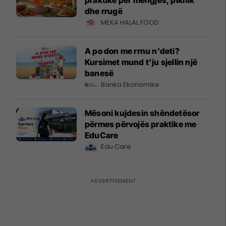
dhe rrugë
MEKA HALAL FOOD
A po don me rrnu n’deti?
Kursimet mund t’ju sjellin një
banesë
Banka Ekonomike
Mësoni kujdesin shëndetësor
përmes përvojës praktike me
EduCare
Edu Care