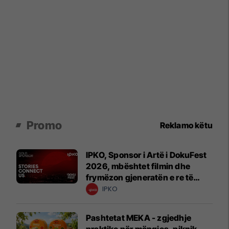
Promo
Reklamo këtu
IPKO, Sponsor i Artë i DokuFest
2026, mbështet filmin dhe
frymëzon gjeneratën e re të
krijuesve
IPKO
Pashtetat MEKA - zgjedhje
praktike për mëngjes, piknik