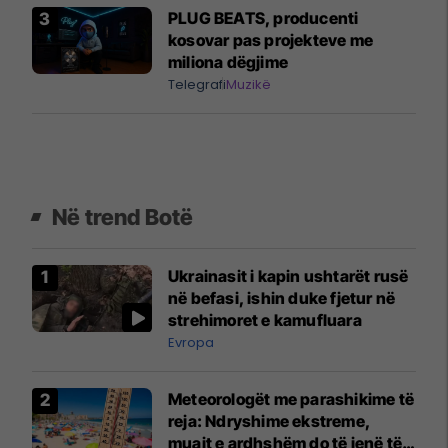
PLUG BEATS, producenti
kosovar pas projekteve me
miliona dëgjime
Telegrafi
Muzikë
Në trend Botë
Ukrainasit i kapin ushtarët rusë
në befasi, ishin duke fjetur në
strehimoret e kamufluara
Evropa
Meteorologët me parashikime të
reja: Ndryshime ekstreme,
muajt e ardhshëm do të jenë të