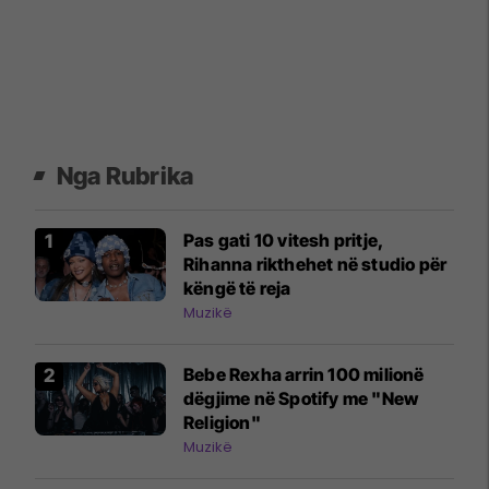
Nga Rubrika
Pas gati 10 vitesh pritje,
Rihanna rikthehet në studio për
këngë të reja
Muzikë
Bebe Rexha arrin 100 milionë
dëgjime në Spotify me "New
Religion"
Muzikë