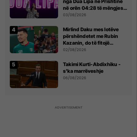
nga Dua Lipa në Prishtinë
në orën 04:28 të mëngjesit
- dhe bota digjitale serbe
03/08/2026
shpall gjendjen e luftës
Mirlind Daku mes lotëve
përshëndetet me Rubin
Kazanin, do të fitojë
miliona te Spartak Moska
02/08/2026
Takimi Kurti-Abdixhiku -
s'ka marrëveshje
06/08/2026