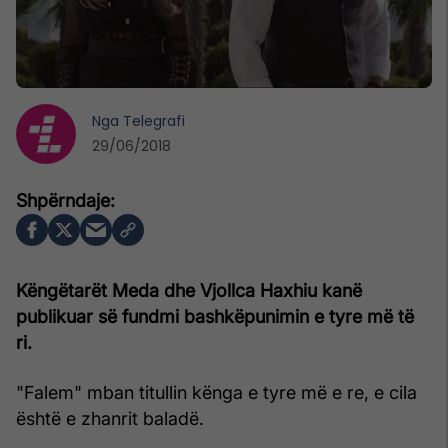
Nga
Telegrafi
29/06/2018
Këngëtarët Meda dhe Vjollca Haxhiu kanë
publikuar së fundmi bashkëpunimin e tyre më të
ri.
"Falem" mban titullin kënga e tyre më e re, e cila
është e zhanrit baladë.