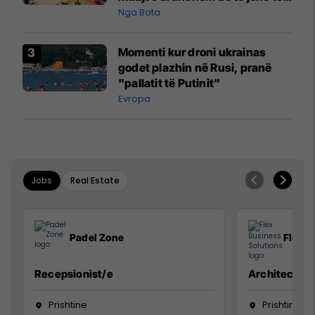
pazakontë
Nga Bota
Momenti kur droni ukrainas
godet plazhin në Rusi, pranë
"pallatit të Putinit"
Evropa
Jobs
Real Estate
Padel Zone
Flex B
Recepsionist/e
Architect
Prishtine
Prishtinë