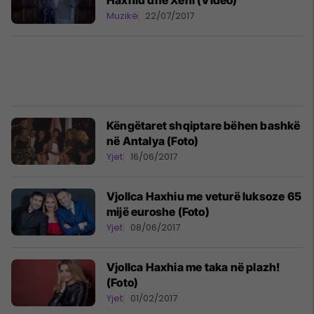
Haxhiu dhe Xeni (Video)
Muzikë
22/07/2017
Këngëtaret shqiptare bëhen bashkë
në Antalya (Foto)
Yjet
16/06/2017
Vjollca Haxhiu me veturë luksoze 65
mijë euroshe (Foto)
Yjet
08/06/2017
Vjollca Haxhia me taka në plazh!
(Foto)
Yjet
01/02/2017