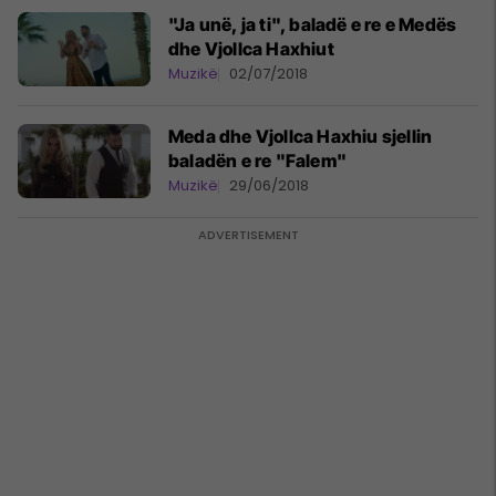
"Ja unë, ja ti", baladë e re e Medës
dhe Vjollca Haxhiut
Muzikë
02/07/2018
Meda dhe Vjollca Haxhiu sjellin
baladën e re "Falem"
Muzikë
29/06/2018