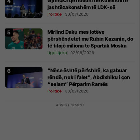
Gjithçka që ndodhi në Kuvendin e
jashtëzakonshëm të LDK-së
Politikë
30/07/2026
Mirlind Daku mes lotëve
përshëndetet me Rubin Kazanin, do
të fitojë miliona te Spartak Moska
Ligat tjera
02/08/2026
"Nëse është përfshirë, ka gabuar
rëndë, nuk i falet", Abdixhiku i çon
“selam” Përparim Ramës
Politikë
30/07/2026