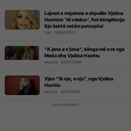
Lajmet e rrejshme e shpallin Vjollca
Haxhiun ‘të vdekur’, flet këngëtarja:
Kjo është vetëm paturpësi
Yjet
08/08/2021
"A jena a s'jena", kënga më e re nga
Meda dhe Vjollca Haxhiu
Muzikë
03/07/2019
Vjen “Si njo, e njo”, nga Vjollca
Haxhiu
Muzikë
11/04/2019