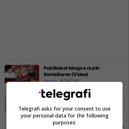
Publikohet kënga e re për
Kombëtaren (Video)
Muzikë
31/08/2016
Vjollca Haxhiu paralajmëron klipin e
ri (Video)
Telegrafi asks for your consent to use
Muzikë
16/04/2016
your personal data for the following
purposes:
Shkaku frikës, Shqipri Kelmendi bën