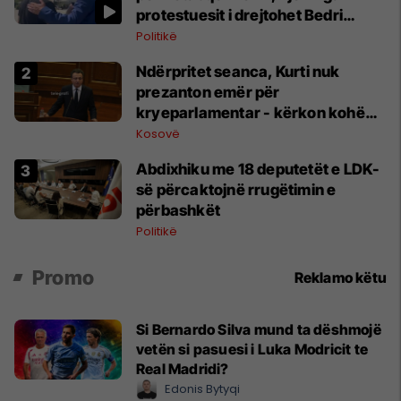
protestuesit i drejtohet Bedri
Hamzës
Politikë
Ndërpritet seanca, Kurti nuk
prezanton emër për
kryeparlamentar - kërkon kohë
shtesë për marrëveshje politike
Kosovë
Abdixhiku me 18 deputetët e LDK-
së përcaktojnë rrugëtimin e
përbashkët
Politikë
Promo
Reklamo këtu
Si Bernardo Silva mund ta dëshmojë
vetën si pasuesi i Luka Modricit te
Real Madridi?
Edonis Bytyqi