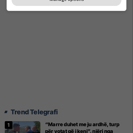
Trend Telegrafi
“Marre duhet me ju ardhë, turp
për votat që i keni”, njëri nga