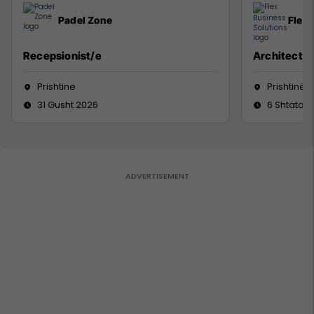
Padel Zone
Flex 
Recepsionist/e
Architect
Prishtine
Prishtinë
31 Gusht 2026
6 Shtator 