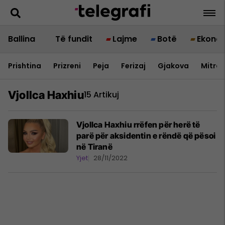
Ballina
Të fundit
Lajme
Botë
Ekono
Prishtina
Prizreni
Peja
Ferizaj
Gjakova
Mitrov
Vjollca Haxhiu
15 Artikuj
Vjollca Haxhiu rrëfen për herë të
parë për aksidentin e rëndë që pësoi
në Tiranë
Yjet
28/11/2022