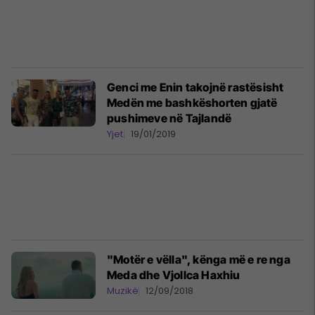
Genci me Enin takojnë rastësisht
Medën me bashkëshorten gjatë
pushimeve në Tajlandë
Yjet
19/01/2019
"Motër e vëlla", kënga më e re nga
Meda dhe Vjollca Haxhiu
Muzikë
12/09/2018