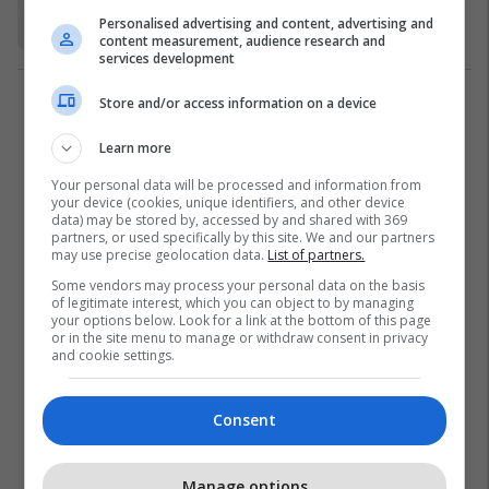
show gjatë fluturimit (Video)
Personalised advertising and content, advertising and
Yjet
15/03/2016
content measurement, audience research and
services development
Store and/or access information on a device
1
Learn more
Your personal data will be processed and information from
your device (cookies, unique identifiers, and other device
data) may be stored by, accessed by and shared with 369
partners, or used specifically by this site. We and our partners
may use precise geolocation data.
List of partners.
Some vendors may process your personal data on the basis
of legitimate interest, which you can object to by managing
your options below. Look for a link at the bottom of this page
or in the site menu to manage or withdraw consent in privacy
and cookie settings.
Consent
Manage options