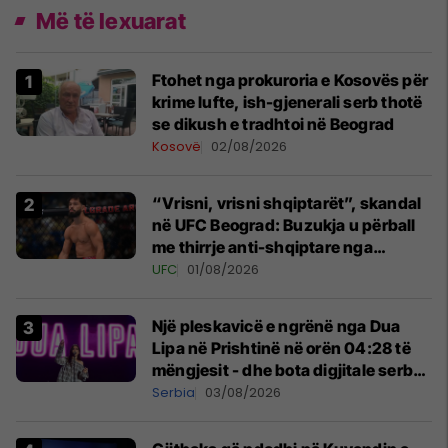
Më të lexuarat
Ftohet nga prokuroria e Kosovës për
krime lufte, ish-gjenerali serb thotë
se dikush e tradhtoi në Beograd
Kosovë
02/08/2026
“Vrisni, vrisni shqiptarët”, skandal
në UFC Beograd: Buzukja u përball
me thirrje anti-shqiptare nga
tribunat
UFC
01/08/2026
Një pleskavicë e ngrënë nga Dua
Lipa në Prishtinë në orën 04:28 të
mëngjesit - dhe bota digjitale serbe
shpall gjendjen e luftës
Serbia
03/08/2026