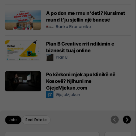
A po don me rrnu n’deti? Kursimet
mund t’ju sjellin një banesë
Banka Ekonomike
Plan B Creative rrit ndikimin e
biznesit tuaj online
Plan B
Po kërkoni mjek apo klinikë në
Kosovë? Njihuni me
GjejeMjekun.com
GjejeMjekun
Jobs
Real Estate