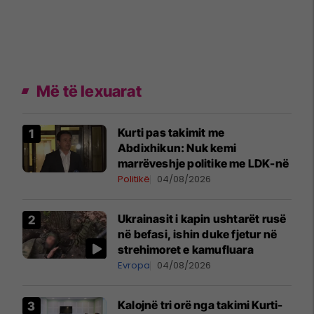
Më të lexuarat
Kurti pas takimit me
Abdixhikun: Nuk kemi
marrëveshje politike me LDK-në
Politikë
04/08/2026
Ukrainasit i kapin ushtarët rusë
në befasi, ishin duke fjetur në
strehimoret e kamufluara
Evropa
04/08/2026
Kalojnë tri orë nga takimi Kurti-