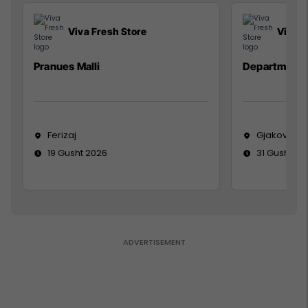
Viva Fresh Store
Viva F
Pranues Malli
Department
Ferizaj
Gjakovë
19 Gusht 2026
31 Gusht 20