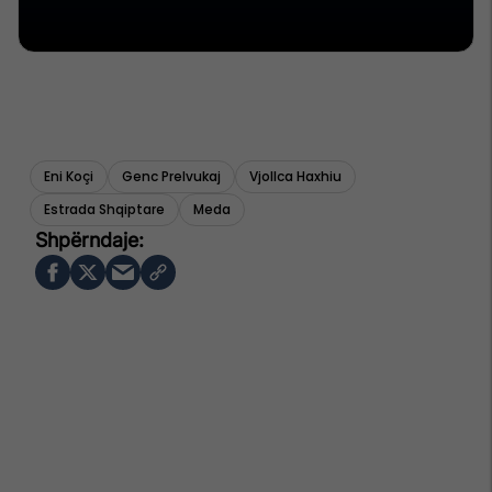
Eni Koçi
Genc Prelvukaj
Vjollca Haxhiu
Estrada Shqiptare
Meda