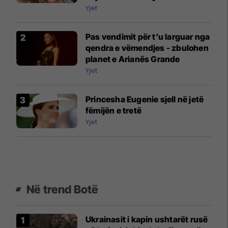
Yjet
Pas vendimit për t’u larguar nga
qendra e vëmendjes - zbulohen
planet e Arianës Grande
Yjet
Princesha Eugenie sjell në jetë
fëmijën e tretë
Yjet
Në trend Botë
Ukrainasit i kapin ushtarët rusë