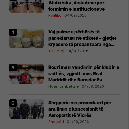
Abdixhiku, diskutime për
formimin e institucioneve
Politikë
04/08/2026
Vaj palme e përbërës të
padeklaruar në etiketë – gjetjet
kryesore të prezantuara nga
AUV-i pas kontrollit në sektorin
Të Tjera
04/08/2026
e qumështit
Rodri merr vendimin për klubin e
radhës, zgjedh mes Real
Madridit dhe Barcelonës
Ndërkombëtare
04/08/2026
​Shqipëria nis procedurat për
anulimin e koncesionit të
Aeroportit të Vlorës
Shqipëri
04/08/2026