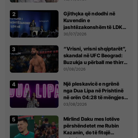
Beograd
Gjithçka që ndodhi në
Kuvendin e
jashtëzakonshëm të LDK-
së
30/07/2026
“Vrisni, vrisni shqiptarët”,
skandal në UFC Beograd:
Buzukja u përball me thirrje
anti-shqiptare nga
01/08/2026
tribunat
Një pleskavicë e ngrënë
nga Dua Lipa në Prishtinë
në orën 04:28 të mëngjesit
- dhe bota digjitale serbe
03/08/2026
shpall gjendjen e luftës
Mirlind Daku mes lotëve
përshëndetet me Rubin
Kazanin, do të fitojë