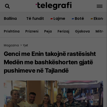
Ballina
Të fundit
Lajme
Botë
Ekono
Prishtina
Prizreni
Peja
Ferizaj
Gjakova
Mitrov
Magazina
>
Yjet
Genci me Enin takojnë rastësisht
Medën me bashkëshorten gjatë
pushimeve në Tajlandë