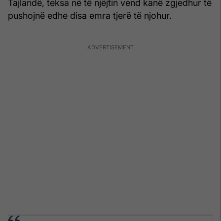
Tajlandë, teksa në të njëjtin vend kanë zgjedhur të
pushojnë edhe disa emra tjerë të njohur.