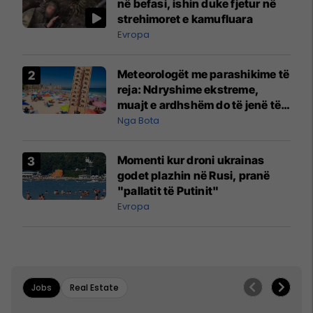
në befasi, ishin duke fjetur në
strehimoret e kamufluara
Evropa
Meteorologët me parashikime të
reja: Ndryshime ekstreme,
muajt e ardhshëm do të jenë të
pazakontë
Nga Bota
Momenti kur droni ukrainas
godet plazhin në Rusi, pranë
"pallatit të Putinit"
Evropa
Jobs
Real Estate