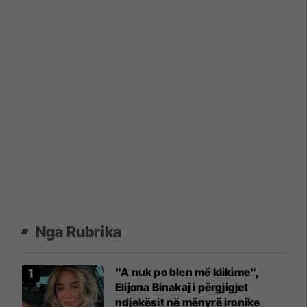
Nga Rubrika
"A nuk po blen më klikime",
Elijona Binakaj i përgjigjet
ndjekësit në mënyrë ironike