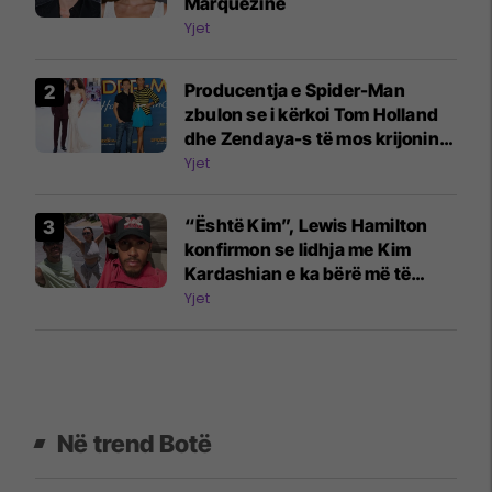
Marquezine
Yjet
Producentja e Spider-Man
zbulon se i kërkoi Tom Holland
dhe Zendaya-s të mos krijonin
lidhje: Askush nuk më dëgjon
Yjet
kurrë
“Është Kim”, Lewis Hamilton
konfirmon se lidhja me Kim
Kardashian e ka bërë më të
lumtur
Yjet
Në trend Botë