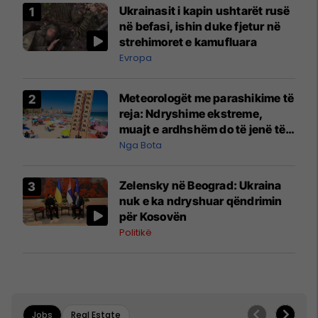
Ukrainasit i kapin ushtarët rusë
në befasi, ishin duke fjetur në
strehimoret e kamufluara
Evropa
Meteorologët me parashikime të
reja: Ndryshime ekstreme,
muajt e ardhshëm do të jenë të
pazakontë
Nga Bota
Zelensky në Beograd: Ukraina
nuk e ka ndryshuar qëndrimin
për Kosovën
Politikë
Jobs
Real Estate