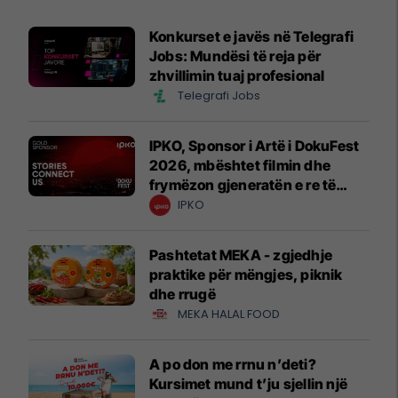
Konkurset e javës në Telegrafi
Jobs: Mundësi të reja për
zhvillimin tuaj profesional
Telegrafi Jobs
IPKO, Sponsor i Artë i DokuFest
2026, mbështet filmin dhe
frymëzon gjeneratën e re të
krijuesve
IPKO
Pashtetat MEKA - zgjedhje
praktike për mëngjes, piknik
dhe rrugë
MEKA HALAL FOOD
A po don me rrnu n’deti?
Kursimet mund t’ju sjellin një