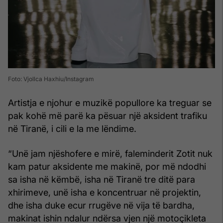
Foto: Vjollca Haxhiu/Instagram
Artistja e njohur e muzikë popullore ka treguar se
pak kohë më parë ka pësuar një aksident trafiku
në Tiranë, i cili e la me lëndime.
“Unë jam njëshofere e mirë, faleminderit Zotit nuk
kam patur aksidente me makinë, por më ndodhi
sa isha në këmbë, isha në Tiranë tre ditë para
xhirimeve, unë isha e koncentruar në projektin,
dhe isha duke ecur rrugëve në vija të bardha,
makinat ishin ndalur ndërsa vjen një motoçikleta