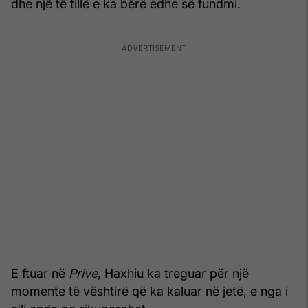
dhe një të tillë e ka bërë edhe së fundmi.
E ftuar në
Prive
, Haxhiu ka treguar për një
momente të vështirë që ka kaluar në jetë, e nga i