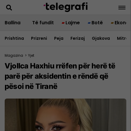
Ballina
Të fundit
Lajme
Botë
Ekono
Prishtina
Prizreni
Peja
Ferizaj
Gjakova
Mitrov
Magazina
>
Yjet
Vjollca Haxhiu rrëfen për herë të
parë për aksidentin e rëndë që
pësoi në Tiranë