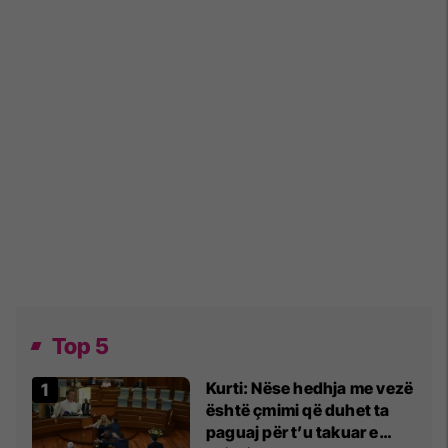
Top 5
Kurti: Nëse hedhja me vezë
është çmimi që duhet ta
paguaj për t’u takuar e