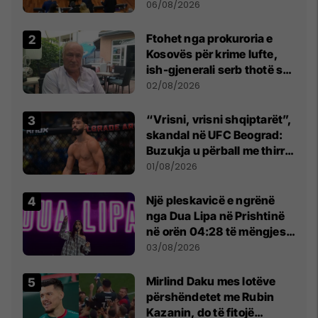
bashkëbiseduar jam i
06/08/2026
lumtur ta bëj këtë
Ftohet nga prokuroria e
Kosovës për krime lufte,
ish-gjenerali serb thotë se
dikush e tradhtoi në
02/08/2026
Beograd
“Vrisni, vrisni shqiptarët”,
skandal në UFC Beograd:
Buzukja u përball me thirrje
anti-shqiptare nga
01/08/2026
tribunat
Një pleskavicë e ngrënë
nga Dua Lipa në Prishtinë
në orën 04:28 të mëngjesit
- dhe bota digjitale serbe
03/08/2026
shpall gjendjen e luftës
Mirlind Daku mes lotëve
përshëndetet me Rubin
Kazanin, do të fitojë