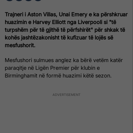
Trajneri i Aston Villas, Unai Emery e ka përshkruar
huazimin e Harvey Elliott nga Liverpooli si "të
turpshëm për të gjithë të përfshirët" për shkak të
kohës jashtëzakonisht të kufizuar të lojës së
mesfushorit.
Mesfushori sulmues anglez ka bërë vetëm katër
paraqitje në Ligën Premier për klubin e
Birminghamit në formë huazimi këtë sezon.