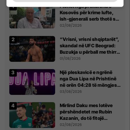
Ftohet nga prokuroria e
Kosovës për krime lufte,
ish-gjenerali serb thotë se
dikush e tradhtoi në
02/08/2026
Beograd
“Vrisni, vrisni shqiptarët”,
skandal në UFC Beograd:
Buzukja u përball me thirrje
anti-shqiptare nga
01/08/2026
tribunat
Një pleskavicë e ngrënë
nga Dua Lipa në Prishtinë
në orën 04:28 të mëngjesit
- dhe bota digjitale serbe
03/08/2026
shpall gjendjen e luftës
Mirlind Daku mes lotëve
përshëndetet me Rubin
Kazanin, do të fitojë
miliona te Spartak Moska
02/08/2026