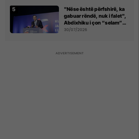
"Nëse është përfshirë, ka
gabuar rëndë, nuk i falet",
Abdixhiku i çon “selam”
Përparim Ramës
30/07/2026