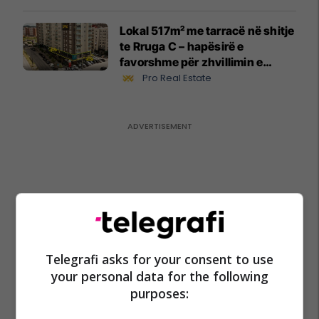
Lokal 517m² me tarracë në shitje
te Rruga C – hapësirë e
favorshme për zhvillimin e
biznesit #15796
Pro Real Estate
Telegrafi asks for your consent to use
your personal data for the following
purposes: