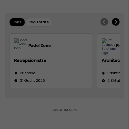
Jobs
Real Estate
Padel Zone
Flex B
Recepsionist/e
Architect
Prishtine
Prishtinë
31 Gusht 2026
6 Shtator 2