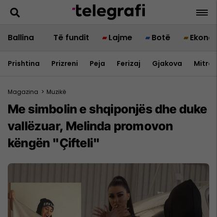
Ballina
Të fundit
Lajme
Botë
Ekono
Prishtina
Prizreni
Peja
Ferizaj
Gjakova
Mitrov
Magazina
>
Muzikë
Me simbolin e shqiponjës dhe duke
vallëzuar, Melinda promovon
këngën "Çifteli"