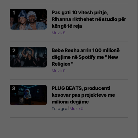
Pas gati 10 vitesh pritje,
Rihanna rikthehet në studio për
këngë të reja
Muzikë
Bebe Rexha arrin 100 milionë
dëgjime në Spotify me "New
Religion"
Muzikë
PLUG BEATS, producenti
kosovar pas projekteve me
miliona dëgjime
Telegrafi
Muzikë