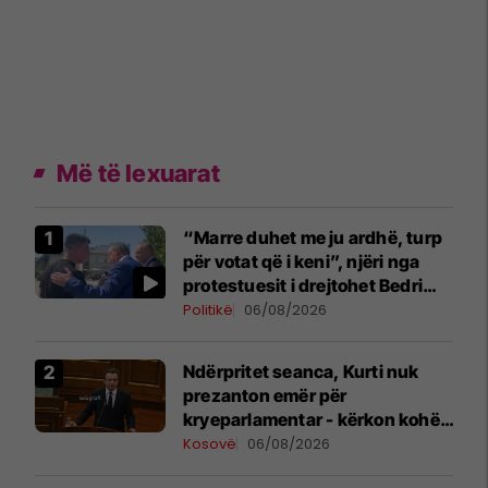
Më të lexuarat
“Marre duhet me ju ardhë, turp
për votat që i keni”, njëri nga
protestuesit i drejtohet Bedri
Hamzës
Politikë
06/08/2026
Ndërpritet seanca, Kurti nuk
prezanton emër për
kryeparlamentar - kërkon kohë
shtesë për marrëveshje politike
Kosovë
06/08/2026