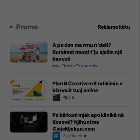
Promo
Reklamo këtu
A po don me rrnu n’deti?
Kursimet mund t’ju sjellin një
banesë
Banka Ekonomike
Plan B Creative rrit ndikimin e
biznesit tuaj online
Plan B
Po kërkoni mjek apo klinikë në
Kosovë? Njihuni me
GjejeMjekun.com
GjejeMjekun