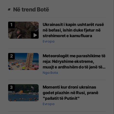
Në trend Botë
Ukrainasit i kapin ushtarët rusë
në befasi, ishin duke fjetur në
strehimoret e kamufluara
Evropa
Meteorologët me parashikime të
reja: Ndryshime ekstreme,
muajt e ardhshëm do të jenë të
pazakontë
Nga Bota
Momenti kur droni ukrainas
godet plazhin në Rusi, pranë
"pallatit të Putinit"
Evropa