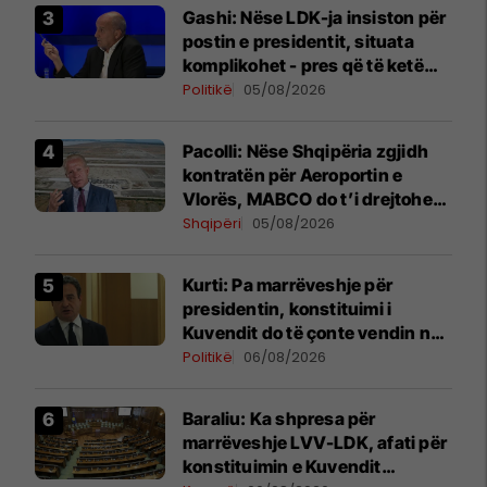
Gashi: Nëse LDK-ja insiston për
postin e presidentit, situata
komplikohet - pres që të ketë
lëshim
Politikë
05/08/2026
Pacolli: Nëse Shqipëria zgjidh
kontratën për Aeroportin e
Vlorës, MABCO do t’i drejtohet
arbitrazhit ndërkombëtar
Shqipëri
05/08/2026
Kurti: Pa marrëveshje për
presidentin, konstituimi i
Kuvendit do të çonte vendin në
zgjedhje të reja
Politikë
06/08/2026
Baraliu: Ka shpresa për
marrëveshje LVV-LDK, afati për
konstituimin e Kuvendit