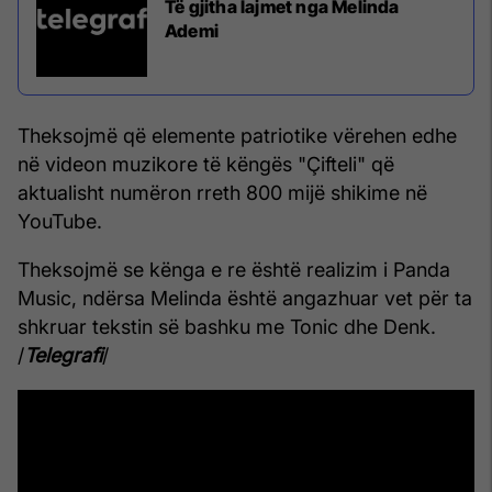
Të gjitha lajmet nga Melinda
Ademi
Theksojmë që elemente patriotike vërehen edhe
në videon muzikore të këngës "Çifteli" që
aktualisht numëron rreth 800 mijë shikime në
YouTube.
Theksojmë se kënga e re është realizim i Panda
Music, ndërsa Melinda është angazhuar vet për ta
shkruar tekstin së bashku me Tonic dhe Denk.
/
Telegrafi
/