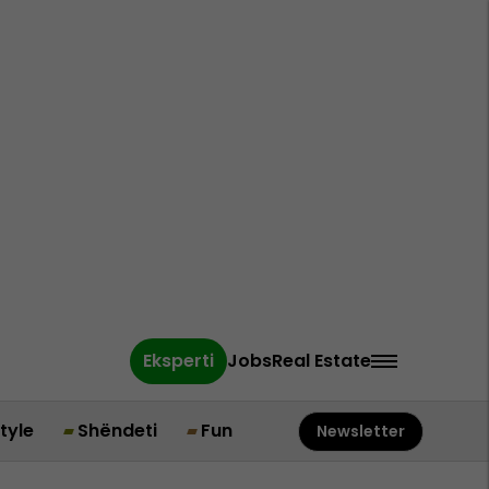
Eksperti
Jobs
Real Estate
style
Shëndeti
Fun
Newsletter