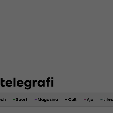
ech
Sport
Magazina
Cult
Ajo
Life