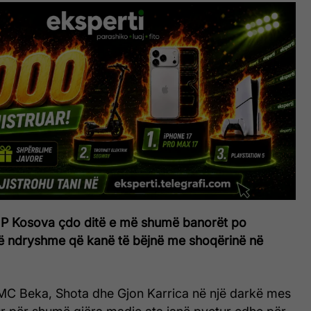
IP Kosova çdo ditë e më shumë banorët po
 të ndryshme që kanë të bëjnë me shoqërinë në
 MC Beka, Shota dhe Gjon Karrica në një darkë mes