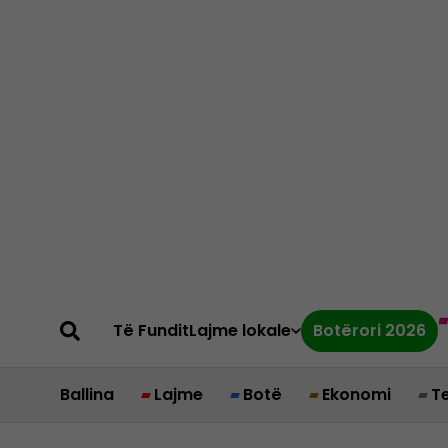
Të Fundit
Lajme lokale
Botërori 2026
Ballina
Lajme
Botë
Ekonomi
T