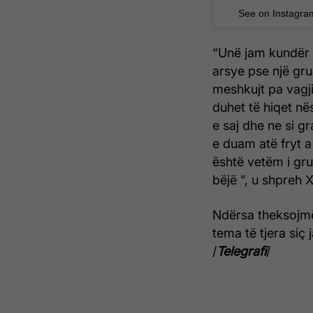
See on Instagra
“Unë jam kundër a
arsye pse një gru
meshkujt pa vagji
duhet të hiqet në
e saj dhe ne si g
e duam atë fryt a
është vetëm i gr
bëjë ”, u shpreh X
Ndërsa theksojmë
tema të tjera siç
/
Telegrafi
/