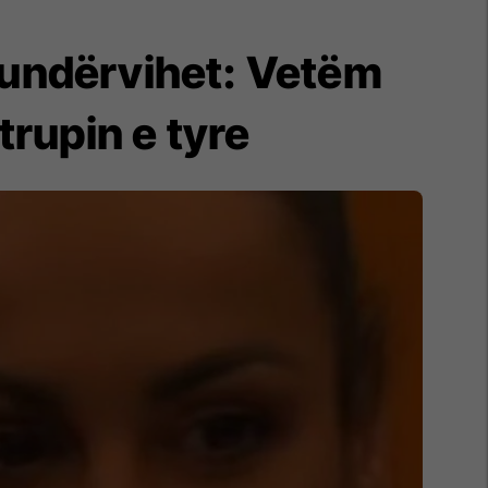
 kundërvihet: Vetëm
trupin e tyre