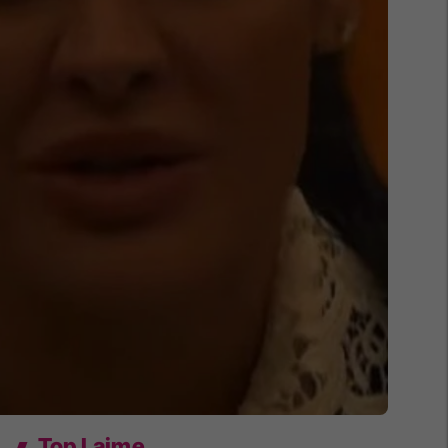
Top Lajme