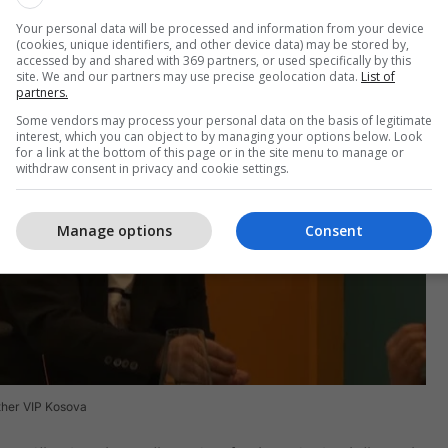
Your personal data will be processed and information from your device
(cookies, unique identifiers, and other device data) may be stored by,
accessed by and shared with 369 partners, or used specifically by this
site. We and our partners may use precise geolocation data.
List of
partners.
Some vendors may process your personal data on the basis of legitimate
interest, which you can object to by managing your options below. Look
for a link at the bottom of this page or in the site menu to manage or
withdraw consent in privacy and cookie settings.
Manage options
Consent
ther VIP Kosova