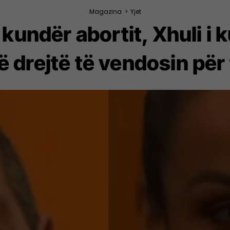
Magazina
>
Yjet
undër abortit, Xhuli i
ë drejtë të vendosin për 