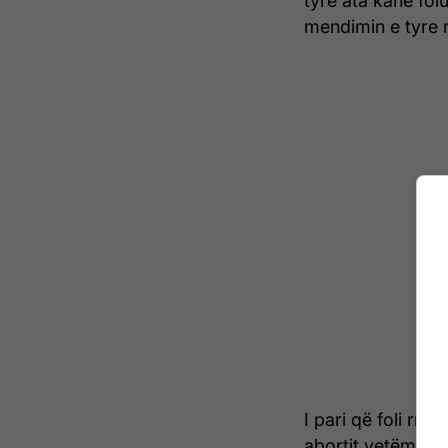
tyre ata kanë fol
mendimin e tyre r
I pari që foli rre
abortit vetëm në r