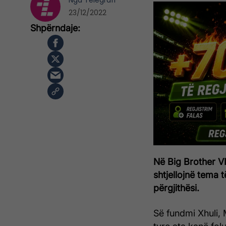
Nga
Telegrafi
23/12/2022
Në Big Brother V
shtjellojnë tema
përgjithësi.
Së fundmi Xhuli,