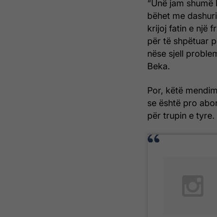
“Unë jam shumë ku
bëhet me dashuri 
krijoj fatin e një
për të shpëtuar 
nëse sjell probl
Beka.
Por, këtë mendim 
se është pro abor
për trupin e tyre.