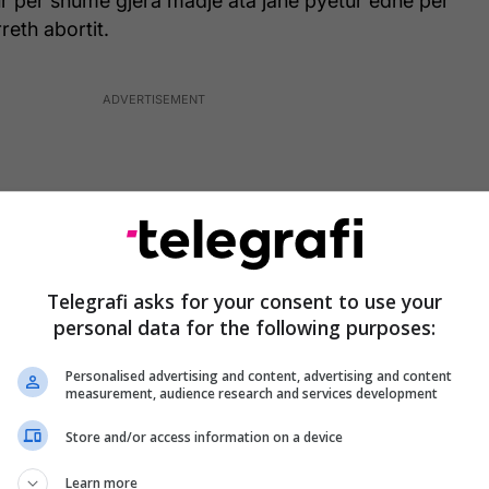
ur për shumë gjëra madje ata janë pyetur edhe për
reth abortit.
Telegrafi asks for your consent to use your
personal data for the following purposes:
Personalised advertising and content, advertising and content
measurement, audience research and services development
Store and/or access information on a device
th kësaj teme ishte MC Beka i cili tha se është kundër
Learn more
astet kur ai rrezikon jetë e nënës.