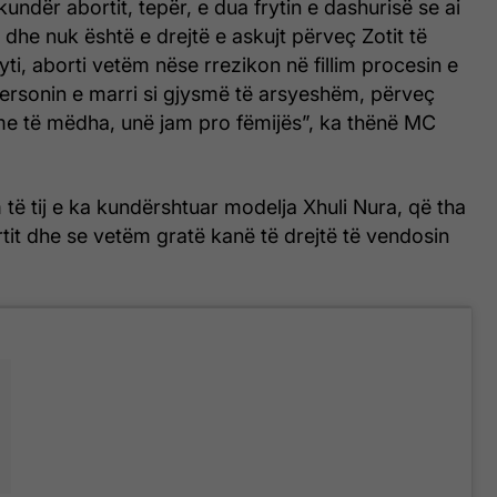
ndër abortit, tepër, e dua frytin e dashurisë se ai
dhe nuk është e drejtë e askujt përveç Zotit të
 fryti, aborti vetëm nëse rrezikon në fillim procesin e
personin e marri si gjysmë të arsyeshëm, përveç
eme të mëdha, unë jam pro fëmijës”, ka thënë MC
të tij e ka kundërshtuar modelja Xhuli Nura, që tha
tit dhe se vetëm gratë kanë të drejtë të vendosin