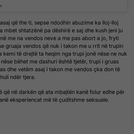
m
saj që the ti, sepse ndodhin abuzime ka lloj-lloj
a mbet shtatzënë pa dëshirë e saj dhe kush jeni ju
në me na vendos neve a me pas abort a jo, fryti
se gruaja vendos që nuk i takon me u rrit në trupin
ra kemi të drejtë ta heqim nga trupi jonë nëse ne nuk
 nëse bëhet me dashuri është tjetër, trupi i gruas
uas dhe vetëm asaj i takon me vendos çka don të
huli ndër tjera.
 që në darkën që ata mbajtën kanë folur edhe për
 janë eksperiencat më të çuditshme seksuale.