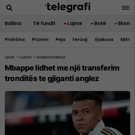
Ballina
Të fundit
Lajme
Botë
Ekono
Prishtina
Prizreni
Peja
Ferizaj
Gjakova
Mitrov
Sport
>
Futboll
>
Ndërkombëtare
Mbappe lidhet me një transferim
tronditës te gjiganti anglez