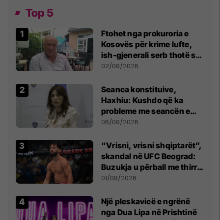
Top 5
Ftohet nga prokuroria e
Kosovës për krime lufte,
ish-gjenerali serb thotë se
dikush e tradhtoi në
02/08/2026
Beograd
Seanca konstituive,
Haxhiu: Kushdo që ka
probleme me seancën e
sotme e ftoj t’i drejtohet
06/08/2026
Kushtetueses
“Vrisni, vrisni shqiptarët”,
skandal në UFC Beograd:
Buzukja u përball me thirrje
anti-shqiptare nga
01/08/2026
tribunat
Një pleskavicë e ngrënë
nga Dua Lipa në Prishtinë