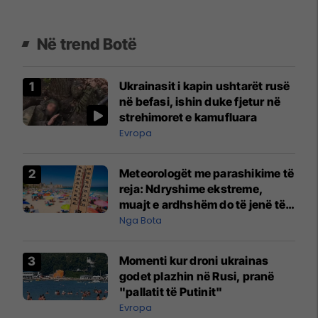
Në trend Botë
Ukrainasit i kapin ushtarët rusë
në befasi, ishin duke fjetur në
strehimoret e kamufluara
Evropa
Meteorologët me parashikime të
reja: Ndryshime ekstreme,
muajt e ardhshëm do të jenë të
pazakontë
Nga Bota
Momenti kur droni ukrainas
godet plazhin në Rusi, pranë
"pallatit të Putinit"
Evropa