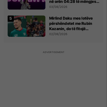
në orën 04:28 të mëngjesit
- dhe bota digjitale serbe
03/08/2026
shpall gjendjen e luftës
Mirlind Daku mes lotëve
përshëndetet me Rubin
Kazanin, do të fitojë
miliona te Spartak Moska
02/08/2026