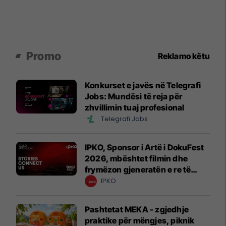
Promo
Reklamo këtu
Konkurset e javës në Telegrafi
Jobs: Mundësi të reja për
zhvillimin tuaj profesional
Telegrafi Jobs
IPKO, Sponsor i Artë i DokuFest
2026, mbështet filmin dhe
frymëzon gjeneratën e re të
krijuesve
IPKO
Pashtetat MEKA - zgjedhje
praktike për mëngjes, piknik