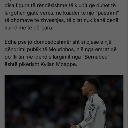
disa figura të rëndësishme të klubit që duhet të
largohen gjatë verës, në kuadër të një “pastrimi”
të dhomave të zhveshjes, të cilat nuk kanë qenë
kurrë më të përçara.
Edhe pse jo domosdoshmërisht si pjesë e një
qëndrimi publik të Mourinhos, një nga emrat që
po flirtin me idenë e largimit nga “Bernabeu”
është pikërisht Kylian Mbappe.