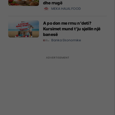
dhe rrugë
MEKA HALAL FOOD
A po don me rrnu n’deti?
Kursimet mund t’ju sjellin një
banesë
Banka Ekonomike