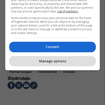
your device (cookies, unique identifiers, and other device
data) may be stored by, accessed by and shared with 369
partners, or used specifically by this site. We and our partners
may use precise geolocation data.
List of partners.
Some vendors may process your personal data on the basis
of legitimate interest, which you can object to by managing
your options below. Look for a link at the bottom of this page
or in the site menu to manage or withdraw consent in privacy
and cookie settings.
Consent
Manage options
Kylian Mbappe
Real Madrid
La Liga
Premier League
Transferimet
Chelsea