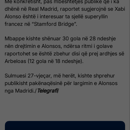
Më konkretisht, pas mbështetjes publike që i ka
dhënë në Real Madrid, raportet sugjerojnë se Xabi
Alonso është i interesuar ta sjellë superyllin
francez në “Stamford Bridge”.
Mbappe kishte shënuar 30 gola në 28 ndeshje
nën drejtimin e Alonsos, ndërsa ritmi i golave
raportohet se është zbehur disi që prej ardhjes së
Arbeloas (12 gola në 18 ndeshje).
Sulmuesi 27-vjeçar, më herët, kishte shprehur
publikisht pakënaqësinë për largimin e Alonsos
nga Madridi./
Telegrafi
/