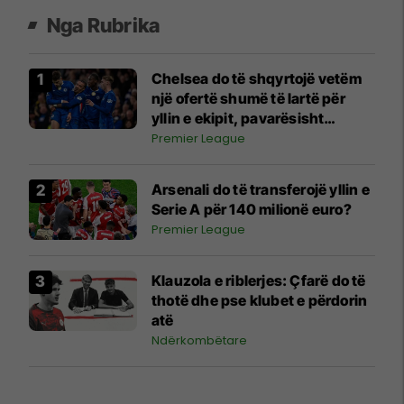
Nga Rubrika
Chelsea do të shqyrtojë vetëm
një ofertë shumë të lartë për
yllin e ekipit, pavarësisht
interesit të Man Cityt
Premier League
Arsenali do të transferojë yllin e
Serie A për 140 milionë euro?
Premier League
Klauzola e riblerjes: Çfarë do të
thotë dhe pse klubet e përdorin
atë
Ndërkombëtare