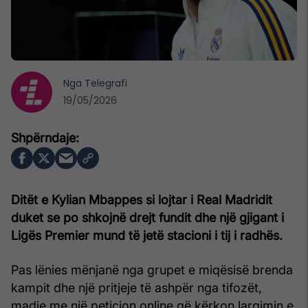
Nga
Telegrafi
19/05/2026
Ditët e Kylian Mbappes si lojtar i Real Madridit
duket se po shkojnë drejt fundit dhe një gjigant i
Ligës Premier mund të jetë stacioni i tij i radhës.
Pas lënies mënjanë nga grupet e miqësisë brenda
kampit dhe një pritjeje të ashpër nga tifozët,
madje me një peticion online që kërkon largimin e