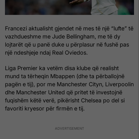
Francezi aktualisht gjendet në mes të një “lufte” të
vazhdueshme me Jude Bellingham, me të dy
lojtarët që u panë duke u përplasur në fushë pas
një ndeshjeje ndaj Real Oviedos.
Liga Premier ka vetëm disa klube që realisht
mund ta tërheqin Mbappen (dhe ta përballojnë
pagën e tij), por me Manchester Cityn, Liverpoolin
dhe Manchester United që pritet të investojnë
fuqishëm këtë verë, pikërisht Chelsea po del si
favoriti kryesor për firmën e tij.