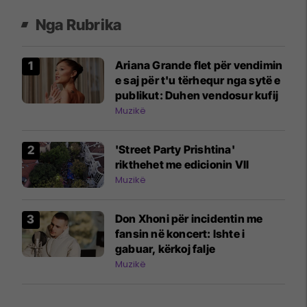
Nga Rubrika
Ariana Grande flet për vendimin
e saj për t'u tërhequr nga sytë e
publikut: Duhen vendosur kufij
Muzikë
'Street Party Prishtina'
rikthehet me edicionin VII
Muzikë
Don Xhoni për incidentin me
fansin në koncert: Ishte i
gabuar, kërkoj falje
Muzikë