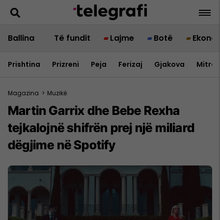
Ballina
Të fundit
Lajme
Botë
Ekono
Prishtina
Prizreni
Peja
Ferizaj
Gjakova
Mitrov
Magazina
>
Muzikë
Martin Garrix dhe Bebe Rexha
tejkalojnë shifrën prej një miliard
dëgjime në Spotify