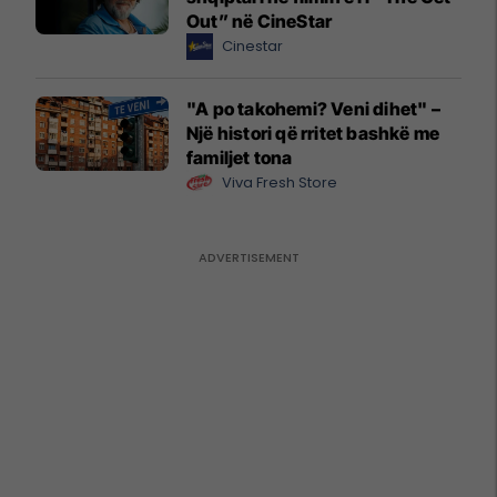
Out” në CineStar
Cinestar
"A po takohemi? Veni dihet" –
Një histori që rritet bashkë me
familjet tona
Viva Fresh Store