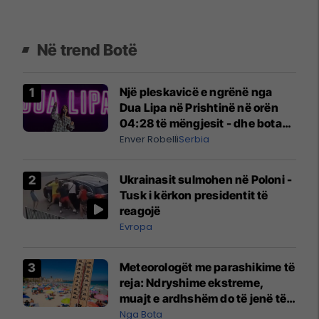
Në trend Botë
Një pleskavicë e ngrënë nga
Dua Lipa në Prishtinë në orën
04:28 të mëngjesit - dhe bota
digjitale serbe shpall gjendjen e
Enver Robelli
Serbia
luftës
Ukrainasit sulmohen në Poloni -
Tusk i kërkon presidentit të
reagojë
Evropa
Meteorologët me parashikime të
reja: Ndryshime ekstreme,
muajt e ardhshëm do të jenë të
pazakontë
Nga Bota