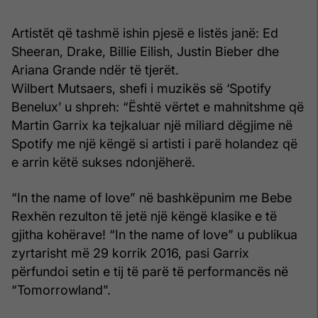
Artistët që tashmë ishin pjesë e listës janë: Ed
Sheeran, Drake, Billie Eilish, Justin Bieber dhe
Ariana Grande ndër të tjerët.
Wilbert Mutsaers, shefi i muzikës së ‘Spotify
Benelux’ u shpreh: “Është vërtet e mahnitshme që
Martin Garrix ka tejkaluar një miliard dëgjime në
Spotify me një këngë si artisti i parë holandez që
e arrin këtë sukses ndonjëherë.
“In the name of love” në bashkëpunim me Bebe
Rexhën rezulton të jetë një këngë klasike e të
gjitha kohërave! “In the name of love” u publikua
zyrtarisht më 29 korrik 2016, pasi Garrix
përfundoi setin e tij të parë të performancës në
“Tomorrowland”.