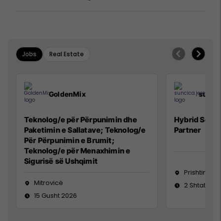
Jobs
Real Estate
GoldenMix
sunci
Teknolog/e për Përpunimin dhe
Hybrid Senio
Paketimin e Sallatave; Teknolog/e
Partner
Për Përpunimin e Brumit;
Teknolog/e për Menaxhimin e
Sigurisë së Ushqimit
Prishtinë
Mitrovicë
2 Shtator 2
15 Gusht 2026