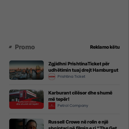
Promo
Reklamo këtu
Zgjidhni PrishtinaTicket për
udhëtimin tuaj drejt Hamburgut
Prishtina Ticket
Karburant cilësor dhe shumë
më tepër!
Petrol Company
Russell Crowe në rolin e një
shqiptari në filmin e ri “The Get