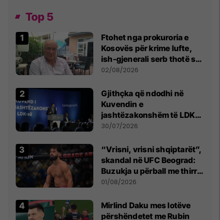
Top 5
Ftohet nga prokuroria e
Kosovës për krime lufte,
ish-gjenerali serb thotë se
dikush e tradhtoi në
02/08/2026
Beograd
Gjithçka që ndodhi në
Kuvendin e
jashtëzakonshëm të LDK-
së
30/07/2026
“Vrisni, vrisni shqiptarët”,
skandal në UFC Beograd:
Buzukja u përball me thirrje
anti-shqiptare nga
01/08/2026
tribunat
Mirlind Daku mes lotëve
përshëndetet me Rubin