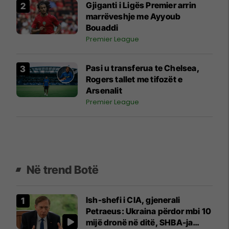
Gjiganti i Ligës Premier arrin
marrëveshje me Ayyoub
Bouaddi
Premier League
Pasi u transferua te Chelsea,
Rogers tallet me tifozët e
Arsenalit
Premier League
Në trend Botë
Ish-shefi i CIA, gjenerali
Petraeus: Ukraina përdor mbi 10
mijë dronë në ditë, SHBA-ja