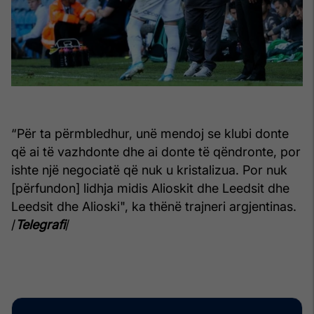
“Për ta përmbledhur, unë mendoj se klubi donte
që ai të vazhdonte dhe ai donte të qëndronte, por
ishte një negociatë që nuk u kristalizua. Por nuk
[përfundon] lidhja midis Alioskit dhe Leedsit dhe
Leedsit dhe Alioski", ka thënë trajneri argjentinas.
/
Telegrafi
/