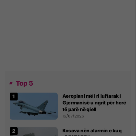
Top 5
Aeroplani më i ri luftarak i
Gjermanisë u ngrit për herë
të parë në qiell
16/07/2026
Kosova nën alarmin e kuq