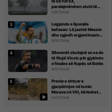
të ESTOFEX,
paralajmërohen stuhi të
fuqishme me breshër dhe
21/07/2026
erëra të forta
Legjenda e Spanjës
befason: Lë jashtë Messin
dhe zgjedh argjentinasin
më të mirë në botë
15/07/2026
Sllovenët zbulojnë se sa do
të fitojë Vincic për gjykimin
e finales së Kupës së Botës
18/07/2026
Prania e shtuar e
gjarpërinjve në lumin
Morava në Viti, kërkohet
kujdes nga qytetarët
14/07/2026