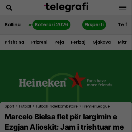
Ballina
Botërori 2026
Eksperti
Të fu
Prishtina
Prizreni
Peja
Ferizaj
Gjakova
Mitrov
Sport
>
Futboll
>
Futboll-nderkombetare
>
Premier League
Marcelo Bielsa flet për largimin e
Ezgjan Alioskit: Jam i trishtuar me