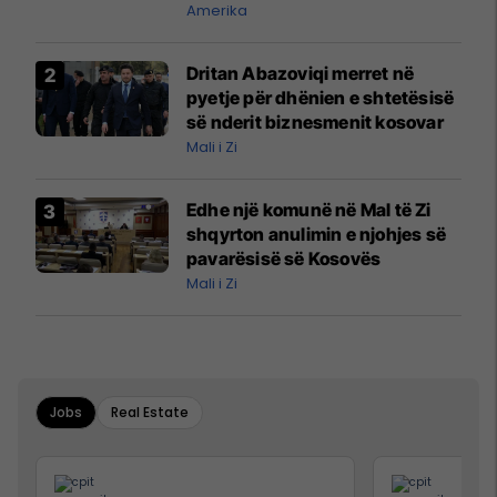
mbetet shumë prapa në
Amerika
prodhim
Dritan Abazoviqi merret në
pyetje për dhënien e shtetësisë
së nderit biznesmenit kosovar
Mali i Zi
Edhe një komunë në Mal të Zi
shqyrton anulimin e njohjes së
pavarësisë së Kosovës
Mali i Zi
Jobs
Real Estate