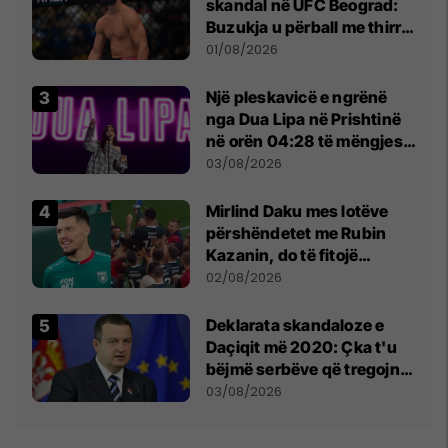
skandal në UFC Beograd:
Buzukja u përball me thirrje
anti-shqiptare nga
01/08/2026
tribunat
Një pleskavicë e ngrënë
nga Dua Lipa në Prishtinë
në orën 04:28 të mëngjesit
- dhe bota digjitale serbe
03/08/2026
shpall gjendjen e luftës
Mirlind Daku mes lotëve
përshëndetet me Rubin
Kazanin, do të fitojë
miliona te Spartak Moska
02/08/2026
​Deklarata skandaloze e
Daçiqit më 2020: Çka t'u
bëjmë serbëve që tregojnë
ku janë varrosur shqiptarët
03/08/2026
në Serbi