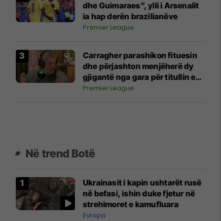
dhe Guimaraes”, ylli i Arsenalit
ia hap derën brazilianëve
Premier League
Carragher parashikon fituesin
dhe përjashton menjëherë dy
gjigantë nga gara për titullin e
Ligës Premier
Premier League
Në trend Botë
Ukrainasit i kapin ushtarët rusë
në befasi, ishin duke fjetur në
strehimoret e kamufluara
Evropa