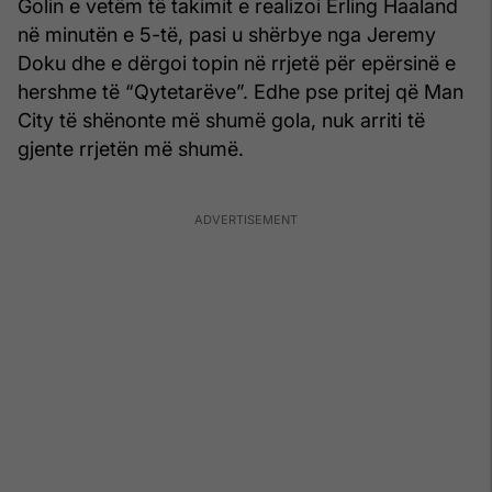
Golin e vetëm të takimit e realizoi Erling Haaland
në minutën e 5-të, pasi u shërbye nga Jeremy
Doku dhe e dërgoi topin në rrjetë për epërsinë e
hershme të “Qytetarëve”. Edhe pse pritej që Man
City të shënonte më shumë gola, nuk arriti të
gjente rrjetën më shumë.