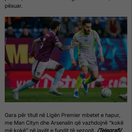
pësuar.
Gara për titull në Ligën Premier mbetet e hapur,
me Man Cityn dhe Arsenalin që vazhdojnë “kokë
më kokë” në javët e fundit të sezonit.
/Telegrafi/