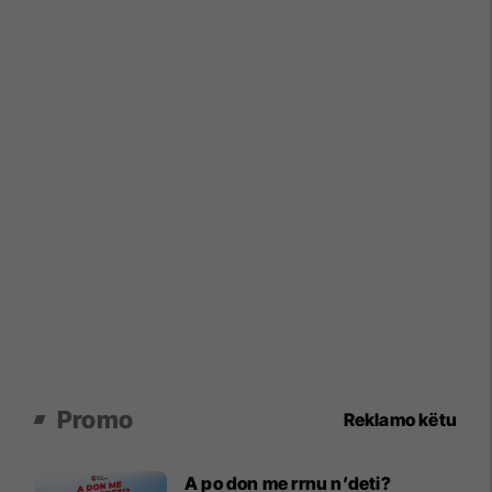
Promo
Reklamo këtu
A po don me rrnu n’deti?