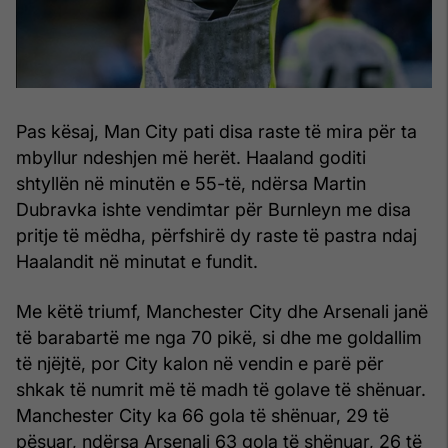
Pas kësaj, Man City pati disa raste të mira për ta
mbyllur ndeshjen më herët. Haaland goditi
shtyllën në minutën e 55-të, ndërsa Martin
Dubravka ishte vendimtar për Burnleyn me disa
pritje të mëdha, përfshirë dy raste të pastra ndaj
Haalandit në minutat e fundit.
Me këtë triumf, Manchester City dhe Arsenali janë
të barabartë me nga 70 pikë, si dhe me goldallim
të njëjtë, por City kalon në vendin e parë për
shkak të numrit më të madh të golave të shënuar.
Manchester City ka 66 gola të shënuar, 29 të
pësuar, ndërsa Arsenali 63 gola të shënuar, 26 të