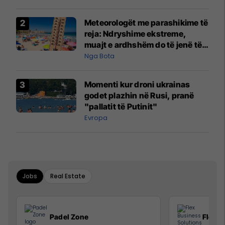
Meteorologët me parashikime të
reja: Ndryshime ekstreme,
muajt e ardhshëm do të jenë të
pazakontë
Nga Bota
Momenti kur droni ukrainas
godet plazhin në Rusi, pranë
"pallatit të Putinit"
Evropa
Jobs
Real Estate
Padel Zone
Flex B