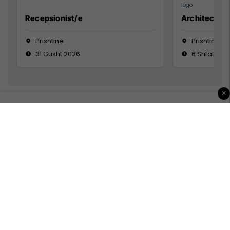
Recepsionist/e
Architect
Prishtine
Prishtinë
31 Gusht 2026
6 Shtator 2
×