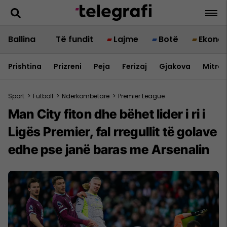
Ballina
Të fundit
Lajme
Botë
Ekono
Prishtina
Prizreni
Peja
Ferizaj
Gjakova
Mitrov
Sport
>
Futboll
>
Ndërkombëtare
>
Premier League
Man City fiton dhe bëhet lider i ri i
Ligës Premier, fal rregullit të golave
edhe pse janë baras me Arsenalin