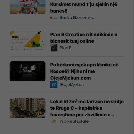
Kursimet mund t’ju sjellin një
banesë
Banka Ekonomike
Plan B Creative rrit ndikimin e
biznesit tuaj online
Plan B
Po kërkoni mjek apo klinikë në
Kosovë? Njihuni me
GjejeMjekun.com
GjejeMjekun
Lokal 517m² me tarracë në shitje
te Rruga C – hapësirë e
favorshme për zhvillimin e
biznesit #15796
Pro Real Estate