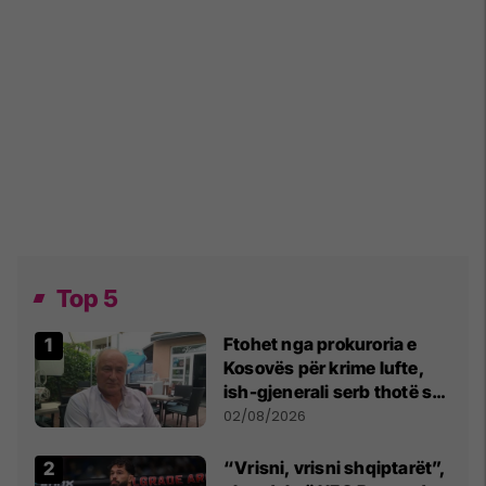
Top 5
Ftohet nga prokuroria e
Kosovës për krime lufte,
ish-gjenerali serb thotë se
dikush e tradhtoi në
02/08/2026
Beograd
“Vrisni, vrisni shqiptarët”,