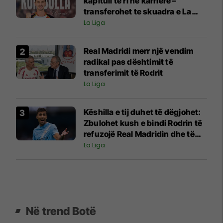
kapitull të ri në karrierë –
transferohet te skuadra e La
Ligas
La Liga
Real Madridi merr një vendim
radikal pas dështimit të
transferimit të Rodrit
La Liga
Këshilla e tij duhet të dëgjohet:
Zbulohet kush e bindi Rodrin të
refuzojë Real Madridin dhe të
pranojë ofertën e Barcelonës
La Liga
Në trend Botë