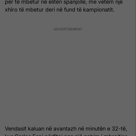
për të mbetur në elitën spanjolle, me vetëm një
xhiro të mbetur deri në fund të kampionatit.
Vendasit kaluan në avantazh në minutën e 32-të,