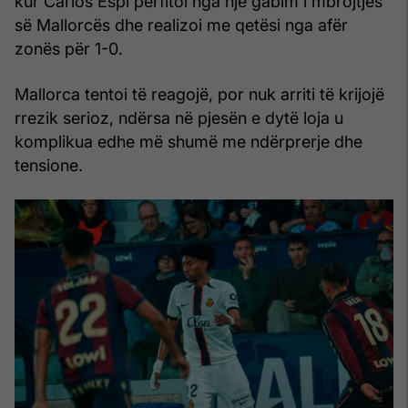
kur Carlos Espi përfitoi nga një gabim i mbrojtjes
së Mallorcës dhe realizoi me qetësi nga afër
zonës për 1-0.
Mallorca tentoi të reagojë, por nuk arriti të krijojë
rrezik serioz, ndërsa në pjesën e dytë loja u
komplikua edhe më shumë me ndërprerje dhe
tensione.