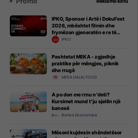
Promo
Reklamo këtu
IPKO, Sponsor i Artë i DokuFest
2026, mbështet filmin dhe
frymëzon gjeneratën e re të
krijuesve
IPKO
Pashtetat MEKA - zgjedhje
praktike për mëngjes, piknik
dhe rrugë
MEKA HALAL FOOD
A po don me rrnu n’deti?
Kursimet mund t’ju sjellin një
banesë
Banka Ekonomike
Mësoni kujdesin shëndetësor