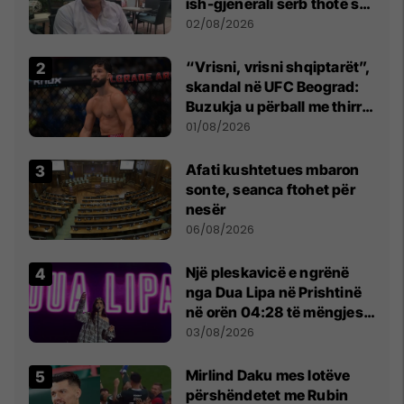
ish-gjenerali serb thotë se
dikush e tradhtoi në
02/08/2026
Beograd
“Vrisni, vrisni shqiptarët”,
skandal në UFC Beograd:
Buzukja u përball me thirrje
anti-shqiptare nga
01/08/2026
tribunat
Afati kushtetues mbaron
sonte, seanca ftohet për
nesër
06/08/2026
Një pleskavicë e ngrënë
nga Dua Lipa në Prishtinë
në orën 04:28 të mëngjesit
- dhe bota digjitale serbe
03/08/2026
shpall gjendjen e luftës
Mirlind Daku mes lotëve
përshëndetet me Rubin