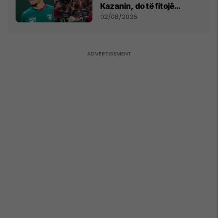
Kazanin, do të fitojë
miliona te Spartak Moska
02/08/2026