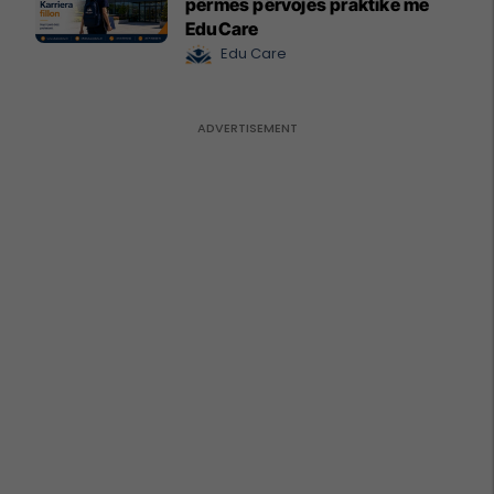
përmes përvojës praktike me
EduCare
Edu Care