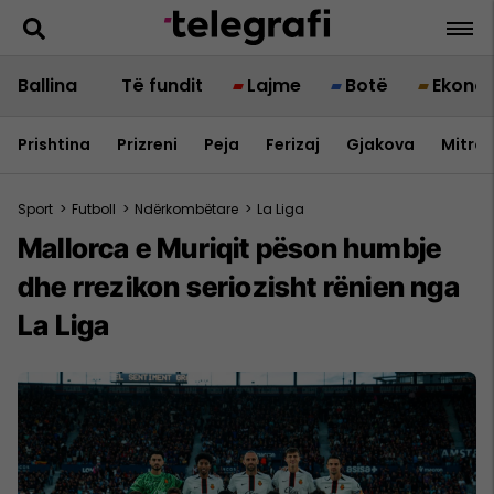
Ballina
Të fundit
Lajme
Botë
Ekono
Prishtina
Prizreni
Peja
Ferizaj
Gjakova
Mitrov
Sport
>
Futboll
>
Ndërkombëtare
>
La Liga
Mallorca e Muriqit pëson humbje
dhe rrezikon seriozisht rënien nga
La Liga