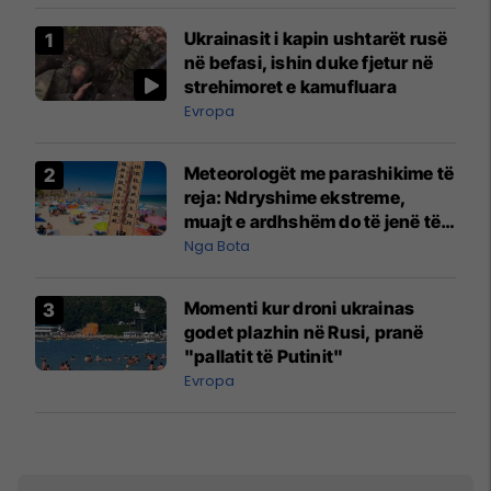
Ukrainasit i kapin ushtarët rusë
në befasi, ishin duke fjetur në
strehimoret e kamufluara
Evropa
Meteorologët me parashikime të
reja: Ndryshime ekstreme,
muajt e ardhshëm do të jenë të
pazakontë
Nga Bota
Momenti kur droni ukrainas
godet plazhin në Rusi, pranë
"pallatit të Putinit"
Evropa