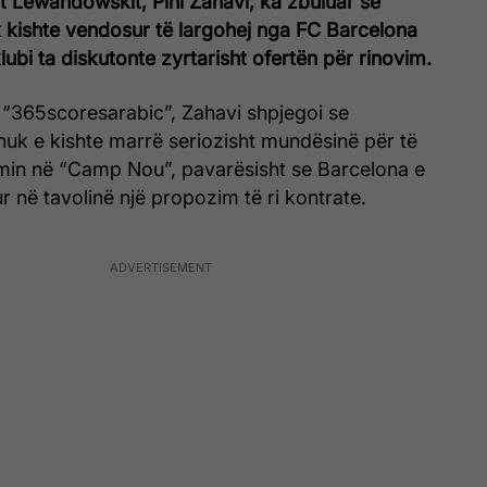
rt Lewandowskit, Pini Zahavi, ka zbuluar se
 kishte vendosur të largohej nga FC Barcelona
ubi ta diskutonte zyrtarisht ofertën për rinovim.
 “365scoresarabic”, Zahavi shpjegoi se
uk e kishte marrë seriozisht mundësinë për të
min në “Camp Nou”, pavarësisht se Barcelona e
r në tavolinë një propozim të ri kontrate.