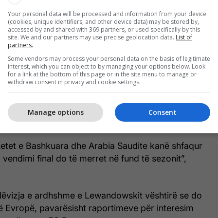
Your personal data will be processed and information from your device
(cookies, unique identifiers, and other device data) may be stored by,
accessed by and shared with 369 partners, or used specifically by this
site. We and our partners may use precise geolocation data.
List of
partners.
Some vendors may process your personal data on the basis of legitimate
interest, which you can object to by managing your options below. Look
for a link at the bottom of this page or in the site menu to manage or
withdraw consent in privacy and cookie settings.
Manage options
Consent
etet e Bashkuara dhe Arabia Saudite kanë shfaqur
 vendimi final do të merret në fund të sezonit”,
 lëvizja e ardhshme e Lewandowskit vështirë se do
ë Evropë, pavarësisht raportimeve për interesim