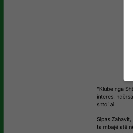
“Klube nga Sht
interes, ndërsa
shtoi ai.
Sipas Zahavit,
ta mbajë atë n