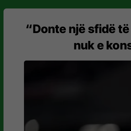
“Donte një sfidë t
nuk e kons