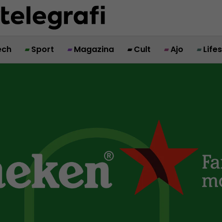
ech
Sport
Magazina
Cult
Ajo
Life