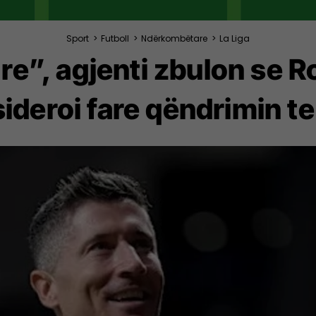
Sport
>
Futboll
>
Ndërkombëtare
>
La Liga
ë re”, agjenti zbulon se
ideroi fare qëndrimin t