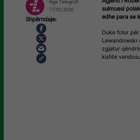
Agjenti i Robe
Nga
Telegrafi
sulmuesi polak
17/05/2026
edhe para se kl
Duke folur për
Lewandowski n
zgjatur qëndri
kishte vendosu