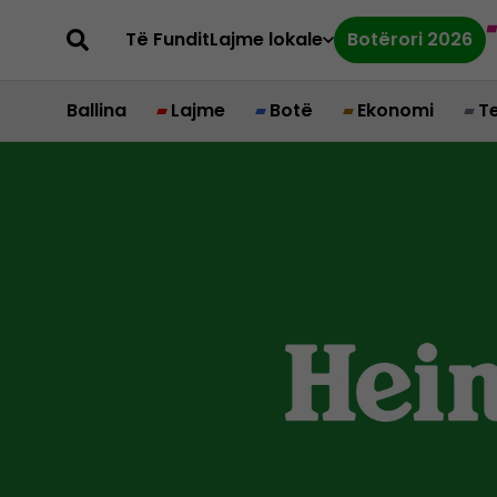
Të Fundit
Lajme lokale
Botërori 2026
Ballina
Lajme
Botë
Ekonomi
T