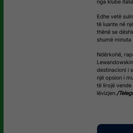
nga klube ital
Edhe vetë sulm
të luante në n
thënë se dëshi
shumë minuta 
Ndërkohë, rapo
Lewandowskin 
destinacioni i 
një opsion i mu
të lirojë vende
lëvizjen.
/Telegr