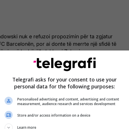
owski nuk e refuzoi propozimin për ta zgjatur
C Barcelonën, por ai donte të merrte një sfidë të
ë ajo që ka bërë”, deklaroi Zahavi.
përfaqëson gjithashtu Hansi Flickun dhe njihet për
 afërt me presidentin e Barcelonës, Joan
Telegrafi asks for your consent to use your
rmoi se interesimi për sulmuesin ka qenë i
personal data for the following purposes:
j muajsh.
Personalised advertising and content, advertising and content
measurement, audience research and services development
Store and/or access information on a device
Learn more