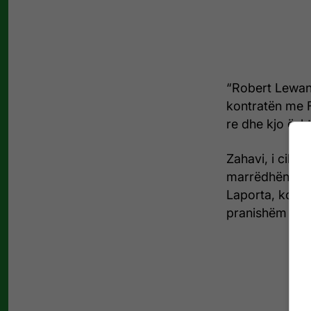
“Robert Lewand
kontratën me F
re dhe kjo ësht
Zahavi, i cili 
marrëdhënien e
Laporta, konfi
pranishëm pre