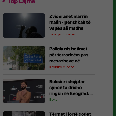
Top Lajme
Zviceranët marrin
malin - për shkak të
vapës së madhe
Telegrafi Zvicer
Policia nis hetimet
për terrorizëm pas
mesazheve në
Zubin-Potok
Kronika e Zezë
Boksieri shqiptar
synon ta dridhë
ringun në Beograd:
Jam gati, Zoti e
Boks
bekoftë Shqipërinë
Tërmet i fortë godet