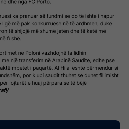
iane dhe nga FC Porto.
uesi ka pranuar së fundmi se do të ishte i hapur
jë ligë më pak konkurruese në të ardhmen, duke
ron të shijojë më shumë jetën dhe të ketë më
në fushë.
rtimet në Poloni vazhdojnë ta lidhin
me një transferim në Arabinë Saudite, edhe pse
saktë mbetet i paqartë. Al Hilal është përmendur si
ndshëm, por klubi saudit thuhet se duhet fillimisht
 për lojtarët e huaj përpara se të bëjë
afi/