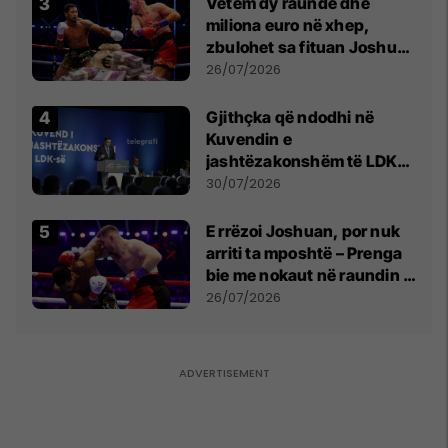
Vetëm dy raunde dhe
miliona euro në xhep,
zbulohet sa fituan Joshua
e Prenga
26/07/2026
Gjithçka që ndodhi në
Kuvendin e
jashtëzakonshëm të LDK-
së
30/07/2026
E rrëzoi Joshuan, por nuk
arriti ta mposhtë – Prenga
bie me nokaut në raundin e
dytë
26/07/2026