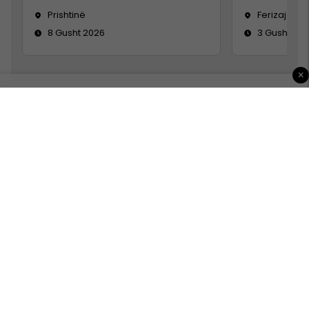
Prishtinë
Ferizaj
8 Gusht 2026
3 Gusht 20
×