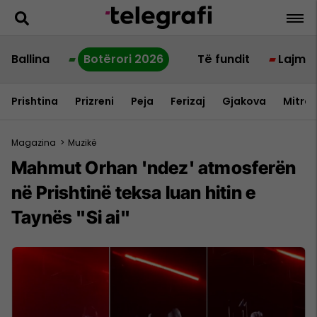
Ballina
Botërori 2026
Të fundit
Lajme
Prishtina
Prizreni
Peja
Ferizaj
Gjakova
Mitrov
Magazina
>
Muzikë
Mahmut Orhan 'ndez' atmosferën
në Prishtinë teksa luan hitin e
Taynës "Si ai"