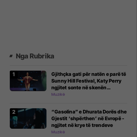
Nga Rubrika
Gjithçka gati për natën e parë të
Sunny Hill Festival, Katy Perry
ngjitet sonte në skenën
kryesore
Muzikë
“Gasolina” e Dhurata Dorës dhe
Gjestit ‘shpërthen’ në Evropë -
ngjitet në krye të trendeve
Muzikë