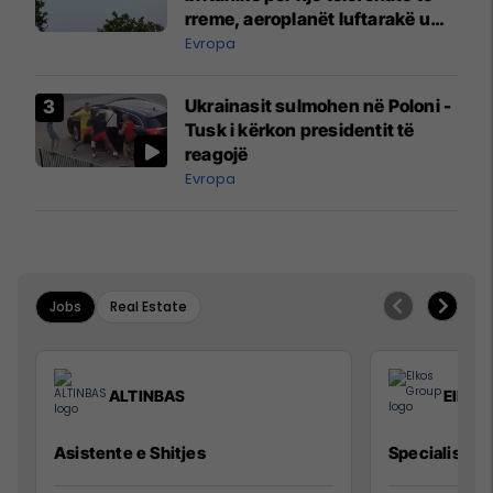
rreme, aeroplanët luftarakë u
ngritën në ajër për të
Evropa
interceptuar fluturaken e Qatar
Airways që po shkonte drejt
Ukrainasit sulmohen në Poloni -
Mançesterit
Tusk i kërkon presidentit të
reagojë
Evropa
Jobs
Real Estate
ALTINBAS
Elkos
Asistente e Shitjes
Specialist Mi