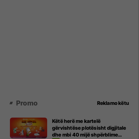
Promo
Reklamo këtu
Këtë herë me kartelë
gërvishtëse plotësisht digjitale
dhe mbi 40 mijë shpërblime