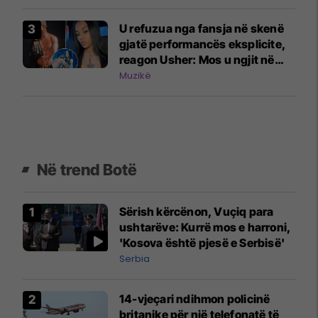
U refuzua nga fansja në skenë
gjatë performancës eksplicite,
reagon Usher: Mos u ngjit në
skenë nëse nuk do të jesh aty
Muzikë
Në trend Botë
Sërish kërcënon, Vuçiq para
ushtarëve: Kurrë mos e harroni,
'Kosova është pjesë e Serbisë'
Serbia
14-vjeçari ndihmon policinë
britanike për një telefonatë të