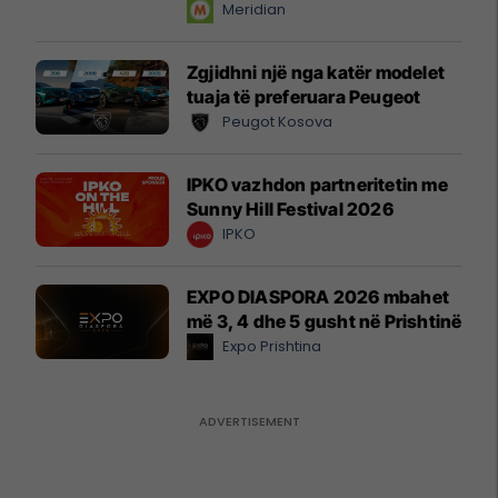
instant!
Meridian
Zgjidhni një nga katër modelet
tuaja të preferuara Peugeot
Peugot Kosova
IPKO vazhdon partneritetin me
Sunny Hill Festival 2026
IPKO
EXPO DIASPORA 2026 mbahet
më 3, 4 dhe 5 gusht në Prishtinë
Expo Prishtina