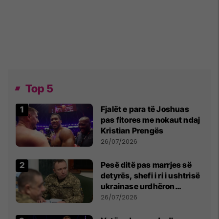
Top 5
Fjalët e para të Joshuas
pas fitores me nokaut ndaj
Kristian Prengës
26/07/2026
Pesë ditë pas marrjes së
detyrës, shefi i ri i ushtrisë
ukrainase urdhëron
kontroll të madh
26/07/2026