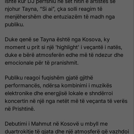
ishte kur DJ përfshiu në set hitin e artistes së
njohur Tayna, “Si ai”, çka solli reagim të
menjëhershëm dhe entuziazëm të madh nga
publiku.
Duke qenë se Tayna është nga Kosova, ky
moment u prit si një 'highlight' i veçantë i natës,
duke e bërë atmosferën edhe më të ndezur dhe
emocionale për të pranishmit.
Publiku reagoi fuqishëm gjatë gjithë
performancës, ndërsa kombinimi i muzikës
elektronike dhe energjisë lokale e shndërroi
koncertin në një nga netët më të veçanta të verës
në Prishtinë.
Debutimi i Mahmut në Kosovë u mbyll me
duartrokitje të gjata dhe një atmosferë që vazhdoi