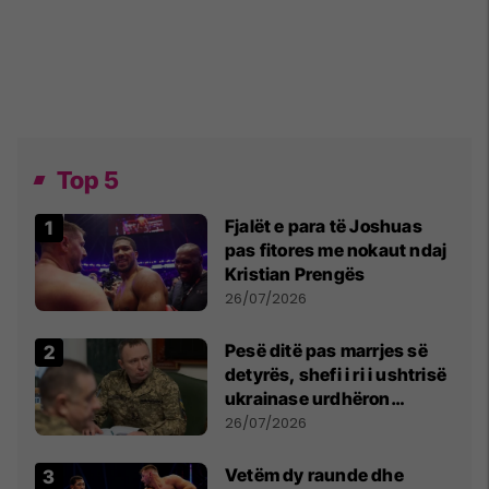
Top 5
Fjalët e para të Joshuas
pas fitores me nokaut ndaj
Kristian Prengës
26/07/2026
Pesë ditë pas marrjes së
detyrës, shefi i ri i ushtrisë
ukrainase urdhëron
kontroll të madh
26/07/2026
Vetëm dy raunde dhe