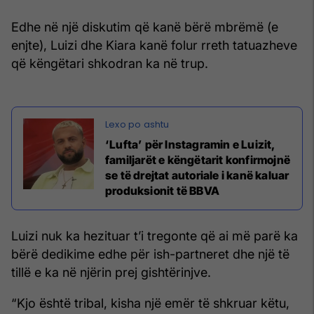
Edhe në një diskutim që kanë bërë mbrëmë (e
enjte), Luizi dhe Kiara kanë folur rreth tatuazheve
që këngëtari shkodran ka në trup.
‘Lufta’ për Instagramin e Luizit,
familjarët e këngëtarit konfirmojnë
se të drejtat autoriale i kanë kaluar
produksionit të BBVA
Luizi nuk ka hezituar t’i tregonte që ai më parë ka
bërë dedikime edhe për ish-partneret dhe një të
tillë e ka në njërin prej gishtërinjve.
“Kjo është tribal, kisha një emër të shkruar këtu,