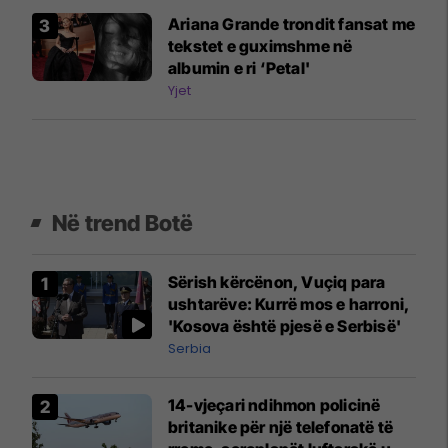
Ariana Grande trondit fansat me
tekstet e guximshme në
albumin e ri ‘Petal'
Yjet
Në trend Botë
Sërish kërcënon, Vuçiq para
ushtarëve: Kurrë mos e harroni,
'Kosova është pjesë e Serbisë'
Serbia
14-vjeçari ndihmon policinë
britanike për një telefonatë të