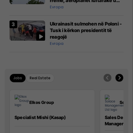
rreme, aeroplanët luftarakë u
ngritën në ajër për të
Evropa
interceptuar fluturaken e Qatar
Airways që po shkonte drejt
Ukrainasit sulmohen në Poloni -
Mançesterit
Tusk i kërkon presidentit të
reagojë
Evropa
Jobs
Real Estate
Elkos Group
Solac
Specialist Mishi (Kasap)
Sales Devel
Manager