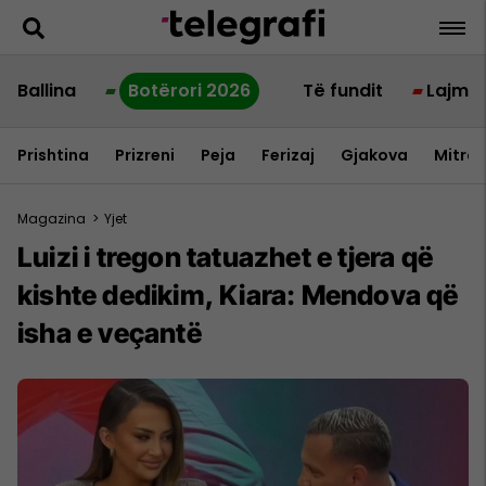
Ballina
Botërori 2026
Të fundit
Lajme
Prishtina
Prizreni
Peja
Ferizaj
Gjakova
Mitrov
Magazina
>
Yjet
Luizi i tregon tatuazhet e tjera që
kishte dedikim, Kiara: Mendova që
isha e veçantë