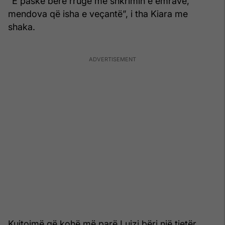
“E paske bërë rrugë me shkrimin e emrave,
mendova që isha e veçantë”, i tha Kiara me
shaka.
Kujtojmë që kohë më parë Luizi bëri një tjetër