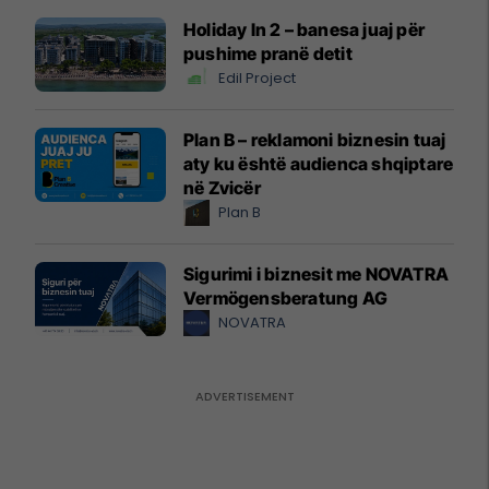
Holiday In 2 – banesa juaj për
pushime pranë detit
Edil Project
Plan B – reklamoni biznesin tuaj
aty ku është audienca shqiptare
në Zvicër
Plan B
Sigurimi i biznesit me NOVATRA
Vermögensberatung AG
NOVATRA