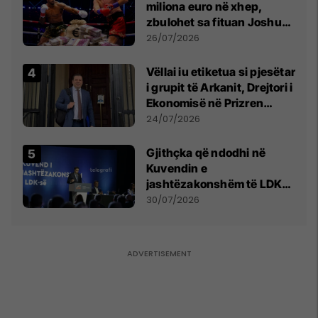
miliona euro në xhep,
zbulohet sa fituan Joshua
e Prenga
26/07/2026
Vëllai iu etiketua si pjesëtar
i grupit të Arkanit, Drejtori i
Ekonomisë në Prizren
mohon pretendimet
24/07/2026
Gjithçka që ndodhi në
Kuvendin e
jashtëzakonshëm të LDK-
së
30/07/2026