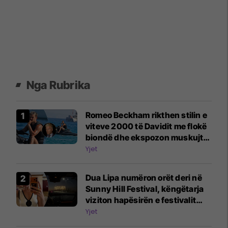
Nga Rubrika
Romeo Beckham rikthen stilin e
viteve 2000 të Davidit me flokë
biondë dhe ekspozon muskujt
gjatë pushimeve familjare në
Yjet
Ibiza
Dua Lipa numëron orët deri në
Sunny Hill Festival, këngëtarja
viziton hapësirën e festivalit
para nisjes
Yjet