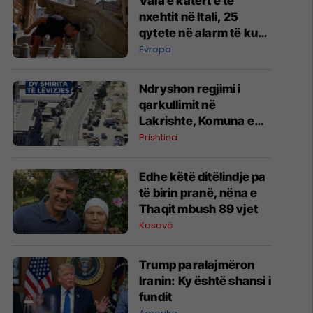
Vala e katërt e të
nxehtit në Itali, 25
qytete në alarm të kuq
- probleme me
Evropa
mungesën e ujit
Ndryshon regjimi i
qarkullimit në
Lakrishte, Komuna e
Prishtinës ofron
Prishtina
shpjegime
Edhe këtë ditëlindje pa
të birin pranë, nëna e
Thaqit mbush 89 vjet
Kosovë
Trump paralajmëron
Iranin: Ky është shansi i
fundit