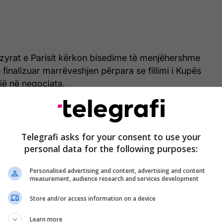
ë zyrat e Parisit kërkon bisedime të menjëhershme
 finalizuar marrëveshjen përpara se fillimi i Kupës
jë në negociata.
Telegrafi asks for your consent to use your
personal data for the following purposes:
Personalised advertising and content, advertising and content
measurement, audience research and services development
Store and/or access information on a device
Learn more