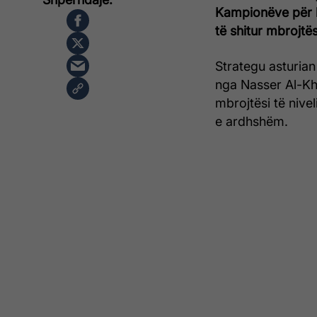
Kampionëve për h
të shitur mbrojtë
Strategu asturian
nga Nasser Al-Khe
mbrojtësi të nivel
e ardhshëm.