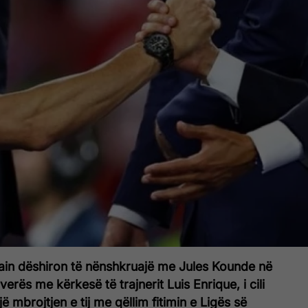
ain dëshiron të nënshkruajë me Jules Kounde në
 verës me kërkesë të trajnerit Luis Enrique, i cili
ë mbrojtjen e tij me qëllim fitimin e Ligës së