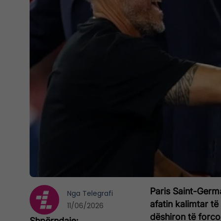
Paris Saint-Germ
Nga
Telegrafi
afatin kalimtar të
11/06/2026
dëshiron të forcoj