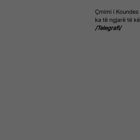
Çmimi i Koundes v
ka të ngjarë të kë
/Telegrafi/