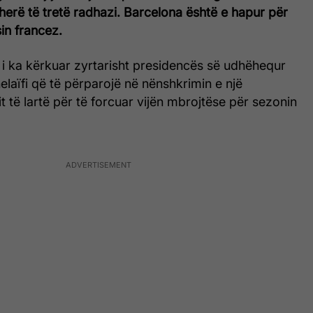
erë të tretë radhazi. Barcelona është e hapur për
sin francez.
 i ka kërkuar zyrtarisht presidencës së udhëhequr
laïfi që të përparojë në nënshkrimin e një
it të lartë për të forcuar vijën mbrojtëse për sezonin