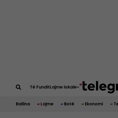
Të Fundit
Lajme lokale
Ballina
Lajme
Botë
Ekonomi
T