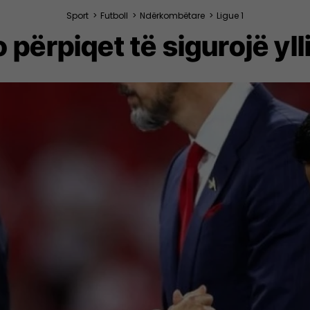
Sport
>
Futboll
>
Ndërkombëtare
>
Ligue 1
 përpiqet të sigurojë yl