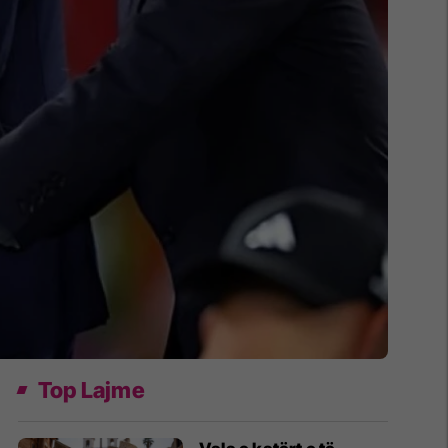
Top Lajme