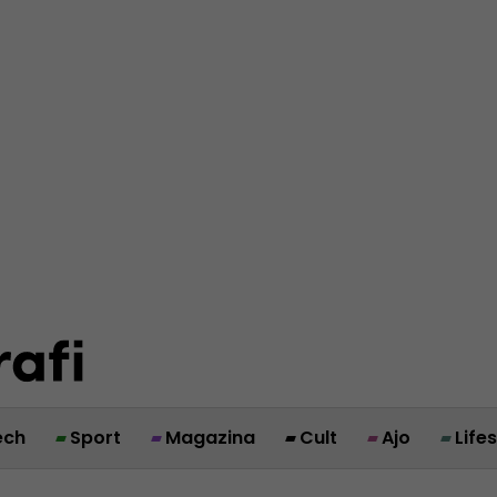
ech
Sport
Magazina
Cult
Ajo
Life