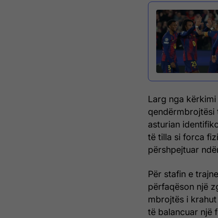
Larg nga kërkimi 
qendërmbrojtësi 
asturian identifi
të tilla si forca f
përshpejtuar ndër
Për stafin e traj
përfaqëson një zg
mbrojtës i krahut 
të balancuar një 