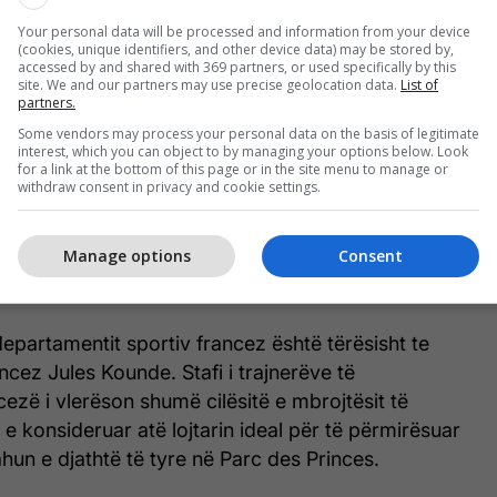
Your personal data will be processed and information from your device
(cookies, unique identifiers, and other device data) may be stored by,
accessed by and shared with 369 partners, or used specifically by this
site. We and our partners may use precise geolocation data.
List of
partners.
Some vendors may process your personal data on the basis of legitimate
interest, which you can object to by managing your options below. Look
for a link at the bottom of this page or in the site menu to manage or
withdraw consent in privacy and cookie settings.
 të forcojë mbrojtjen e tij me variacione taktike të
ëtarisht që do të mbështesin dhe do të sigurojnë
Manage options
Consent
hëm për lojtarët kryesorë nga sistemi i sezonit të
 Achraf Hakimi dhe Nuno Mendes.
departamentit sportiv francez është tërësisht te
ncez Jules Kounde. Stafi i trajnerëve të
zë i vlerëson shumë cilësitë e mbrojtësit të
e konsideruar atë lojtarin ideal për të përmirësuar
hun e djathtë të tyre në Parc des Princes.