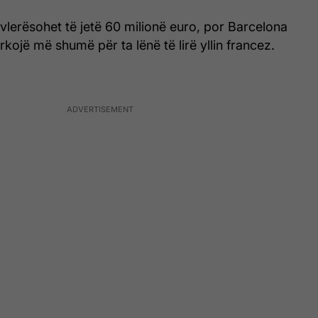
lerësohet të jetë 60 milionë euro, por Barcelona
rkojë më shumë për ta lënë të lirë yllin francez.