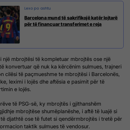
Barcelona mund të sakrifikojë katër lojtarë
për të financuar transferimet e reja
i një mbrojtësi të kompletuar mbrojtës ose një
të konvertuar që nuk ka kërcënim sulmues, trajneri
kon cilësi të paçmueshme te mbrojtësi i Barcelonës,
izike, leximi i lojës dhe aftësia e pasimit për të
timin e lojës.
nerëve të PSG-së, ky mbrojtës i gjithanshëm
jidhje mbrojtëse shumëplanëshe, i aftë të luajë si
të djathtë ose të futet si qendërmbrojtës i tretë për
formacion taktik sulmues të vendosur.