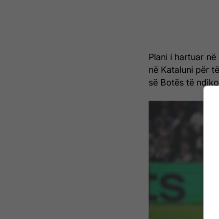
Plani i hartuar n
në Kataluni për të
së Botës të ndiko