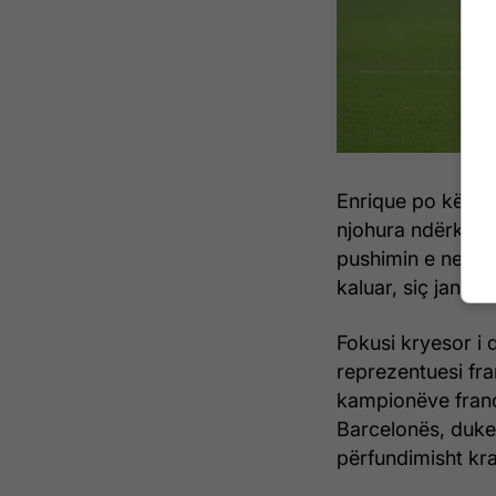
Enrique po kërkon
njohura ndërkomb
pushimin e nevojs
kaluar, siç janë
Fokusi kryesor i 
reprezentuesi fra
kampionëve france
Barcelonës, duke 
përfundimisht kra