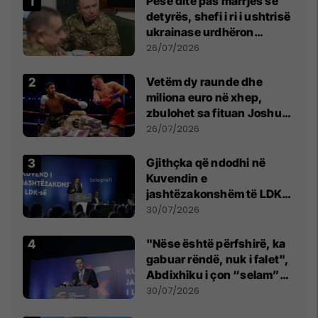
Pesë ditë pas marrjes së
detyrës, shefi i ri i ushtrisë
ukrainase urdhëron
kontroll të madh
26/07/2026
Vetëm dy raunde dhe
miliona euro në xhep,
zbulohet sa fituan Joshua
e Prenga
26/07/2026
Gjithçka që ndodhi në
Kuvendin e
jashtëzakonshëm të LDK-
së
30/07/2026
"Nëse është përfshirë, ka
gabuar rëndë, nuk i falet",
Abdixhiku i çon “selam”
Përparim Ramës
30/07/2026