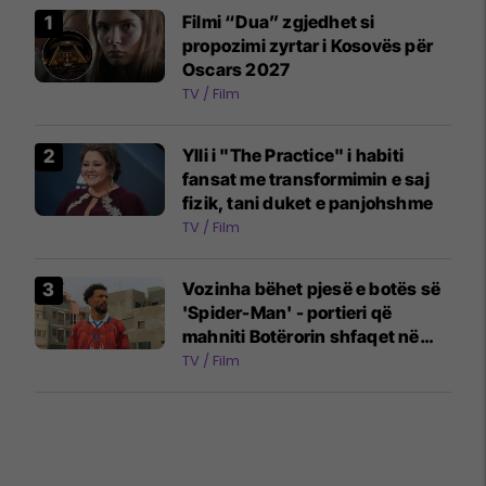
Filmi “Dua” zgjedhet si
propozimi zyrtar i Kosovës për
Oscars 2027
TV / Film
Ylli i "The Practice" i habiti
fansat me transformimin e saj
fizik, tani duket e panjohshme
TV / Film
Vozinha bëhet pjesë e botës së
'Spider-Man' - portieri që
mahniti Botërorin shfaqet në
reklamën e filmit të ri
TV / Film