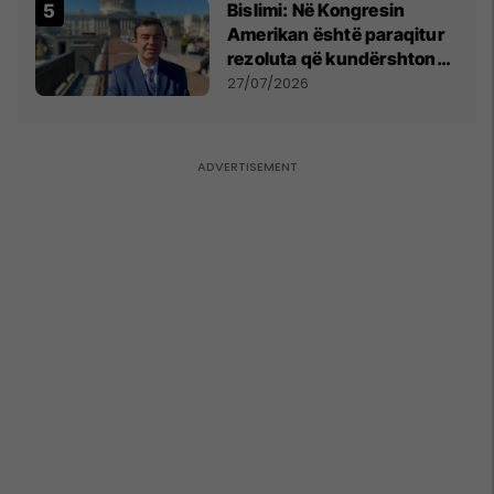
Bislimi: Në Kongresin
Amerikan është paraqitur
rezoluta që kundërshton
mbajtjen e Asamblesë
27/07/2026
Parlamentare të OSBE-së
në Beograd