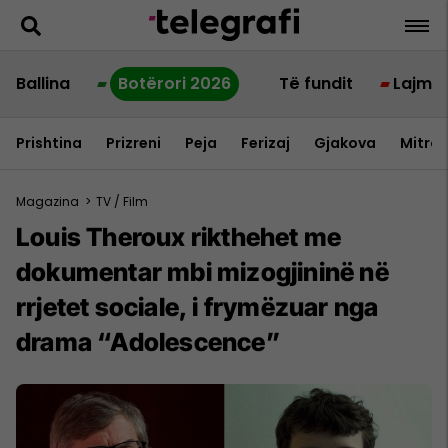
Ballina
Botërori 2026
Të fundit
Lajme
Prishtina
Prizreni
Peja
Ferizaj
Gjakova
Mitrov
Magazina
>
TV / Film
Louis Theroux rikthehet me
dokumentar mbi mizogjininë në
rrjetet sociale, i frymëzuar nga
drama “Adolescence”