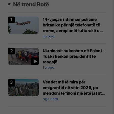
Në trend Botë
14-vjeçari ndihmon policinë
britanike për një telefonatë të
rreme, aeroplanët luftarakë u
ngritën në ajër për të
Evropa
interceptuar fluturaken e Qatar
Airways që po shkonte drejt
Ukrainasit sulmohen në Poloni -
Mançesterit
Tusk i kërkon presidentit të
reagojë
Evropa
Vendet më të mira për
emigrantët në vitin 2026, po
mendoni të filloni një jetë jashtë
vendit?
Nga Bota