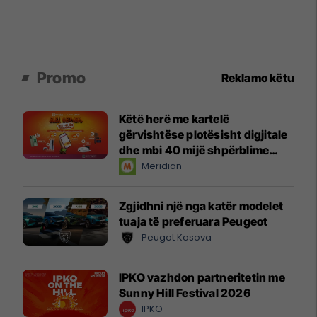
Promo
Reklamo këtu
Këtë herë me kartelë
gërvishtëse plotësisht digjitale
dhe mbi 40 mijë shpërblime
instant!
Meridian
Zgjidhni një nga katër modelet
tuaja të preferuara Peugeot
Peugot Kosova
IPKO vazhdon partneritetin me
Sunny Hill Festival 2026
IPKO