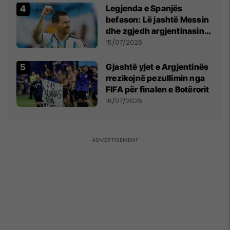
kërkon shkarkimin e
Legjenda e Spanjës
menjëhershëm të
befason: Lë jashtë Messin
Snezhana Paunoviq
dhe zgjedh argjentinasin
më të mirë në botë
15/07/2026
Gjashtë yjet e Argjentinës
rrezikojnë pezullimin nga
FIFA për finalen e Botërorit
16/07/2026