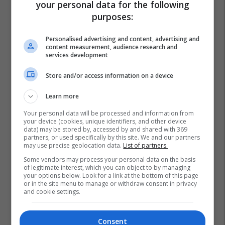
your personal data for the following
purposes:
Personalised advertising and content, advertising and
content measurement, audience research and
Lionel Messi
Wendell Lira
Puskas Award
services development
Store and/or access information on a device
Learn more
Your personal data will be processed and information from
your device (cookies, unique identifiers, and other device
data) may be stored by, accessed by and shared with 369
partners, or used specifically by this site. We and our partners
may use precise geolocation data.
List of partners.
Some vendors may process your personal data on the basis
of legitimate interest, which you can object to by managing
your options below. Look for a link at the bottom of this page
or in the site menu to manage or withdraw consent in privacy
and cookie settings.
Consent