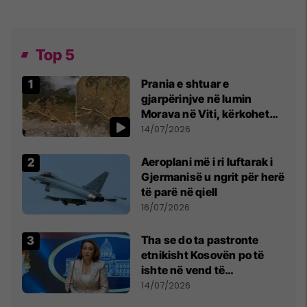
Top 5
Prania e shtuar e
gjarpërinjve në lumin
Morava në Viti, kërkohet
kujdes nga qytetarët
14/07/2026
Aeroplani më i ri luftarak i
Gjermanisë u ngrit për herë
të parë në qiell
16/07/2026
Tha se do ta pastronte
etnikisht Kosovën po të
ishte në vend të
Millosheviqit, Lëvizja e
14/07/2026
Qytetarëve të Lirë në Serbi