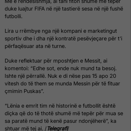
Më e rëndësishmja, ai tani fiton shumë më tepër
duke luajtur FIFA në një tastierë sesa në një fushë
futbolli.
Lira u rrëmbye nga një kompani e marketingut
sportiv dhe i dha një kontratë pesëvjeçare për t'i
përfaqësuar ata në turne.
Duke reflektuar për mposhtjen e Messit, ai
komentoi: “Edhe sot, ende nuk mund ta besoj.
Ishte një përrallë. Nuk e di nëse pas 15 apo 20
vitesh do të them se munda Messin për të fituar
çmimin Puskas”.
“Lënia e emrit tim në historinë e futbollit është
diçka që do të thotë shumë më tepër për mua se
sa paratë mund të kenë pasur ndonjëherë”, ka
shtuar më tej ai. /
Telegrafi
/