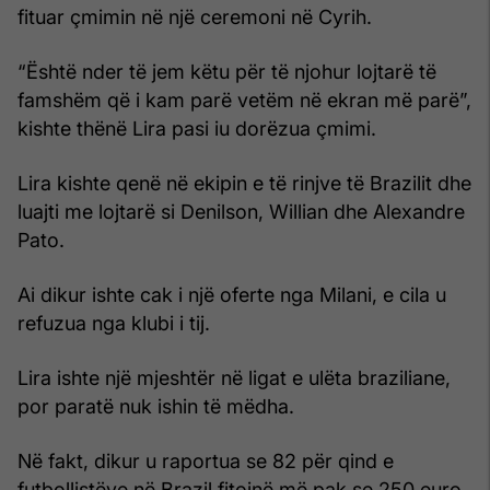
fituar çmimin në një ceremoni në Cyrih.
“Është nder të jem këtu për të njohur lojtarë të
famshëm që i kam parë vetëm në ekran më parë”,
kishte thënë Lira pasi iu dorëzua çmimi.
Lira kishte qenë në ekipin e të rinjve të Brazilit dhe
luajti me lojtarë si Denilson, Willian dhe Alexandre
Pato.
Ai dikur ishte cak i një oferte nga Milani, e cila u
refuzua nga klubi i tij.
Lira ishte një mjeshtër në ligat e ulëta braziliane,
por paratë nuk ishin të mëdha.
Në fakt, dikur u raportua se 82 për qind e
futbollistëve në Brazil fitojnë më pak se 250 euro.