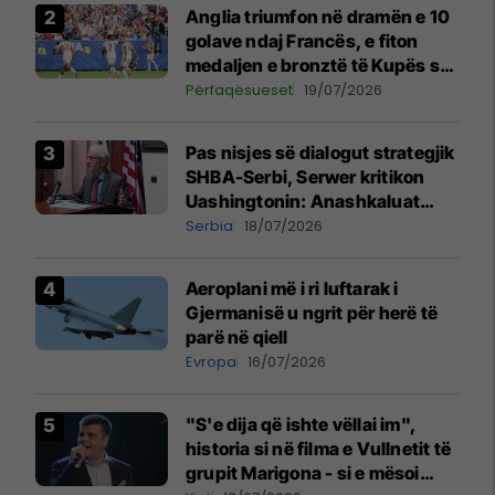
Anglia triumfon në dramën e 10
golave ndaj Francës, e fiton
medaljen e bronztë të Kupës së
Botës
Përfaqësueset
19/07/2026
Pas nisjes së dialogut strategjik
SHBA-Serbi, Serwer kritikon
Uashingtonin: Anashkaluat
Banjskën, sulmin ndaj KFOR-it
Serbia
18/07/2026
dhe rrëmbimin e Policëve të
Kosovës
Aeroplani më i ri luftarak i
Gjermanisë u ngrit për herë të
parë në qiell
Evropa
16/07/2026
"S'e dija që ishte vëllai im",
historia si në filma e Vullnetit të
grupit Marigona - si e mësoi