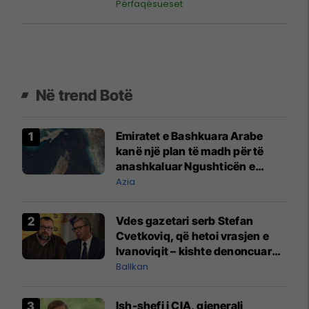
ndeshjes
Përfaqësueset
Në trend Botë
Emiratet e Bashkuara Arabe
kanë një plan të madh për të
anashkaluar Ngushticën e
Hormuzit
Azia
Vdes gazetari serb Stefan
Cvetkoviq, që hetoi vrasjen e
Ivanoviqit – kishte denoncuar
kërcënime ndaj vëllezërve
Ballkan
Vuçiq
Ish-shefi i CIA, gjenerali