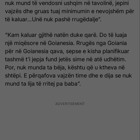
nuk mund të vendosni ushqim në tavolinë, jepini
vajzës dhe gruas tuaj minimumin e nevojshëm për
të kaluar…Unë nuk pashë rrugëdalje”.
“Kam kaluar gjithë natën duke qarë. Do të luaja
një miqësore në Goianesia. Rrugës nga Goiania
për në Goianesia qava, sepse e kisha planifikuar
tashmë t'i jepja fund jetës sime në atë udhëtim.
Por, nuk munda ta bëja, kështu që u ktheva në
shtëpi. E përqafova vajzën time dhe e dija se nuk
mund ta lija të rritej pa baba”.