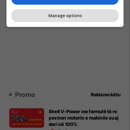
Manage options
Promo
Reklamo këtu
Shell V-Power me formulë të re
pastron motorin e makinës suaj
deri në 100%