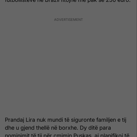
Prandaj Lira nuk mundi të siguronte familjen e tij
dhe u gjend thellë në borxhe. Dy ditë para
nominimit të tij për çmimin Puskas, ai planifikoi të