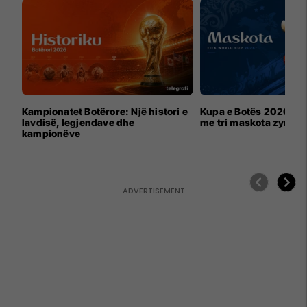
Kampionatet Botërore: Një histori e
Kupa e Botës 2026 për
lavdisë, legjendave dhe
me tri maskota zyrtar
kampionëve