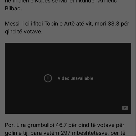
në finalen e Kupës së Mbretit kundër Athletic
Bilbao.
Messi, i cili fitoi Topin e Artë atë vit, mori 33.3 për
qind të votave.
Por, Lira grumbulloi 46.7 për qind të votave për
golin e tij, para vetëm 297 mbështetësve, për të