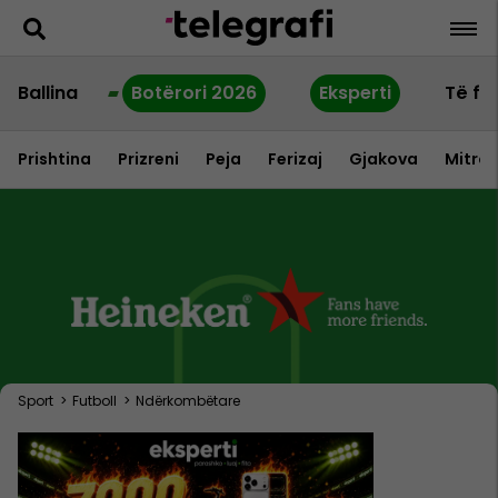
Ballina
Botërori 2026
Eksperti
Të fu
Prishtina
Prizreni
Peja
Ferizaj
Gjakova
Mitrov
Sport
>
Futboll
>
Ndërkombëtare