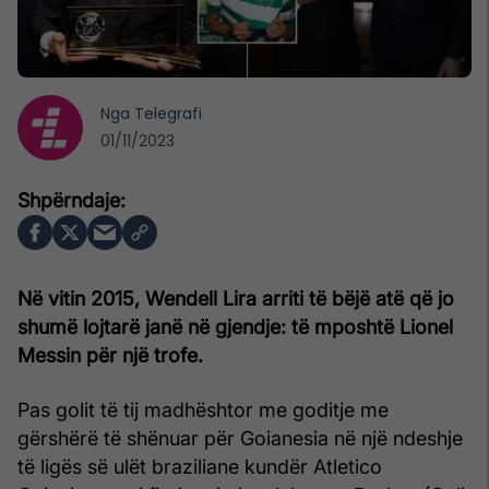
Nga
Telegrafi
01/11/2023
Në vitin 2015, Wendell Lira arriti të bëjë atë që jo
shumë lojtarë janë në gjendje: të mposhtë Lionel
Messin për një trofe.
Pas golit të tij madhështor me goditje me
gërshërë të shënuar për Goianesia në një ndeshje
të ligës së ulët braziliane kundër Atletico