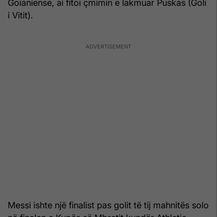
Goianiense, ai fitoi çmimin e lakmuar Puskas (Goli
i Vitit).
Messi ishte një finalist pas golit të tij mahnitës solo