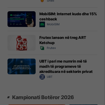
Shell
MobiSIM: Internet kudo dhe 15%
cashback
MobiSIM
Frutex lanson në treg ART
Ketchup
Frutex
UBT i pari me numrin më të
madh të programeve të
akredituara në sektorin privat
UBT
Kampionati Botëror 2026