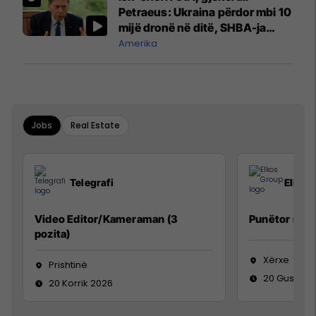
Petraeus: Ukraina përdor mbi 10
mijë dronë në ditë, SHBA-ja
mbetet shumë prapa në
Amerika
prodhim
Jobs
Real Estate
Telegrafi
Elkos
Video Editor/Kameraman (3
Punëtor në 
pozita)
Xërxe
Prishtinë
20 Gusht 2
20 Korrik 2026