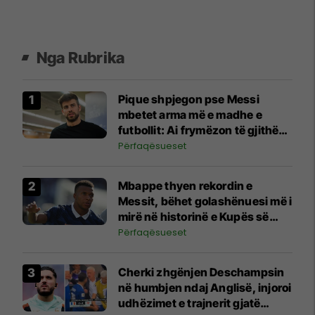
Nga Rubrika
Pique shpjegon pse Messi
mbetet arma më e madhe e
futbollit: Ai frymëzon të gjithë
ekipin
Përfaqësueset
Mbappe thyen rekordin e
Messit, bëhet golashënuesi më i
mirë në historinë e Kupës së
Botës
Përfaqësueset
Cherki zhgënjen Deschampsin
në humbjen ndaj Anglisë, injoroi
udhëzimet e trajnerit gjatë